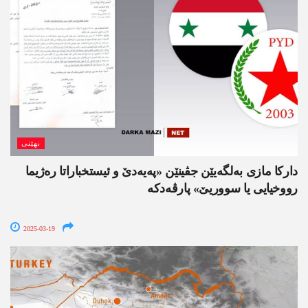
نھێنی
داركا مازی به‌لگه‌یێن جڤینێن «په‌یه‌دێ و ئیستخباراتا ره‌ژیما
رووخیایی یا سووریێ» پارڤه‌دكه
2025-03-19