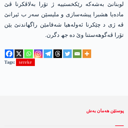
لوبنانێ بەشەکە رێکخستییە ژ تۆرا بەلاڤکرنا ڤێ
مادەیا ھشبرا پیشەسازی و ملیسێن سەر ب ئیرانێ
ڤە ژی د چێکرنا ئەولەھیا شەقامێن راگھاندنێ یێن
تۆرا ڤەگوھەستنا وێ دە جھ دگرن.
Tags:
sereke
پوستێن ھەمان بەش