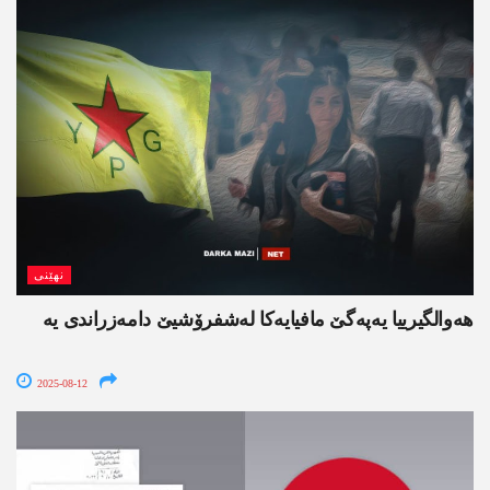
نھێنی
هه‌والگیرییا یه‌په‌گێ مافیایه‌كا له‌شفرۆشیێ دامه‌زراندی یه‌
2025-08-12