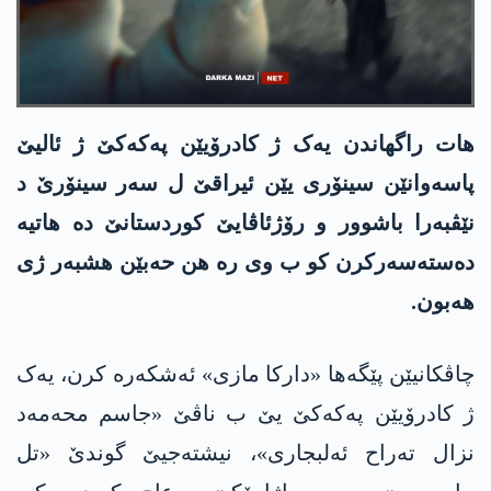
هات راگهاندن یەک ژ کادرۆیێن پەکەکێ ژ ئالیێ
پاسەوانێن سینۆری یێن ئیراقێ ل سەر سینۆرێ د
نێڤبەرا باشوور و رۆژئاڤایێ کوردستانێ دە هاتیە
دەستەسەرکرن کو ب وی رە هن حەبێن هشبەر ژی
هەبون.
چاڤکانیێن پێگەها «دارکا مازی» ئەشکەرە کرن، یەک
ژ کادرۆیێن پەکەکێ یێ ب ناڤێ «جاسم محەمەد
نزال تەراح ئەلبجاری»، نیشتەجیێ گوندێ «تل