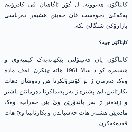
کابتاگۆن هەبوونە، ل گۆر ئاگاهیان ڤی کادرۆیێ
پەکەکێ دخوەست ڤان حەبێن هشبەر دەرباسی
باژارۆکێ شنگالێ بکە.
کاپتاگۆن چییە؟
کاپتاگۆن یان فەنیتۆلنی پێکھاتەیەک کیمیەوی و
هشبەرە کو د سالا 1961 ھاتە چێکرن. ئەڤ مادە
وەک دەرمان ژ بۆ کۆنترۆلکرنا ھن رەوشان دھات
بکارئانین، لێ پشترە ژ بەر پەیداکرنا دەرمانێن باشتر
و زێدەتر ژ بەر باندۆرێن وێ یێن خەراب، وەک
مادەیێن هشبەر ھات حەسباندن و بکارئانینا وێ ھات
قەدەغەکرن.