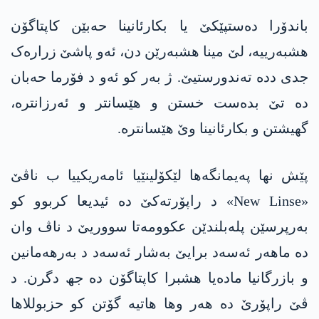
باندۆرا دەستپێکێ یا بکارئانینا حەبێن کاپتاگۆن
هشبەرییە، لێ مینا هشبەرێن دن، ئەو پاشێ زرارەک
جدی ددە تەندورستیێ. ژ بەر کو ئەو د فۆرما حەبان
دە تێ بدەست خستن و ھێسانتر و ئەرزانترە،
گھیشتن و بکارئانینا وێ ھێسانترە.
پێش نها پەیمانگەھا لێکۆلینێیا ئامەریکییا ب ناڤێ
«New Linse» د راپۆرتەکێ دە ئیدیعا کربوو کو
بەرپرسێن پلەبلندێن عکوومەتا سووریێ د ناڤ وان
دە ماھەر ئەسەد برایێ بەشار ئەسەد د بەرھەمانین
و بازرگانیا مادەیا ھشبرا کاپتاگۆن دە جھ دگرن. د
ڤێ راپۆرێ دە ھەر وھا ھاتیە گۆتن کو حزبوللاھا