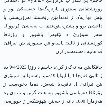
حاچم» یێ سەر ب باژارۆکێ «بەعاج» کو دەمەکی
روونشتڤانێ سینۆرێ پارێزەگەها حەسەکێ بوو و
پێش نها یەک ژ ئەندامێن رێخستنا تەرۆریستی یا
داعشێ بوو و پشترە پێوەندی ب یەبەشێ کربوو ل
سەر سینۆرێ د نێڤبەرا باشوور و رۆژئاڤا
کوردستانێ ژ ئالیێ پاسەوانێن سینۆری یێن ئیراقێ
ڤە هاتیە دەستەسەرکرن.
چاڤکانیێن مە تەکەز کرن، جاسم د رۆژا 9/4/2023 دە
ژ ئالیێ فەوجا 1 یا لیوایا 19ەمینا پاسەوانێن سینۆری
یێن ئیراقێ ل ناڤچەیا شەش، دەما دخوەست ژ
رۆژئاڤا دەرباسی باشوور ببە هات گرتن و ب وی رە
هەژمارا 1000 دانە ژ حەبێن بێهۆشکەر ژ جوورەیێ