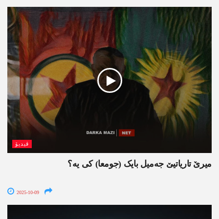
ڤیدیۆ
میرێ تاریاتیێ جەمیل بایک (جومعا) کی یە؟
2025-10-09