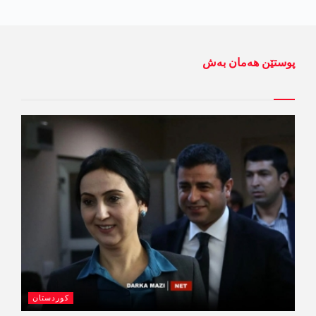
پوستێن ھەمان بەش
کوردستان