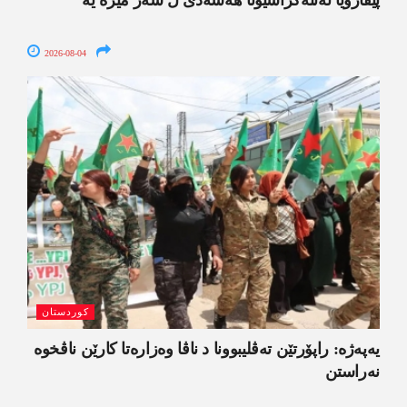
پێڤاژۆیا ئەنتەگراسیۆنا ھەسەدێ ل سەر مێزە یە
2026-08-04
کوردستان
یەپەژە: راپۆرتێن تەڤلیبوونا د ناڤا وەزارەتا کارێن ناڤخوە
نەراستن