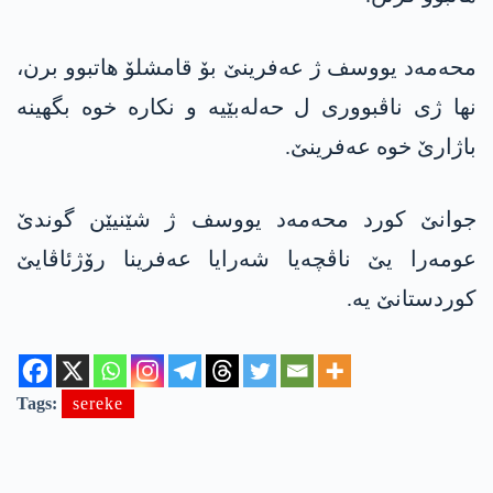
محەمەد یووسف ژ عەفرینێ بۆ قامشلۆ ھاتبوو برن،
نھا ژی ناڤبووری ل حەلەبێیە و نکارە خوە بگھینە
باژارێ خوە عەفرینێ.
جوانێ کورد محەمەد یووسف ژ شێنیێن گوندێ
عومەرا یێ ناڤچەیا شەرایا عەفرینا رۆژئاڤایێ
کوردستانێ یە.
Tags:
sereke