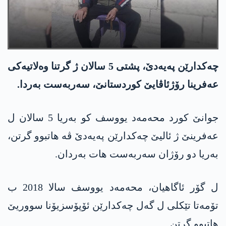
چەکدارێن پەیەدێ، پشتی 5 سالان ژ گرتنا وەلاتیەکی
عەفرینا رۆژئاڤایێ کوردستانێ، سەربەست بەردا.
جوانێ کورد محەمەد یووسف کو بەریا 5 سالان ل
عەفرینێ ژ ئالیێ چەکدارێن پەیەدێ ڤە ھاتبوو گرتن،
بەریا دو رۆژان سەربەست ھات بەردان.
ل گۆر ئاگاهیان، محەمەد یووسف سالا 2018 ب
تۆمەتا تێکلی ل گەل چەکدارێن ئۆپۆسزیۆنا سووریێ
ھاتبوو گرتن.