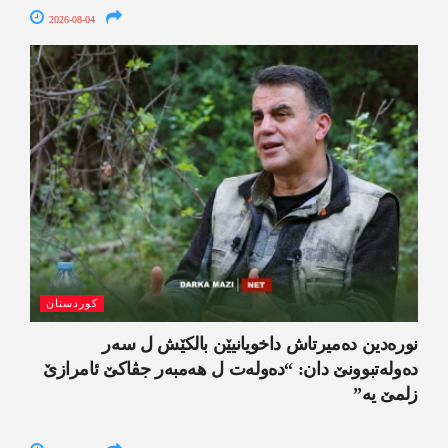
2026-08-04
کوردستان
نورەدین دەمیرتاش داخویانیێن بالکێش ل سەر
دەولەتبوونێ دان: “دەولەت ل ھەمبەر جڤاکێ ئامرازێ
زلمێ یە”