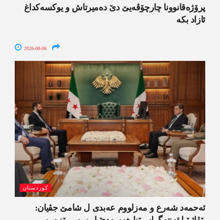
پرۆژەقانوونا چارچۆڤەیێ دێ دەمیرتاش و یوکسەکداغ
ئازاد بکە
2026-08-06
کوردستان
ئەحمەد شەرع و مەزلووم عەبدی ل شامێ جڤیان: