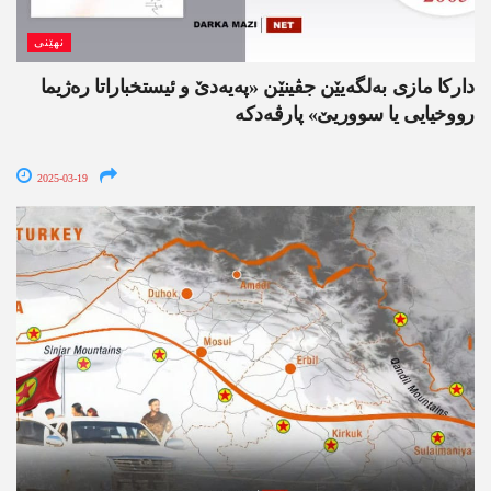
نھێنی
داركا مازی به‌لگه‌یێن جڤینێن «په‌یه‌دێ و ئیستخباراتا ره‌ژیما
رووخیایی یا سووریێ» پارڤه‌دكه
2025-03-19