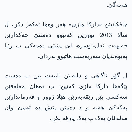
هەپەگێ.
چاڤکانیێن «دارکا مازی» هەر وەها تەکەز دکن، ل
سالا 2013 نووژین کەتبوو دەستێ چەکدارێن
جەبهەت ئەل-نوسرە، لێ پشتی دەمەکی ب رێیا
پەیوەندیان سەربەست هاتبوو بەردان.
ل گۆر ئاگاهی و دانەیێن تایبەت یێن ب دەست
پێگەها دارکا مازی کەتین، ب دەهان مەلەفێن
سەکسی یێن رێڤەبەرێن هێلا ژوور و فەرماندارێن
پەکەکێ هەنە و د دەمێن پێش دە ئەمێ وان
مەلەفان یەک ب یەک پارڤە بکن.