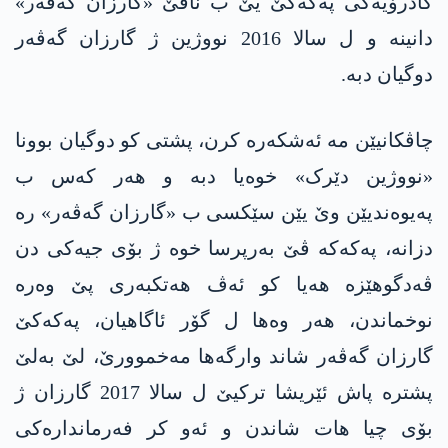
کادرۆیەکی پەکەکێ یێ ب ناڤێ «گارزان گەڤەر»
دانینە و ل سالا 2016 نووژین ژ گارزان گەڤەر
دوگیان دبە.
چاڤکانیێن مە ئەشکەرە کرن، پشتی کو دوگیان بوونا
«نووژین دێرک» خوەیا دبە و هەر کەس ب
پەیوەندیێن وێ یێن سێکسی ب «گارزان گەڤەر» رە
دزانە، پەکەکە ڤێ بەرپرسا خوە ژ بۆی جیەکی دن
ڤەدگوهێزە هەیا کو ئەڤ هەتکبەری پێ وەرە
نوخماندن، هەر وەها ل گۆر ئاگاهیان، پەکەکێ
گارزان گەڤەر شاند وارگەها مەخموورێ، لێ بەلێ
پشترە پاش ئێریشا ترکیێ ل سالا 2017 گارزان ژ
بۆی چیا هات شاندن و ئەو کر فەرماندارەکی