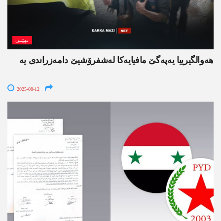
نھێنی
هه‌والگیرییا یه‌په‌گێ مافیایه‌كا له‌شفرۆشیێ دامه‌زراندی یه‌
2025-08-12