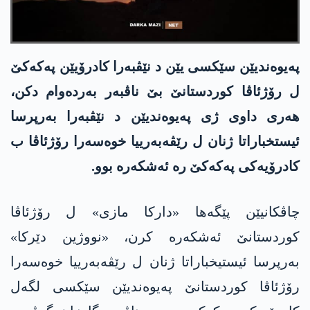
پەیوەندیێن سێکسی یێن د نێڤبەرا کادرۆیێن پەکەکێ
ل رۆژئاڤا کوردستانێ بێ ناڤبەر بەردەوام دکن،
هەری داوی ژی پەیوەندیێن د نێڤبەرا بەرپرسا
ئیستخباراتا ژنان ل رێڤەبەرییا خوەسەرا رۆژئاڤا ب
کادرۆیەکی پەکەکێ رە ئەشکەرە بوو.
چاڤکانیێن پێگەها «دارکا مازی» ل رۆژئاڤا
کوردستانێ ئەشکەرە کرن، «نووژین دێرکا»
بەرپرسا ئیستیخباراتا ژنان ل رێڤەبەرییا خوەسەرا
رۆژئاڤا کوردستانێ پەیوەندیێن سێکسی لگەل