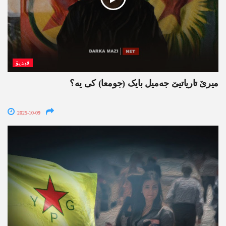
ڤیدیۆ
میرێ تاریاتیێ جەمیل بایک (جومعا) کی یە؟
2025-10-09