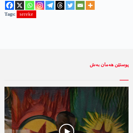
Tags:
sereke
پوستێن ھەمان بەش