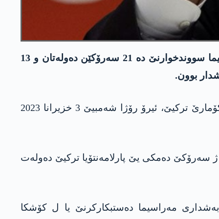
سەرۆککۆمارێ ترکیێ رەجەب تاییپ ئەردۆگان ئیرۆ د دەمژمێر 15:00 دە سووندا یاسایی خوار. د مەراسیما سووندخوارنێ دە 21 سەرۆکێن دەولەتان و 13
شدار بوون.
رەجەب تاییپ ئەردۆگان کو ب دەنگێن 27 ملیۆن و 834 ھەزار و 589 وەلاتیێن ترکیێ جاردن بوو سەرۆککۆمارێ ترکیێ، ئیرۆ رۆژا شەمبیێ 3 خزیرانا 2023
نامەیا خوە ژ سەرۆکێ دەمکی یێ پارلامەنتۆیا ترکیێ دەولەت
 دە سەردانا گۆرا مستەفا کەمال ئاتاتورک کر و د دەمژمێر 17:00 دە ژی بەشداری مەراسیما دەستبکارکرنێ یا ل کۆشکا