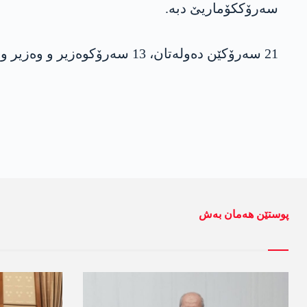
سەرۆککۆماریێ دبە.
21 سەرۆکێن دەولەتان، 13 سەرۆکوەزیر و وەزیر و نوونەرێن 78 وەلاتان بەشداری مەراسیما دەستبکارکرنا سەرۆککۆمارێ ترکیێ بوون.
پوستێن ھەمان بەش