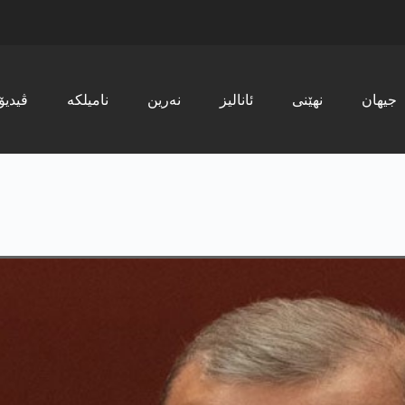
جیھان
نھێنی
ئانالیز
نەرین
نامیلکە
ڤیدیۆ