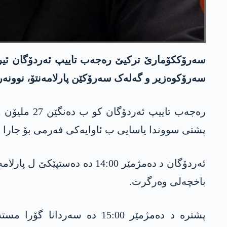
سەرۆکوەزیر و گەلەک سەرۆکێن پارلامەنتۆ، نوونەر 
پشتی سووندا یاسایی ب ئاوایەکی فەرمی بۆ جارا 
ئەردۆگان د دەمژمێر 14:00 د
باخچەلی وەرگرت.