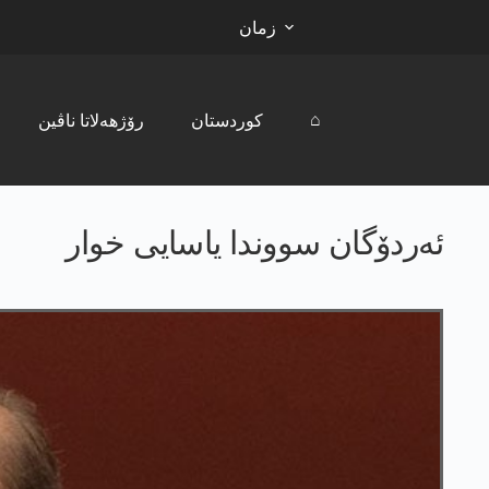
زمان
⌂
کوردستان
رۆژھەلاتا ناڤین
ئەردۆگان سووندا یاسایی خوار