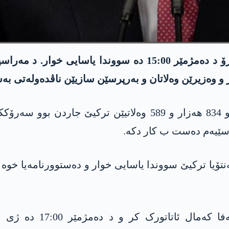
و وەزیرێن وەلاتان و بەرپرسێن سازیێن ناڤدەولەتی بە
سێیەم دەست ب کار دکە.
ە دەستپێکێ ل پارلامەنتۆیا ترکیێ سووندا یاسایی خوار و دەستوور
پشترە د دەمژمێر 15:00