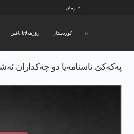
زمان
⌂
کوردستان
رۆژھەلاتا ناڤین
په‌كه‌كێ ناسنامه‌یا دو چه‌كداران ئه‌ش