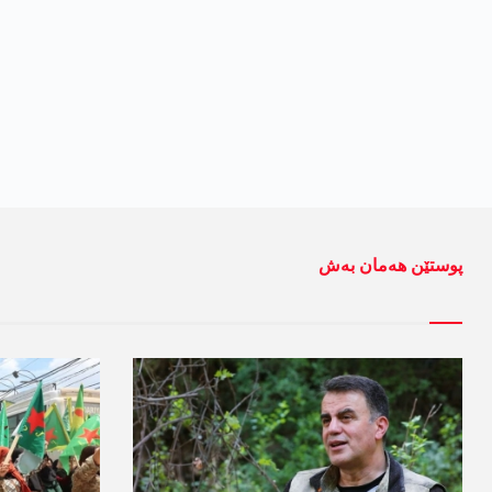
پوستێن ھەمان بەش