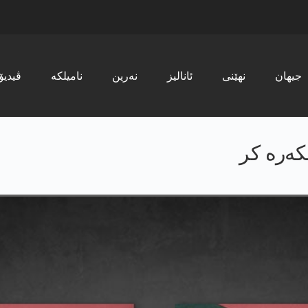
جیھان
نھێنی
ئانالیز
نەرین
نامیلکە
ڤیدیۆ
كه‌ره‌ كر