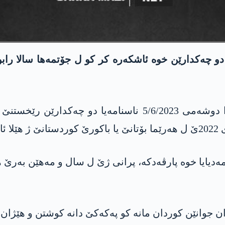
و چه‌كدارێن خوه‌ ئاشكه‌ره‌ كر كو ل جۆتمه‌ها سالا رابوور
هه‌په‌گێ باسكێ له‌شكه‌ری یێ په‌كه‌كێ دوهـ رۆژا دوشه‌می 2023
ه‌دیایا خوه‌ پارڤه‌دكه‌، پرانی ژێ ل سال و مه‌هێن به‌رێ 
جوانێن كوردان مانه‌ كو په‌كه‌كێ دانه‌ كوشتن و هێژان مرن