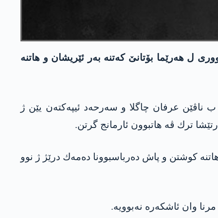
ی ل هه‌رێما بۆتانێ كه‌تنه‌ به‌ر ئێریشان و هاتنه‌
5/6/ ناسنامه‌یا دو چه‌كدارێن رێخستنێ ب ناڤێن عرفان چاگلا و سه‌رحه‌د ئیپه‌كته‌ن یێن ژ
هاتنه‌ كوشتن و پاش ده‌رباسبوونا ده‌مه‌ك درێژ ژ نوو
ا وان ئاشكه‌ره‌ نه‌بوویه‌.