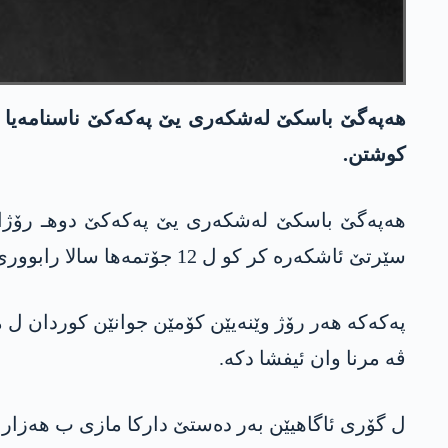
هه‌په‌گێ باسكێ له‌شكه‌ری یێ په‌كه‌كێ ناسنامه‌یا د
كوشتن.
سێرتێ ئاشكه‌ره‌ كر كو ل 12 جۆتمه‌ها سالا رابووری 2022ێ ل هه‌رێما بۆتانێ یا باكورێ كوردستانێ ژ هێلا ئارتێشا ترك ڤه‌ هاتبوون ئارمانج گرتن.
په‌كه‌كه‌ هه‌ر رۆژ وێنه‌یێن كۆمێن جوانێن كوردان ل م
ڤه‌ مرنا وان ئیفشا دكه‌.
ل گۆری ئاگاهیێن به‌ر ده‌ستێ داركا مازی ب هه‌زاران 