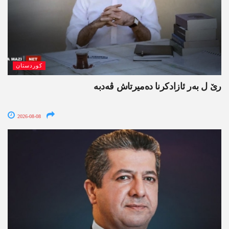
کوردستان
رێ ل بەر ئازادکرنا دەمیرتاش ڤەدبە
2026-08-08