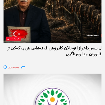
کوردستان
ل سەر داخوازا ئۆجالان کادرۆیێن ڤەقەتیایی یێن پەکەکێ ژ
قانوونێ مفا وەرناگرن
2026-08-09