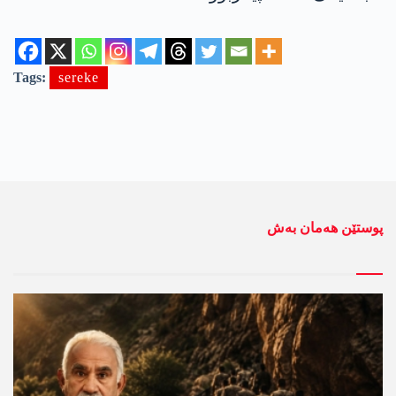
Tags:
sereke
پوستێن ھەمان بەش