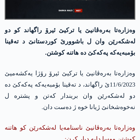
وه‌زاره‌تا به‌ره‌ڤانیێ یا تركیێ ئیرۆ راگهاند كو دو
له‌شكه‌رێن وان ل باشوورێ كوردستانێ د ته‌قینا
بۆمبه‌یه‌كه‌ په‌كه‌كێ ده‌ هاتنه‌ كوشتن.
وه‌زاره‌تا به‌ره‌ڤانیێ یا تركیێ ئیرۆ رۆژا یه‌كشه‌میێ
11/6/2023ێ راگهاند، د ته‌قینا بۆمبه‌یه‌كه‌ په‌كه‌كێ ده‌
دو له‌شكه‌رێن وان بریندار كه‌تن و پشتره‌ ل
نه‌خوه‌شخانێ ژیانا خوه‌ ژ ده‌ست دان.
وه‌زاره‌تا به‌ره‌ڤانیێ ناسنامه‌یا له‌شكه‌رێن كو هاتنه‌
كوشتن ووسا دایه‌ دیار كرن: