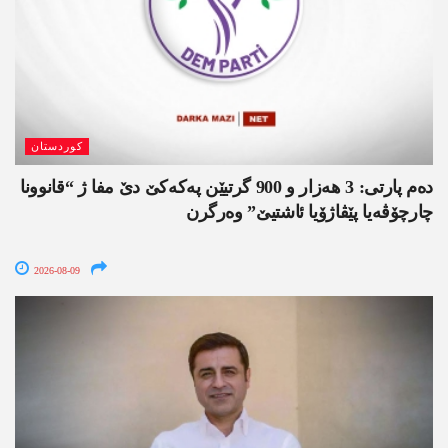
کوردستان
دەم پارتی: 3 ھەزار و 900 گرتیێن پەکەکێ دێ مفا ژ “قانوونا
چارچۆڤەیا پێڤاژۆیا ئاشتیێ” وەرگرن
2026-08-09