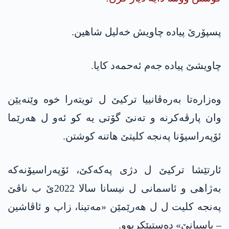
پسپۆرێ پیادە چاویش خه‌لیل شاهین.
چاویشێ پیادە جه‌م ئه‌حمه‌د كایا.
وه‌زاره‌تا به‌ره‌ڤانییا تركیێ ل تویته‌را خوه‌ وێنه‌یێن
وان پارڤه‌كرنه‌ و ته‌نێ گۆتی یه‌ كو ئه‌و ل هه‌رێما
ئۆپه‌راسیۆنا په‌نجه‌ كلیتێ هاتنه‌ كوشتن.
ئارتێشا ترکیێ ل دژی په‌كه‌كێ، ئۆپەراسیۆنەکە
به‌ژاهی و ئاسمانی ل نیسانا سالا 2022ێ ب ناڤێ
په‌نجه‌ كلیت ل ل هەرێمێن «مەتینا، زاپ و ئاڤاشین
– باسیانێ» ده‌ستپێكربوو.