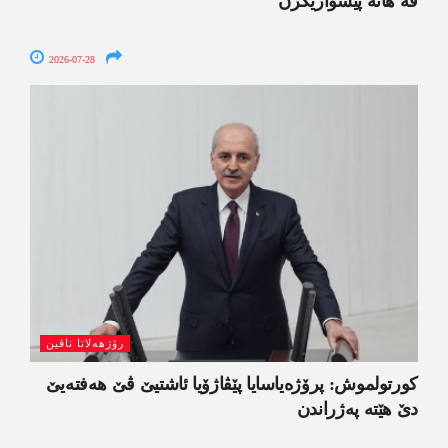
ڤە ھاتە پێشوازیکرن
2026-07-28
رۆژھەلاتا ناڤین
کورتولموش: پرۆژەیاسایا پێڤاژۆیا ئاشتیێ ڤێ ھەفتەیێ
دێ هێتە پەژراندن