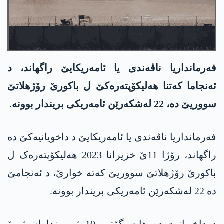
فەرمانداریا ناڤەندی یا ئامەریکایێ راگھاند، د
ئەنجاما کەتنا ھەلیکۆپتەرەکێ ل باکورێ رۆژھلاتێ
سووریێ دە، 22 لەشکەرێن ئامەریکی بریندار بوونە.
فەرمانداریا ناڤەندی یا ئامەریکایێ د داخویانیەکێ دە
راگھاند، رۆژا 11ێ خزیرانا 2023 ھەلیکۆپتەرەک ل
باکورێ رۆژھلاتێ سووریێ کەتە خوارێ، د ئەنجامێ
دە 22 لەشکەرێن ئامەریکی بریندار بوونە.
د داخویانیێ دە ھات گۆتن، 10 ژ برینداران ژ بۆ