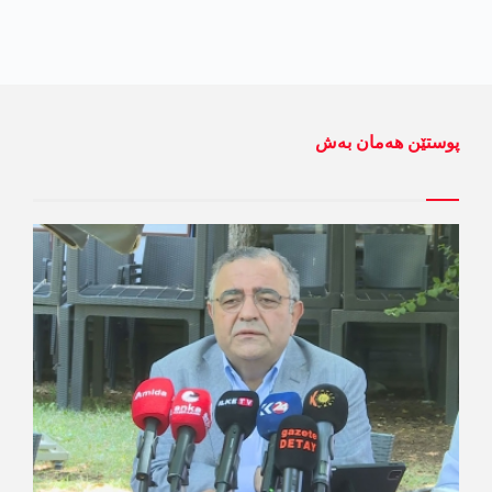
پوستێن ھەمان بەش