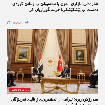
شارەداریا باژارێ مەزن یا ستەنبۆلێ ب زمانێ کوردی
دەست ب پێشکێشکرنا خزمەتگوزاریان کر
2026-08-01
رۆژھەلاتا ناڤین
سەرۆکوەزیرێ ئیراقێ ل ئەنقەرەیێ ژ ئالیێ ئەردۆگان