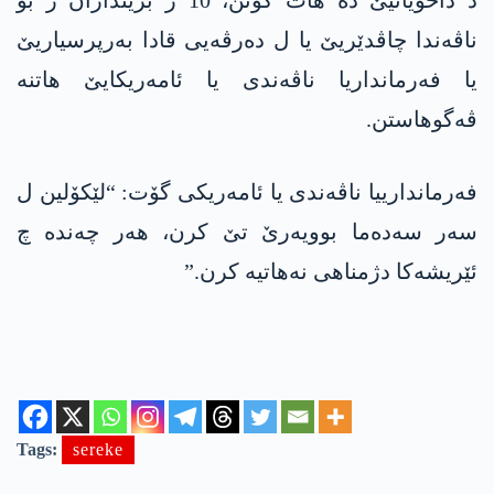
ناڤەندا چاڤدێریێ یا ل دەرڤەیی قادا بەرپرسیاریێ
یا فەرمانداریا ناڤەندی یا ئامەریکایێ ھاتنە
ڤەگوھاستن.
فەرماندارییا ناڤەندی یا ئامەریکی گۆت: “لێکۆلین ل
سەر سەدەما بوویەرێ تێ کرن، ھەر چەندە چ
ئێریشەکا دژمناھی نەھاتیە کرن.”
Tags:
sereke