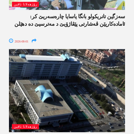
رۆژھەلاتا ناڤین
سەزگین تانریکولو بانگا یاسایا چارەسەریێ کر:
ئامادەکاریێن ڤەشارتی پێڤاژۆیێ د مەترسیێ دە دھێلن
2026-08-01
رۆژھەلاتا ناڤین