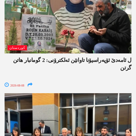
کوردستان
ل ئامەدێ ئۆپەراسیۆنا تاوانێن ئەلکترۆنی: 2 گومانبار ھاتن
گرتن
2026-08-08