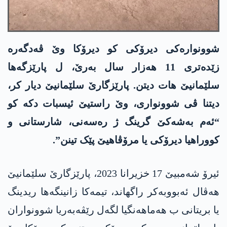
شوونوارەکی دیرۆکی کو دیرۆکا وێ ڤەدگەرە
زێدەتری 11 ھەزار سال بەرێ، ل پارێزگەھا
سلێمانیێ ھات دیتن. پارێزگارێ سلێمانیێ دیار کر،
دیتنا ڤی شوونواری، وێ راستیێ ئیسبات دکە کو
“ئەم بەشەکێ گرینگ ژ رەسەنی، شارستانی و
کووراھیا دیرۆکی یا مرۆڤاھیێ پێک تینن”.
ئیرۆ شەمبیێ 17 خزیرانا 2023، پارێزگارێ سلێمانیێ
ھەڤال ئەبووبەکر راگھاند، تیمەکا زانینگەھا ریدینگ
یا بریتانی ب ھەماھەنگیا لگەل رێڤەبەریا شوونواران