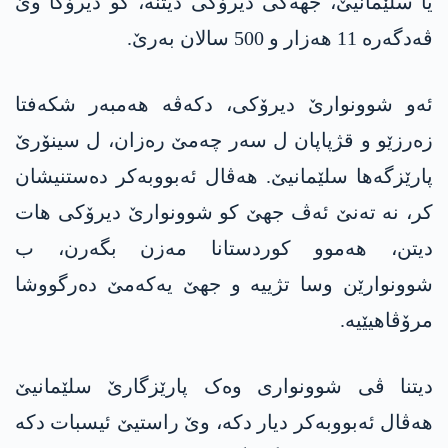
یا سلێمانیێ، جھەکی دیرۆکی دیتنە، کو دیرۆکا وێ
ڤەدگەرە 11 ھەزار و 500 سالان بەرێ.
ئەو شوونوارێ دیرۆکی، دکەڤە ھەمبەر شکەفتا
زەرزێو و قژپاپان ل سەر چەمێ رەزان، ل سینۆرێ
پارێزگەھا سلێمانیێ. ھەڤال ئەبووبەکر دەستنیشان
کر، نە تەنێ ئەڤ جھێ کو شوونوارێ دیرۆکی ھات
دیتن، ھەموو کوردستانا مەزن بگەرن، ب
شوونوارێن وسا تژییە و جھێ یەکەمێ دەرگووشا
مرۆڤاھیێیە.
دیتنا ڤی شوونواری وەک پارێزگارێ سلێمانیێ
ھەڤال ئەبووبەکر دیار دکە، وێ راستیێ ئیسبات دکە