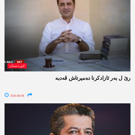
کوردستان
رێ ل بەر ئازادکرنا دەمیرتاش ڤەدبە
2026-08-08