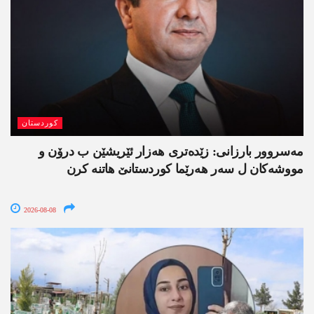
کوردستان
مەسروور بارزانی: زێدەتری ھەزار ئێریشێن ب درۆن و
مووشەکان ل سەر ھەرێما کوردستانێ ھاتنە کرن
2026-08-08