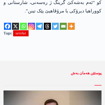
کو “ئەم بەشەکێ گرینگ ژ رەسەنی، شارستانی و
کووراھیا دیرۆکی یا مرۆڤاھیێ پێک تینن”.
Tags:
sereke
پوستێن ھەمان بەش