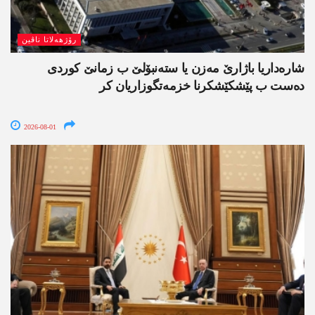
رۆژھەلاتا ناڤین
شارەداریا باژارێ مەزن یا ستەنبۆلێ ب زمانێ کوردی
دەست ب پێشکێشکرنا خزمەتگوزاریان کر
2026-08-01