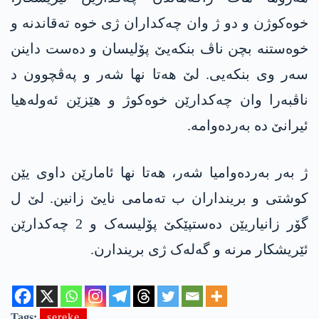
خوەکوژن و دو ژ وان چەکداران ژی خوە تەقاندنە و
خوەستنە بچن ناڤ بنکەیێ پۆلیسان و دەست داینن
سەر وی بنکەیی. لێ ھەتا نھا شەر و پەڤچوون د
ناڤبەرا وان چەکدارێن خوەکوژ و ھێزێن ئەولەھیا
ئیرانێ دە بەردەوامە.
ژ بەر بەردەوامیا شەر، ھەتا نھا ئامارێن داوی یێن
کوشتی و برینداران ب تەمامی نایێ زانین. لێ ل
گۆر زانیاریێن دەستپێکێ پۆلیسەک و 2 چەکدارێن
ئێریشکار مرنە و گەلەک ژی بریندارن.
Tags:
sereke