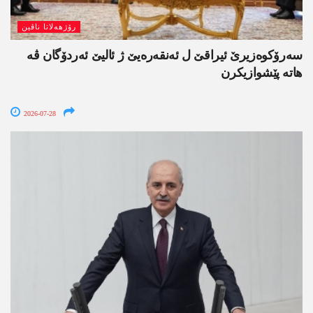
رۆژھەلاتا ناڤین
سەرۆکوەزیرێ ئیراقێ ل ئەنقەرەیێ ژ ئالیێ ئەردۆگان ڤە
ھاتە پێشوازیکرن
2026-07-28