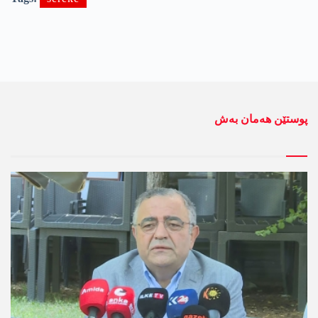
پوستێن ھەمان بەش