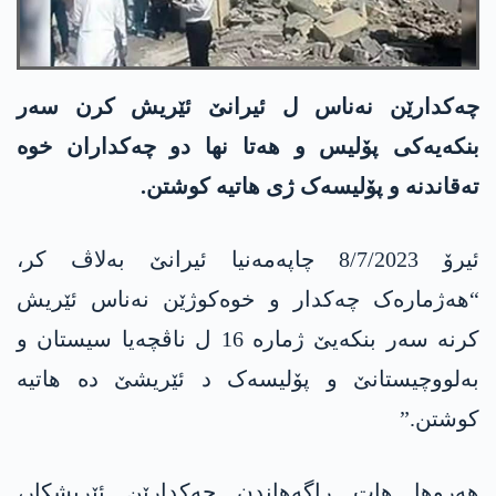
چەکدارێن نەناس ل ئیرانێ ئێریش کرن سەر
بنکەیەکی پۆلیس و ھەتا نھا دو چەکداران خوە
تەقاندنە و پۆلیسەک ژی ھاتیە کوشتن.
ئیرۆ 8/7/2023 چاپەمەنیا ئیرانێ بەلاڤ کر،
“ھەژمارەک چەکدار و خوەکوژێن نەناس ئێریش
کرنە سەر بنکەیێ ژمارە 16 ل ناڤچەیا سیستان و
بەلووچیستانێ و پۆلیسەک د ئێریشێ دە ھاتیە
کوشتن.”
ھەروھا ھات راگەھاندن چەکدارێن ئێریشکار،