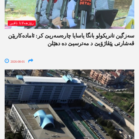
رۆژھەلاتا ناڤین
سەزگین تانریکولو بانگا یاسایا چارەسەریێ کر: ئامادەکاریێن
ڤەشارتی پێڤاژۆیێ د مەترسیێ دە دھێلن
2026-08-01