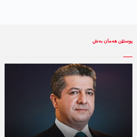
پوستێن ھەمان بەش