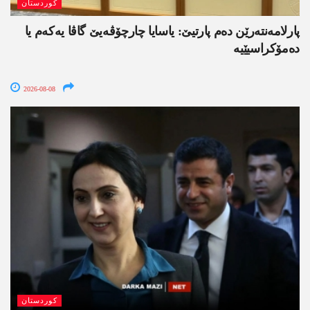
کوردستان
پارلامەنتەرێن دەم پارتیێ: یاسایا چارچۆڤەیێ گاڤا یەکەم یا
دەمۆکراسیێیە
2026-08-08
کوردستان