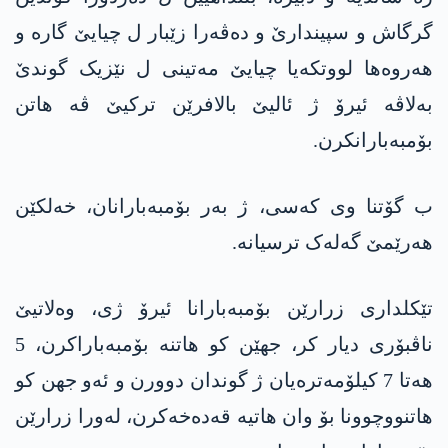
گرگاش و سپیندارێ و دەڤەرا زێبار ل چیایێ گارە و
هەروه‌ها لووتکەیا چیایێ مەتینی ل نێزیک گوندێ
بەلاڤە ئیرۆ ژ ئالیێ بالافرێن ترکیێ ڤە هاتن
بۆمبەبارانکرن.
ب گۆتنا وی کەسی، ژ بەر بۆمبەبارانان، خەلکێن
هەرێمێ گەلەک ترسیانە.
تێکلداری زرارێن بۆمبەبارانا ئیرۆ ژی، وەلاتیێ
ناڤبۆری دیار کر، جهێن کو هاتنە بۆمبەباراکرن، 5
هەتا 7 کیلۆمەترەیان ژ گوندان دوورن و ئەو جهن کو
هاتنووچوونا بۆ وان هاتیە قەدەخەکرن، لەورا زرارێن