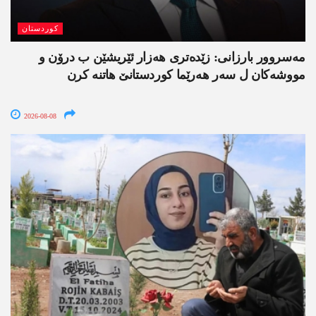
کوردستان
مەسروور بارزانی: زێدەتری ھەزار ئێریشێن ب درۆن و
مووشەکان ل سەر ھەرێما کوردستانێ ھاتنە کرن
2026-08-08