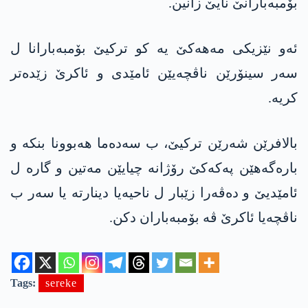
بۆمبەبارانێ نایێ زانین.
ئەو نێزیکی مەهەکێ یە کو ترکیێ بۆمبەبارانا ل
سەر سینۆرێن ناڤچەیێن ئامێدی و ئاکرێ زێدەتر
کریە.
بالافرێن شەرێن ترکیێ، ب سه‌ده‌ما هەبوونا بنکە و
بارەگەهێن په‌كه‌كێ رۆژانە چیایێن مەتین و گارە ل
ئامێدیێ و دەڤەرا زێبار ل ناحیەیا دینارتە یا سەر ب
ناڤچەیا ئاکرێ ڤە بۆمبەباران دکن.
Tags:
sereke