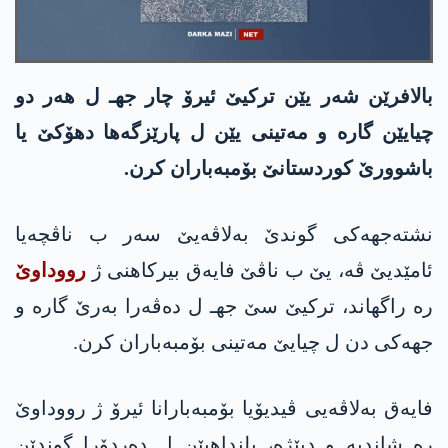
بالافرێن شەر یێن ترکیێ ئیرۆ چار جهـ ل هەر دو
چیایێن گارە و مەتینی یێن ل پارێزگەها دهۆکێ یا
باشوورێ کوردستانێ بۆمبەباران کرن.
نشتەجهەکی گوندێ بەلاڤەیێ سەر ب ناڤچەیا
ئامێدیێ ڤە، یێ ب ناڤێ فایەق بیرکاهنی ژ
رووداوێ
رە راگهاند، ترکیێ سێ جهـ ل دەڤەرا بەرێ گارە و
جهەکی دن ل چیایێ مەتینی بۆمبەباران کرن.
فایەق بەلاڤەیی ڤیدیۆیا بۆمبەبارانا ئیرۆ ژ رووداوێ
رە شاندیە و دبێژە، بلنداهیێن ل دەردۆرا گوندێن