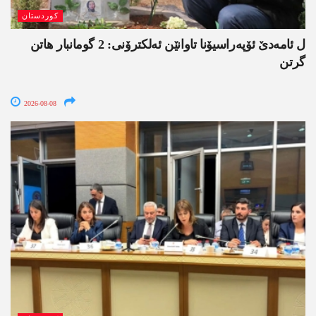
کوردستان
ل ئامەدێ ئۆپەراسیۆنا تاوانێن ئەلکترۆنی: 2 گومانبار ھاتن
گرتن
2026-08-08