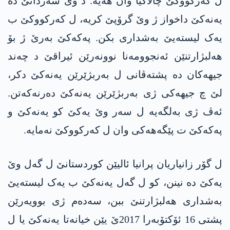
ل کەرکووکێ چالاکیا وان ھەیە. د وێ سەردانێ دە
یەنەکێ داخواز ژ وێ گرۆپێ کریە، ل کەرکووکێ ب
یەک لیستەیێ بەشداری بکن. پەکەکێ بەرێ ژ بۆ
ھەلبژارتنێن ئەنجوومەنا نوونەرێن ئیراقێ د چەند
جیھەکان دە پشتەڤانی ل بەربژێرێن یەنەکێ دکر،
لێ چ جیھەکی ژی بەربژێرێن یەنەکێ دەرنەکەتن.
ئەڤ ژی بەلگەیە ل سەر وێ یەکێ کو یەنەکێ و
پەکەکێ ت پێگەھەکی وان ل کەرکووکێ نەمایە.
ل گۆر زانیاریان پرانیا ئالیێن کوردستانێ ل گەل وێ
یەکێ دە نینن، کو ل گەل یەنەکێ ب یەک لیستەیێ
بەشداری ھەلبژارتنێ ببن، سەدەم ژی بوویەرێن
پشتی 16 ئۆکتۆبەرا 2017ێ یێن خیانەتا یەنەکێ یا ل