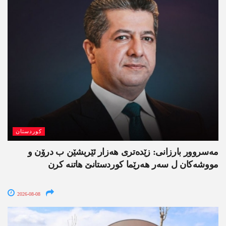
کوردستان
مەسروور بارزانی: زێدەتری ھەزار ئێریشێن ب درۆن و
مووشەکان ل سەر ھەرێما کوردستانێ ھاتنە کرن
2026-08-08