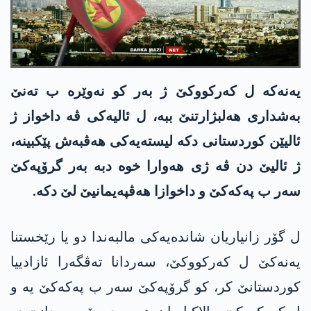
یەنەکە ل کەرکووکێ ژ بەر کو نەوێرە ب تەنێ
بەشداری ھەلبژارتنێ ببە، ل ئالیەکی ڤە داخواز ژ
ئالیێن کوردستانی دکە لیستەیەکی ھەڤبەش پێکبینە،
ژ ئالیێ دن ڤە ژی ھەوارا خوە دبە بەر گرۆپەکێ
سەر ب پەکەکێ و داخوازا ھەڤپەیمانیێ لێ دکە.
ل گۆر زانیاریان شاندەیەکی مالبەندا دو یا رێخستنا
یەنەکێ ل کەرکووکێ، سەردانا تەڤگەرا ئازادییا
کوردستانێ کر، کو گرۆپەکێ سەر ب پەکەکێ یە و