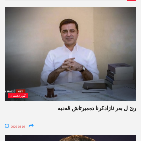
کوردستان
رێ ل بەر ئازادکرنا دەمیرتاش ڤەدبە
2026-08-08