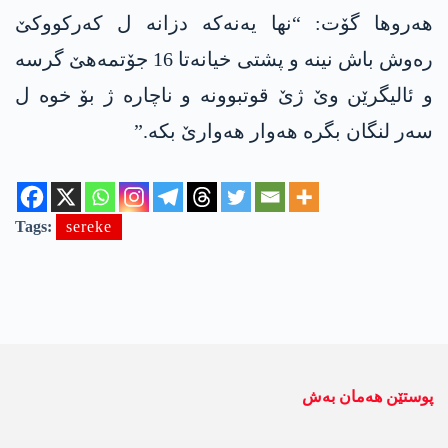
ھەروھا گۆت: “نھا یەنەکە دزانە ل کەرکووکێ
رەوش باش نینە و پشتی خیانەتا 16 جۆتمەھێ گرسە
و ئالیگرێن وێ ژێ قوتبوونە و ناچارە ژ بۆ خوە ل
سەر لنگان بگرە ھەوار ھەوارێ بکە.”
Tags:
sereke
پوستێن ھەمان بەش