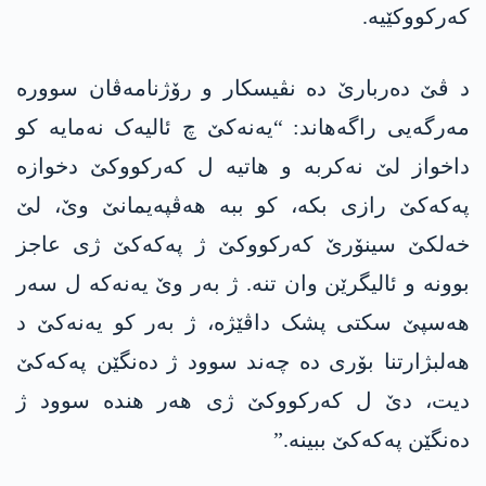
کەرکووکێیە.
د ڤێ دەربارێ دە نڤیسکار و رۆژنامەڤان سوورە
مەرگەیی راگەھاند: “یەنەکێ چ ئالیەک نەمایە کو
داخواز لێ نەکربە و ھاتیە ل کەرکووکێ دخوازە
پەکەکێ رازی بکە، کو ببە ھەڤپەیمانێ وێ، لێ
خەلکێ سینۆرێ کەرکووکێ ژ پەکەکێ ژی عاجز
بوونە و ئالیگرێن وان تنە. ژ بەر وێ یەنەکە ل سەر
ھەسپێ سکتی پشک داڤێژە، ژ بەر کو یەنەکێ د
ھەلبژارتنا بۆری دە چەند سوود ژ دەنگێن پەکەکێ
دیت، دێ ل کەرکووکێ ژی ھەر ھندە سوود ژ
دەنگێن پەکەکێ ببینە.”