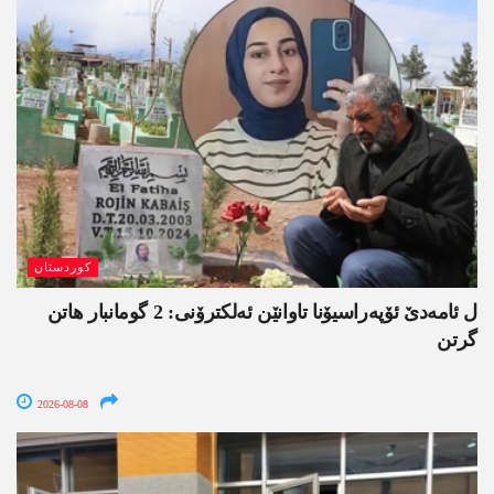
کوردستان
ل ئامەدێ ئۆپەراسیۆنا تاوانێن ئەلکترۆنی: 2 گومانبار ھاتن
گرتن
2026-08-08