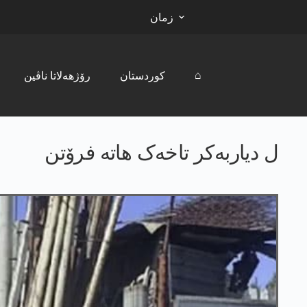
زمان
⌂
کوردستان
رۆژھەلاتا ناڤین
ل دیاربەکر تاخەک ھاتە فرۆتن