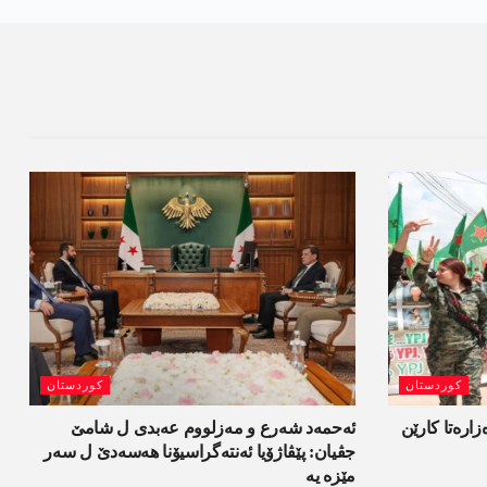
کوردستان
کوردستان
ەزارەتا کارێن
ئەحمەد شەرع و مەزلووم عەبدی ل شامێ
جڤیان: پێڤاژۆیا ئەنتەگراسیۆنا ھەسەدێ ل سەر
مێزە یە