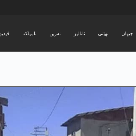
جیھان
نھێنی
ئانالیز
نەرین
نامیلکە
ڤیدیۆ