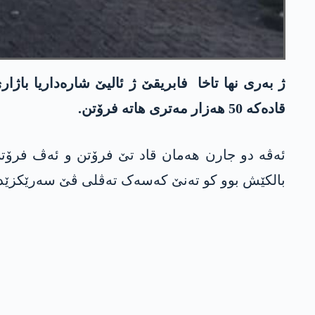
ژ بەری نھا تاخا فابریقێ ژ ئالیێ شارەداریا باژ
قادەکە 50 ھەزار مەتری ھاتە فرۆتن.
ئەڤە دو جارن ھەمان قاد تێ فرۆتن و ئەڤ فرۆتن
بالکێش بوو کو تەنێ کەسەک تەڤلی ڤێ سەرێکزێدە