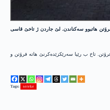
 فرۆتن ھاتبوو سەکناندن. لێ جاردن ژ تاخێ قاسی
ۆتن. تاخ ب رێیا سەرێکزێدەکرنێ ھاتە فرۆتن و
Tags:
sereke