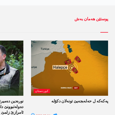
پوستێن ھەمان بەش
کوردستان
پەکەکە ل حەلەبجەیێ تونەلان دکۆلە
نورەدین دەمیرت
دەولەتبوونێ د
ئامرازێ زلمێ ی