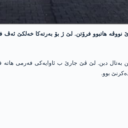
ارێ نووڤە ھاتبوو فرۆتن. لێ ژ بۆ بەرتەکا خەلکێ ئەڤ
 بەتال دبن. لێ ڤێ جارێ ب ئاوایەکی فەرمی ھاتە فر
کرنێ بوو.