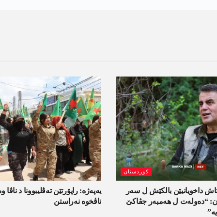
کوردستان
اش داخویانیێن بالکێش ل سەر
یەپەژە: راپۆرتێن تەڤلیبوونا د ناڤا و
ان: “دەولەت ل ھەمبەر جڤاکێ
ناڤخوە نەراستن
ە”