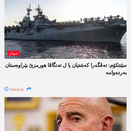
جیھان
سێنتکۆم: تەڤگەرا کەشتیان یا ل تەنگاڤا ھورمزێ بێراوەستان
بەردەوامە
2026-06-20