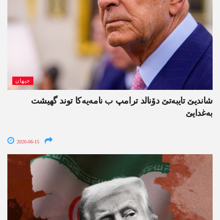
جیھان
شاندیێ تایبەتێ دۆنالد ترامپ ب نامەیەکا توند گھیشت
بەغدایێ
2026-06-15