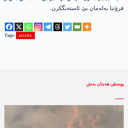
فرۆتنا بەلەمان بێ ئاستەنگکرن.
Tags:
sereke
پوستێن ھەمان بەش