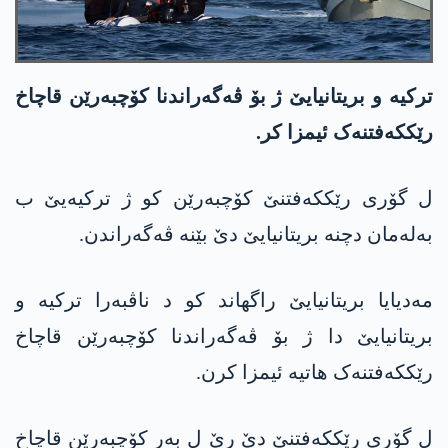
ترکیە و بریتانیایێ ژ بۆ ڤەگەراندنا کۆچبەرێن قاچاخ
رێكکەفتنەک ئیمزا کر.
ل گۆری رێکكەفتنێ کۆچبەرێن کو ژ ترکیەیێ ب
بەلەمان دچنە بریتانیایێ دێ بێنە ڤەگەراندن.
مەدیایا بریتانیایێ راگهاند کو د ناڤبەرا ترکیە و
بریتانیایێ دا ژ بۆ ڤەگەراندنا کۆچبەرێن قاچاخ
رێکكەفتنەک هاتیە ئیمزا کرن.
ل گۆری رێکكەفتنێ دێ رێ ل بەر کۆچبەرێن قاچاخ