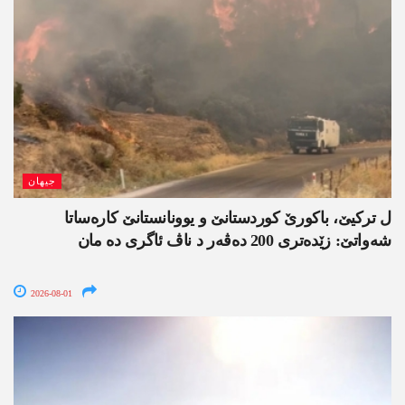
جیھان
ل ترکیێ، باکورێ کوردستانێ و یوونانستانێ کارەساتا
شەواتێ: زێدەتری 200 دەڤەر د ناڤ ئاگری دە مان
2026-08-01