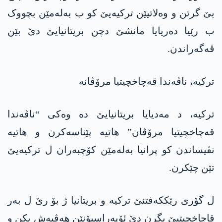
بێ گرتن و وەلاتیێن ترکیەیێ کو ب بەلەمێن بچووک
ب رێیا دەریایا مانشێ دچن بریتانیایێ دێ بێن
ڤەگەراندن.
ترکیە، ناڤەندا قەچاخچیتیا مرۆڤانە
ترکیە، د مەدیایا بریتانیایێ دە وەکی “ناڤەندا
قەچاخچیتیا مرۆڤان” هاتیە پێناسەکرن و هاتیە
نڤیساندن کو پرانیا بەلەمێن کۆچبەران ل ترکیەیێ
تێن چێکرن.
ل گۆری رێكکەفتنێ ترکیە و بریتانیا ژ بۆ رێ ل بەر
قاچاخچیتیێ بگرن دێ ئۆپەراسیۆنێن هەڤبەش بکن و