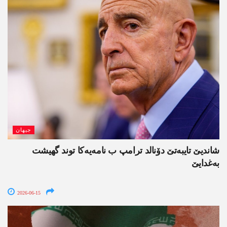
جیھان
شاندیێ تایبەتێ دۆنالد ترامپ ب نامەیەکا توند گھیشت
بەغدایێ
2026-06-15