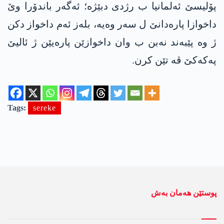
پۆلیسێ ئەلمانیا ب رژدی دبێژە؛ ئەگەر باندۆرا وێ
داخوازا پارەدانێ ل سەر وەیە، بلەز ئەم داخواز دکن
ژ وە پێبەند نەبن ب وان داخوازێن پارەیێن ژ ئالیێ
پەکەکێ ڤە تێن کرن.
Tags:
sereke
پوستێن ھەمان بەش