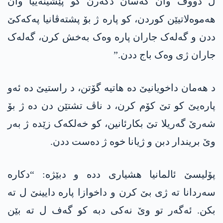
ل دووڤ وان کەسان دگەرن کو پێشینەییا وان
ھەموەلاتیێن کوردن، کو پارە ژ بۆ پشتەڤانیا پەکەکێ
ددن و گەلەک جاران پارە وەک بەخش کرن، گەلەک
جاران ژی وەک باج ددن.”
د ھەمان داخویانیێ دە ھاتیە گۆتن، د راستیێ دە ئەو
پارەیێ کو تێ کۆم کرن، د ناڤ تشتێن دن دە ژ بۆ
شەرێ گەریلا تێ بکارئانین، کو خەلکەک زێدە ژ بەر
وێ بریندار دبن و ژیانا خوە ژ دەست ددن.
پۆلیسێ ئالمانیا ھشیاری ددە و دبێژە: “دکارە
سەردانا تە ژی بێ کرن و داخوازا پارە دایینێ ل تە
بکن. ئەگەر تو وێ نەکی دبە کو گەف ل تە بێن