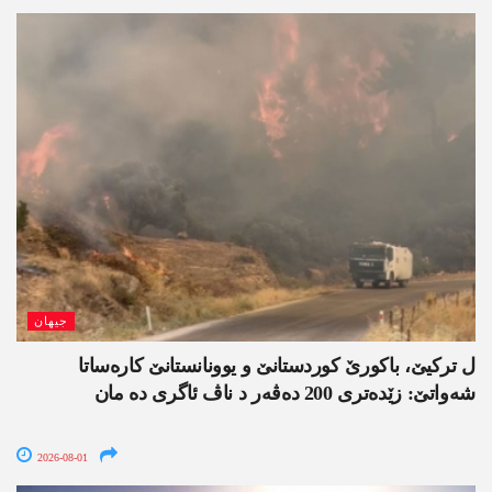
جیھان
ل ترکیێ، باکورێ کوردستانێ و یوونانستانێ کارەساتا
شەواتێ: زێدەتری 200 دەڤەر د ناڤ ئاگری دە مان
2026-08-01