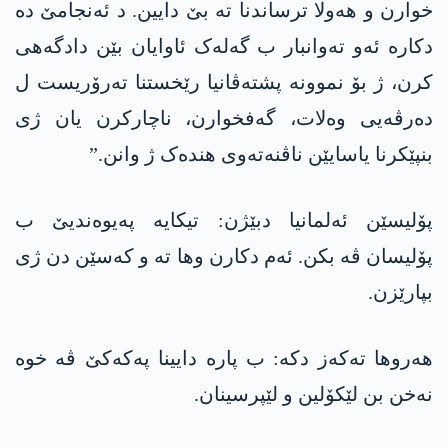
خوارن و ھەولا ترساندنا تە بێ دایین. د ئەنجامێ دە
دکارە ئەو تەوانبار ب گەلەک ئاوایان بێن دادگەھی
کرن، ژ بۆ نموونە پشتەڤانیا رێخستنا تەرۆریست ل
دەرڤەیی وەلات، گەفخوارن، ناچارکرن یان ژی
بنپێکرنا یاسایێن ناڤنەتەوی ھندەک ژ وانن.”
پۆلیسێن ئەلمانیا دبێژن: تیکایە پەیوەندیێ ب
پۆلیسان ڤە بکن. ئەم دکارن وھا تە و کەسێن دن ژی
بپارێزن.
ھەروھا تەکەز دکە: ب پارە دایینا پەکەکێ ڤە خوە
نەخن بن لێکۆلین و لێپرسینان.