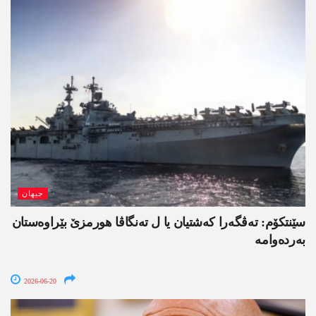
جیھان
سێنتکۆم: تەڤگەرا کەشتیان یا ل تەنگاڤا ھورمزێ بێراوەستان
بەردەوامە
2026-06-20