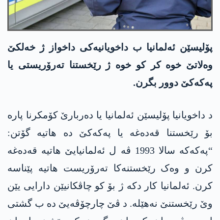
پۆلیسێن ئەلمانیا ب داخویانیەکی داخواز ژ خەلکێ
وەلاتێ خوە کر کو خوە ژ رێخستنا تەرۆریستی یا
پەکەکێ دوور بگرن.
د داخویانیا پۆلیسێن ئەلمانیا یا دەربارێ کۆمکرنا پارە
بۆ رێخستنا قەدەغە یا پەکەکێ دە ھاتیە گۆتن:
“پەکەکە سالا 1993 ڤە ل ئەلمانیایێ ھاتیە قەدەغە
کرن و وەک رێخستنەکا تەرۆریست ھاتیە پێناسە
کرن. ئەلمانیا کار دکە ژ بۆ کو چاڤکانیێن دارایی یێن
وێ رێخستنێ نەھێلە. د ڤێ چارچۆڤەیێ دە ب گشتی