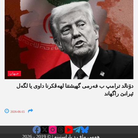
جیھان
دۆنالد ترامپ ب فەرمی گھیشتنا لھەڤکرنا داوی یا لگەل
ئیرانێ راگھاند
2026-06-15
هەمی ماف د پاراستینە | © 2019 - 2026