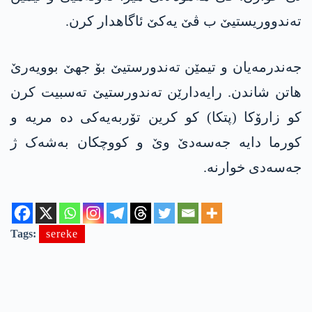
تەندووریستیێ ب ڤێ یەکێ ئاگاھدار کرن.
جەندرمەیان و تیمێن تەندورستیێ بۆ جھێ بوویەرێ
ھاتن شاندن. رایەدارێن تەندورستیێ تەسبیت کرن
کو زارۆکا (پتکا) کو کرین تۆربەیەکی دە مریە و
کورما دایە جەسەدێ وێ و کووچکان بەشەک ژ
جەسەدی خوارنە.
Tags:
sereke