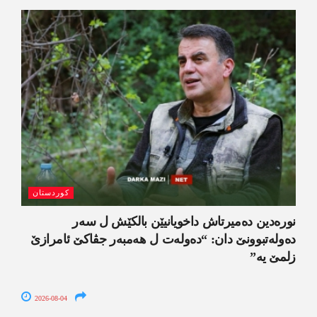
کوردستان
نورەدین دەمیرتاش داخویانیێن بالکێش ل سەر
دەولەتبوونێ دان: “دەولەت ل ھەمبەر جڤاکێ ئامرازێ
زلمێ یە”
2026-08-04