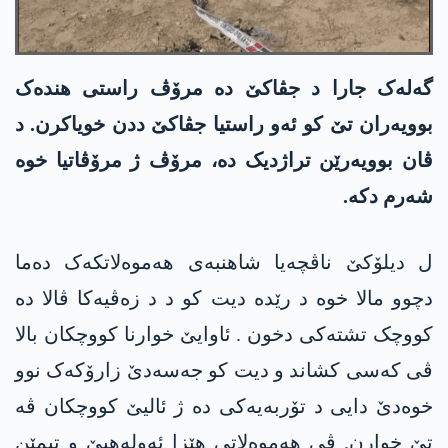
گەلەک جارا د جڤاکێ دە مرۆڤ راستی ھندەک
بوویەران تێ کو ئەو راستیا جڤاکێ ددن خویاکرن. د
ڤان بوویەرێن تراژدیک دە، مرۆڤ ژ مرۆڤاتیا خوە
شەرم دکە.
ل دیلۆکێ ناڤچەیا شاھنبەی ھەموەلاتکەک دەما
دچوو مالا خوە د رێدە دیت کو د د زەڤیەکا ڤالا دە
کووچک تشتەکی دخون . ئاوایێ خوارنا کووچکان بالا
ڤی کەسی کشاند و دیت کو جەسەدێ زارۆکەک نوو
خوەدێ دایی د تۆربەیەکی دە ژ ئالیێ کووچکان ڤە
تێ خوارن. ڤی ھەموەلاتی ھێزا ئەولەھیێ و تیمێن