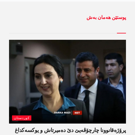
پوستێن ھەمان بەش
کوردستان
پرۆژەقانوونا چارچۆڤەیێ دێ دەمیرتاش و یوکسەکداغ