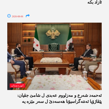
ئازاد بکە
2026-08-06
کوردستان
ئەحمەد شەرع و مەزلووم عەبدی ل شامێ جڤیان:
پێڤاژۆیا ئەنتەگراسیۆنا ھەسەدێ ل سەر مێزە یە