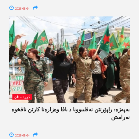
2026-08-04
کوردستان
یەپەژە: راپۆرتێن تەڤلیبوونا د ناڤا وەزارەتا کارێن ناڤخوە
نەراستن
2026-08-04