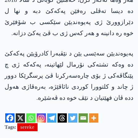
دە دیسا تەڤلی رەفێن پەکەکێ دبە و نها ل
دێرازوورێ ژی پەیوەندیێن سێکسی ب شۆفێرێ
خوە رە دانینە و هەر کەس ژی ب ڤێ یەکێ دزانە.
پەیوەندیێن سەێسی یێن د نێڤبەرا کادرۆیێن پەکەکێ
دە وەکە تشتەکی نۆرمال لێهاتینە، پەکەکە ژی چ
پێنگاڤەکی ژ بۆی چارەسەرکرنا ڤێ پرسگرێکا دوور
ژ چاند و کلتوورا کوردی نائاڤێژە، بەرەڤاژی هەول
ددە ڤان فهێتیان د نێڤ خوە دە ڤەشێرە.
Tags:
sereke