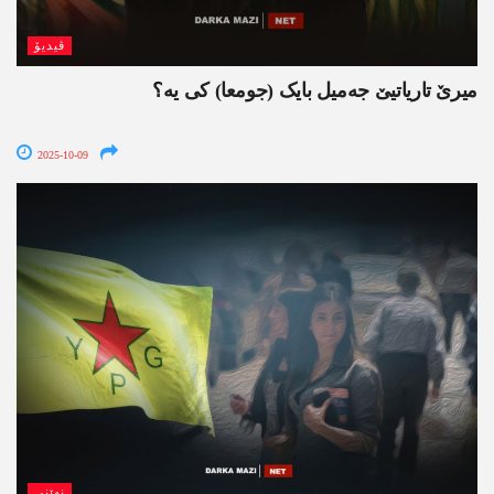
ڤیدیۆ
میرێ تاریاتیێ جەمیل بایک (جومعا) کی یە؟
2025-10-09
نھێنی