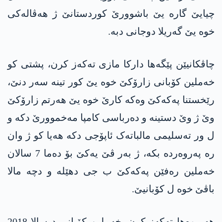
چیایێ گارە یێ باشوورێ کوردستانێ ژ هەڤالەکی
خوە یێ گەریلا دوجانی دبە.
چاڤکانیێن پێگەها دارکا مازی تەکەز کرن، پشتی کو
خەملین کۆبانی زارۆکێ خوە یێ کور تینە سەر دنێ،
رێخستنا پەکەکێ وەکە کارێ خوە یێ هەرتم زارۆکێ
وێ ژ وێ دستینە و دەرباسی کامپا مەخموورێ دکە و
ل ور تەسلیمی مالباتەک ئاپۆجی دکە هەیا کو ژ وان
رە پەروەردە بکە، ژ بەر ڤێ یەکێ بۆ دەما 7 سالان
خەملین رەفێن پەکەکێ ب جی دهێلە و دچە مالا
باڤێ خوە ل کۆبانیێ.
هەر وەها تەکەز کرن، خەملین کۆبانی د سالا 2018