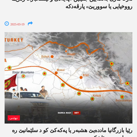
رووخیایی یا سووریێ» پارڤه‌دكه
2025-03-19
نھێنی
رێیا بازرگانیا مادده‌یێ هشبه‌ر یا په‌كه‌كێ كو د سلێمانیێ ره‌