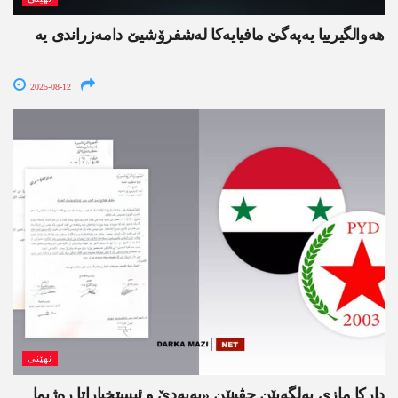
هه‌والگیرییا یه‌په‌گێ مافیایه‌كا له‌شفرۆشیێ دامه‌زراندی یه‌
2025-08-12
نھێنی
داركا مازی به‌لگه‌یێن جڤینێن «په‌یه‌دێ و ئیستخباراتا ره‌ژیما