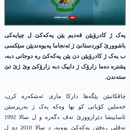
یەک ژ کادرۆیێن قەدیم یێن پەکەکێ ل چیایەکی
باشوورێ کوردستانێ ژ ئەنجاما پەیوەندیێن سێکسی
ب یەک ژ کادرۆیێن دن یێن پەکەکێ رە دوجانی دبە،
پشترە دەما زارۆک ژ داییک دبە زارۆکێ وێ ژێ تێ
ستەندن.
چاڤکانیێن پێگەها دارکا مازی ئەشکەرە کرن،
خەملین کۆبانی کو نها وەکە یەک ژ بەرپرسێن
ئاساییشا دێرازوورێ تەڤ دگەرە و ل سالا 1992
تەڤلی رەفێن پەکەکێ بوویە، د سالا 2010 دە ل