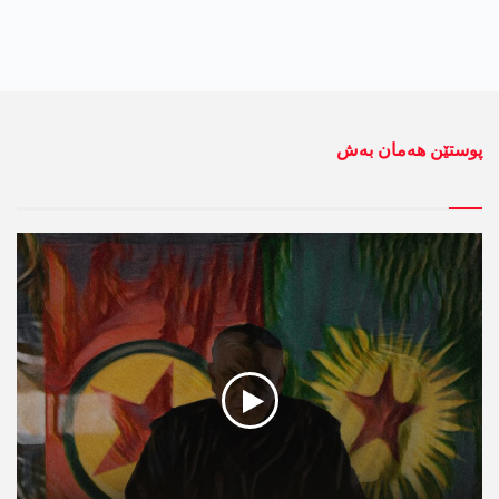
پوستێن ھەمان بەش