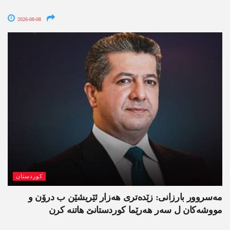
2026-08-08
کوردستان
مەسروور بارزانی: زێدەتری ھەزار ئێریشێن ب درۆن و
مووشەکان ل سەر ھەرێما کوردستانێ ھاتنە کرن