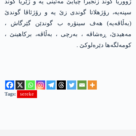
ژووریا گوند زنجیرا چیایێ مه‌تینی یه‌ و ژێریا گوند
سپنه‌یه، رۆژهلاتا گوندی زێ یه‌ و رۆژئاڤا گوندێ
(به‌ڵاڤه‌یه‌) هه‌ف سینۆره‌ ب گوندێن گێرگاش ،
مه‌هیدێ، ڕه‌شاڤه‌ ، به‌رچی ، به‌ڵاڤه‌، برکاهینێ ،
کومه‌لگه‌ها دێره‌لوکێ .
Tags:
sereke