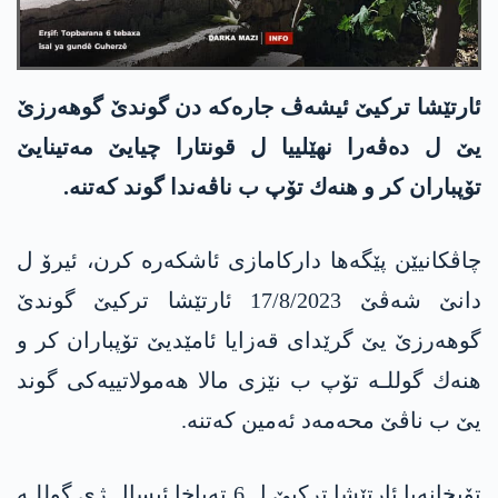
ئارتێشا تركیێ ئیشه‌ڤ جاره‌كه‌ دن گوندێ گوهه‌رزێ
یێ ل ده‌ڤه‌را نهێلییا ل قونتارا چیایێ مه‌تینایێ
تۆپباران كر و هنه‌ك تۆپ ب ناڤه‌ندا گوند كه‌تنه‌.
چاڤكانیێن پێگه‌ها داركامازی ئاشكه‌ره‌ كرن، ئیرۆ ل
دانێ شه‌ڤێ 17/8/2023 ئارتێشا تركیێ گوندێ
گوهه‌رزێ یێ گرێدای قه‌زایا ئامێدیێ تۆپباران كر و
هنه‌ك گوللـه‌ تۆپ ب نێزی مالا هه‌مولاتییه‌كی گوند
یێ ب ناڤێ محه‌مه‌د ئه‌مین كه‌تنه‌.
تۆپخانه‌یا ئارتێشا تركیێ ل 6 ته‌باخا ئیسال ژی گوللـه‌