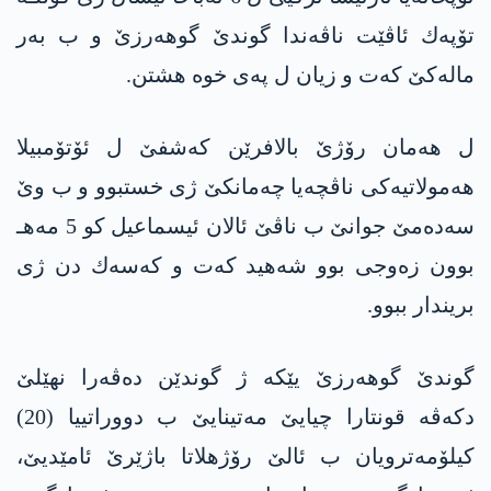
تۆپه‌ك ئاڤێت ناڤه‌ندا گوندێ گوهه‌رزێ و ب به‌ر
ماله‌كێ كه‌ت و زیان ل په‌ی خوه‌ هشتن.
ل هه‌مان رۆژێ بالافرێن كه‌شفێ ل ئۆتۆمبیلا
هه‌مولاتیه‌كی ناڤچه‌یا چه‌مانكێ ژی خستبوو و ب وێ
سه‌ده‌مێ جوانێ ب ناڤێ ئالان ئیسماعیل كو 5 مه‌هـ
بوون زه‌وجی بوو شه‌هید كه‌ت و كه‌سه‌ك دن ژی
بریندار ببوو.
گوندێ گوهه‌رزێ یێكه‌ ژ گوندێن ده‌ڤه‌را نهێلێ
دكه‌ڤه‌ قونتارا چیایێ مه‌تینایێ ب دووراتییا (20)
كیلۆمه‌ترویان ب ئالێ رۆژهلاتا باژێرێ ئامێدیێ،