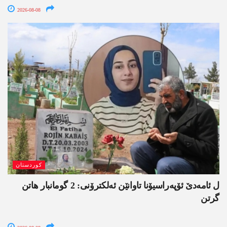
2026-08-08
کوردستان
ل ئامەدێ ئۆپەراسیۆنا تاوانێن ئەلکترۆنی: 2 گومانبار ھاتن
گرتن