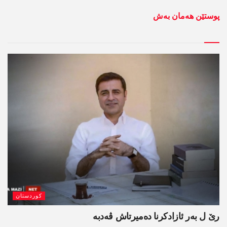
پوستێن ھەمان بەش
کوردستان
رێ ل بەر ئازادکرنا دەمیرتاش ڤەدبە