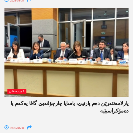
2026-08-08
کوردستان
پارلامەنتەرێن دەم پارتیێ: یاسایا چارچۆڤەیێ گاڤا یەکەم یا
دەمۆکراسیێیە
2026-08-08