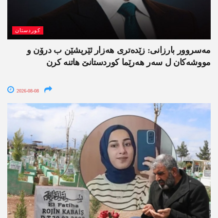
کوردستان
مەسروور بارزانی: زێدەتری ھەزار ئێریشێن ب درۆن و
مووشەکان ل سەر ھەرێما کوردستانێ ھاتنە کرن
2026-08-08