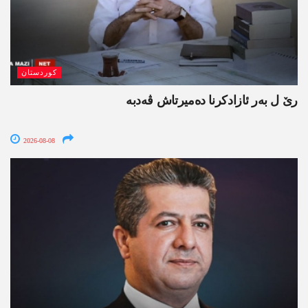
کوردستان
رێ ل بەر ئازادکرنا دەمیرتاش ڤەدبە
2026-08-08