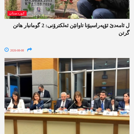
کوردستان
ل ئامەدێ ئۆپەراسیۆنا تاوانێن ئەلکترۆنی: 2 گومانبار ھاتن
گرتن
2026-08-08