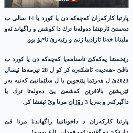
پارتیا كاركه‌ران كه‌چه‌كه‌ دن یا كورد یا 14 سالی ب
ده‌ستێ ئارتێشا ده‌وله‌تا ترك دا كوشتن و راگهاند ئه‌و
ملیتانا خه‌تا ئازادییا ژنێ و رێبه‌رێ ئا*پۆ بوو.
رێخستنا په‌كه‌كێ ناسنامه‌یا كه‌چه‌كه‌ دن یا كورد ب
ناڤێ «هه‌دیه‌» ئاشكه‌ره‌ كر كو ل 28 تیرمه‌ها ئیسال
2023ێ ل هه‌رێما پێنجوین یا ل سلێمانیێ كه‌تیه‌ به‌ر
ئێریشێن بالافرێن كه‌شفێ یێ ده‌وله‌تا ترك یا
داگیركه‌ر و به‌ریا 3 رۆژان مرنا وێ ئیفشا كر.
پارتیا كاركه‌ران د داخویانییا راگهاندنا مرنا ڤێ
زارۆكێ ده‌ گۆتیه‌: ئه‌و فه‌دایی ئاپۆ بوویه‌!.