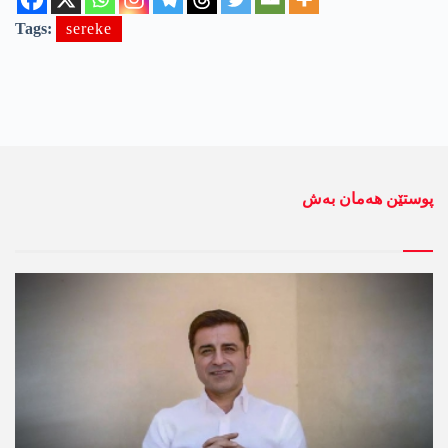
Tags:
sereke
پوستێن ھەمان بەش