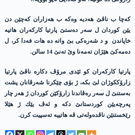
كه‌چا ب ناڤێ هه‌دیه‌ وه‌كه‌ ب هه‌زاران كه‌چێن دن
یێن كوردان ل سه‌ر ده‌ستێ پارتیا كاركه‌ران هاتیه‌
خاپاندن و د شه‌ره‌كی بێ واته‌ ده‌ هات فه‌دا كر، ل
ده‌مه‌كێ هێژان ته‌مه‌نا وێ ته‌نێ 14 سالن.
پارتیا كاركه‌ران كو ئێدی مرۆڤ دكاره‌ ناڤێ پارتیا
زارۆككوژان لێ بكه‌، ژ بۆی چێكرنا شه‌رڤانان پشت
به‌ستنێ ل سه‌ر ره‌ڤاندنا زارۆكێن كوردان ژ هه‌ر چار
په‌رچه‌یێن كوردستانێ دكه‌ و ئه‌ڤ یێك ژ هێلا
رێخستنێن ناڤده‌وله‌تی ڤه‌ هاتییه‌ ته‌سپیت كرن.