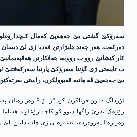
دەرکەت. ھەر چەند ھلبژارتن قەدیا ژی لێ دیسان گ
کار کێشانێ روو ب روویە، ھەڤکارێن هەڤپەیمانیێ
ب تایبەتی ژی گۆتنا سەرۆکێ پارتیا سەرکەفتنێ ئو
یێ جەهەپێ ڤە ھاتیە قەبوولکرن، راستی بەرتەکێن
ئۆزداگ دابوو خویا
وەزارەتا پەروەردەیا نەتەوەیی ژی ھات دایین. لێ