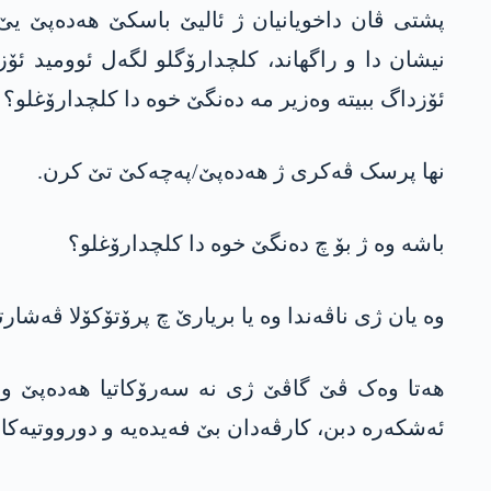
پشتی ڤان داخویانیان ژ ئالیێ باسکێ هەدەپێ یێ
نیشان دا و راگهاند، کلچدارۆگلو لگەل ئوومید ئۆ
ئۆزداگ ببیتە وەزیر مە دەنگێ خوە دا کلچدارۆغلو؟
نھا پرسک ڤەکری ژ ھەدەپێ/پەچەکێ تێ کرن.
باشە وە ژ بۆ چ دەنگێ خوە دا کلچدارۆغلو؟
وە یان ژی ناڤەندا وە یا بریارێ چ پرۆتۆکۆلا ڤەشا
ھەتا وەک ڤێ گاڤێ ژی نە سەرۆکاتیا ھەدەپێ و 
ئەشکەرە دبن، کارڤەدان بێ فەیدەیە و دورووتیەکا 