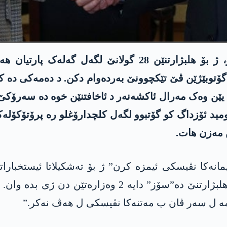
سەرۆکێ گشتی یێ جەهەپێ کەمال کلچدارۆغلو، ژ بۆ ھلبژارت
ۆتوبێژێن ڤێ تێکچوونێ بەردەوام دکن. د دەمەکی دە کو 
 یێن وەک مەرال ئاکشەنەر د ئاخافتنێن خوە دە سەرۆکێ
مید ئۆزداگ کو گۆتبوو لگەل کلچدارۆغلو رە پرۆتۆکۆل
 مەزن ھات.
کرن کو، “ژ بۆ 3 وەزارەتان پەیمانەکا نڤیسکی ئیمزە کرن” ژ بۆ تەشک
رۆژەک بەرێ راگھاندبوو کو کلچدارۆغلو د ھەیاما ھلبژار
 مە ل سەر ڤان ب مەتنەکا نڤیسکی ل ھەڤ نەکر.”