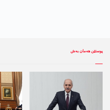
پوستێن ھەمان بەش