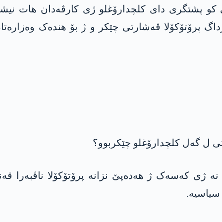
 کو پشتگری دای کلچدارۆغلو ژی کارڤەدان ھات نیشان
زداگ پرۆتۆکۆلا ڤەشارتی چێکر و ژ بۆ ھندەک وەزارەتا
رتی ل گەل کلچدارۆغلو چێکربوو؟
نە ژی کەسەک ژ ھەدەپێ نزانە پرۆتۆکۆلا ناڤبەرا قە
سیاسیە.