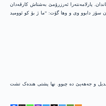
دان. پارلامەنتەرا ئەرزرۆمێ بەشتاش کارڤەدان
ن سۆز دابوو وی و وھا گۆت: “ما ژ بۆ کو ئوومید
ندیل و جەهەپێ دە چبوو. نھا پشتی ھندەک تشت