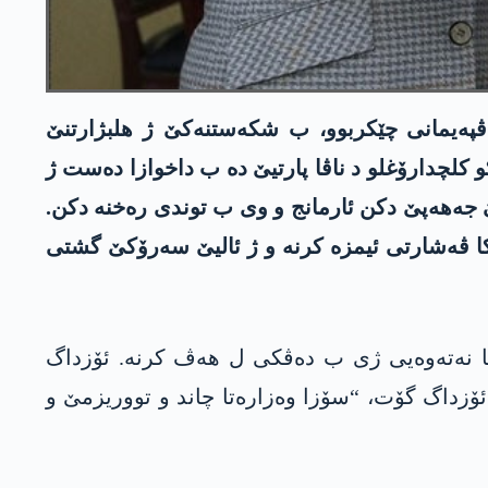
نێن 28 گولانێ لگەل گەلەک پارتیان هەڤپەیمانی چێکربوو، ب شکەستنەکێ ژ ھلبژارتنێ
کلچدارۆغلو د ناڤا پارتیێ دە ب داخوازا دەست ژ
 جەهەپێ دکن ئارمانج و وی ب توندی رەخنە دکن.
ەکا ڤەشارتی ئیمزە کرنە و ژ ئالیێ سەرۆکێ گشتی
یلاتا ئیستخباراتا نەتەوەیی ژی ب دەڤکی ل ھەڤ کرنە. ئۆزداگ
تنێ دە”سۆز” دایە 2 وەزارەتێن دن ژی بدە وان. ئۆزداگ گۆت، “سۆزا وەزارەتا چاند و تووریزمێ و