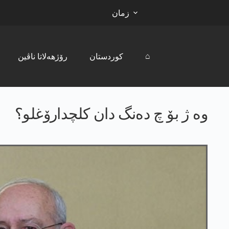
زمان
⌂
کوردستان
رۆژھەلاتا ناڤین
وە ژ بۆ چ دەنگ دان کلچدارۆغلو؟