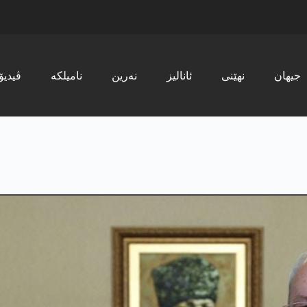
جیھان
نھێنی
ئانالیز
نەرین
نامیلکە
ڤیدیۆ