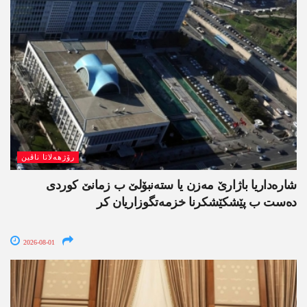
رۆژھەلاتا ناڤین
شارەداریا باژارێ مەزن یا ستەنبۆلێ ب زمانێ کوردی
دەست ب پێشکێشکرنا خزمەتگوزاریان کر
2026-08-01