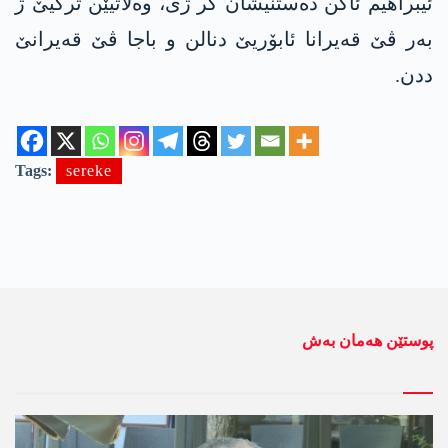
ئیبراھیم ئاکن دەستنیشان کر ژی، وەلاتیێن ترکیێ ژ
بەر ڤێ قەیرانا ئابۆریێ دنالن و باجا ڤێ قەیرانێ
ددن.
Tags:
sereke
پوستێن ھەمان بەش