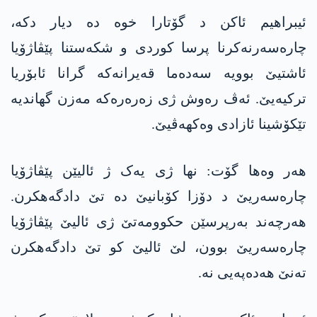
ئیبراھیم ئاکن د گۆتارا خوە دە دیار دکە،
چارەسەرنەکرنا پرسا کوردی و شکەستنا پێڤاژۆیا
ئاشتیێ بوویە سەدەما قەیرانەکە گرانا ئابۆریا
ترکیەیێ. ئەڤ رەوش ژی زەرەرەکە مەزن گھاندیە
تێکۆشینا ئازادی وەکھەڤیێ.
هەر وەها گۆت: نھا ژی یەک ژ ئالیێن پێڤاژۆیا
چارەسەریێ د دۆزا کۆبانیێ دە تێ دادگەھکرن.
ھەرچەند بەرپرسێن حکوومەتێ ژی ئالیێ پێڤاژۆیا
چارەسەریێ بوون، لێ ئالیێ کو تێ دادگەھکرن
تەنێ ھەدەپەیی نە.