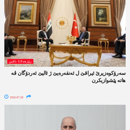
رۆژھەلاتا ناڤین
سەرۆکوەزیرێ ئیراقێ ل ئەنقەرەیێ ژ ئالیێ ئەردۆگان ڤە
ھاتە پێشوازیکرن
2026-07-28