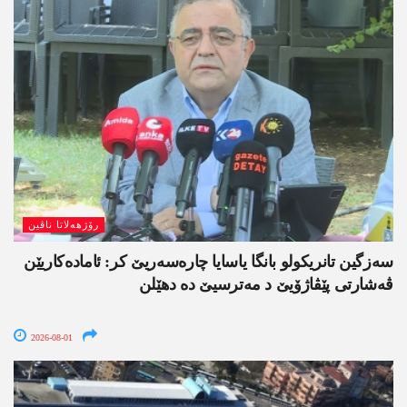
رۆژھەلاتا ناڤین
سەزگین تانریکولو بانگا یاسایا چارەسەریێ کر: ئامادەکاریێن
ڤەشارتی پێڤاژۆیێ د مەترسیێ دە دھێلن
2026-08-01