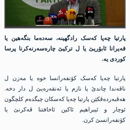
پارتیا چەپا کەسک رادگھینە، سەدەما بنگەھین یا
قەیرانا ئابۆریێ یا ل ترکیێ چارەسەرنەکرنا پرسا
کوردی یە.
پارتیا چەپا کەسک کۆنفەرانسا خوە یا مەزن ل
ناڤەندا چاندێ یا نازم یا ئەنقەرەیێ ل دار دخە.
ھەڤبەردەڤکێن پارتیا چەپا کەسکان چیگدەم کلچگون
ئوچار و ئیبراھیم ئاکین ئاخافتنا ڤەکرنێ یا
کۆنفەرانسێ کرن.