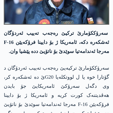
سەرۆککۆمارێ ترکیێ رەجەب تەییب ئەردۆگان
ئەشکەرە دکە، ئامەریکا ژ بۆ دایینا فرۆکەیێن F-16
مەرجا ئەندامەتیا سوێدێ بۆ ناتۆیێ ددە پێشیا وان.
سەرۆککۆمارێ ترکیەیێ رەجەب تەییب ئەردۆگان د
گۆتارا خوە یا ل لووتکلەیا G20ێ دە ئەشکەرە کر،
وی دگەل سەرۆکێ ئامەریکایێ جۆ بایدن
ھەڤدیتنەک کورت کریە و ئامەریکا ژ بۆ دایینا
فرۆکەیێن F-16 مەرجا ئەندامەتیا سوێدێ بۆ ناتۆیێ