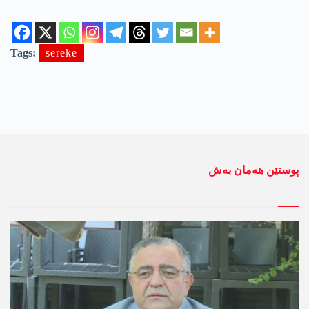
Tags:
sereke
پوستێن ھەمان بەش