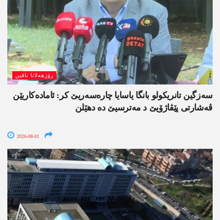
رۆژھەلاتا ناڤین
سەزگین تانریکولو بانگا یاسایا چارەسەریێ کر: ئامادەکاریێن
ڤەشارتی پێڤاژۆیێ د مەترسیێ دە دھێلن
2026-08-01