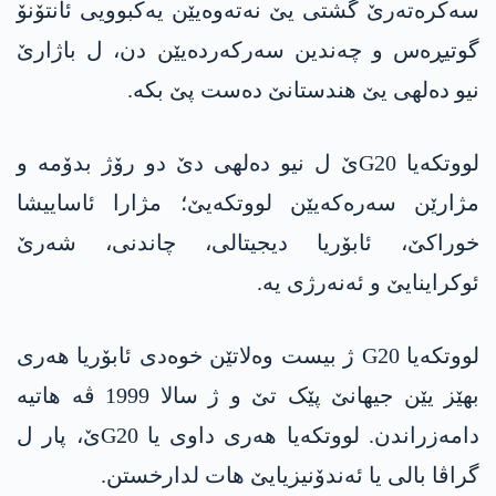
سەکرەتەرێ گشتی یێ نەتەوەیێن یەکبوویی ئانتۆنۆ
گوتیڕەس و چەندین سەرکەردەیێن دن، ل باژارێ
نیو دەلھی یێ ھندستانێ دەست پێ بکە.
لووتکەیا G20ێ ل نیو دەلھی دێ دو رۆژ بدۆمە و
مژارێن سەرەکەیێن لووتکەیێ؛ مژارا ئاساییشا
خوراکێ، ئابۆریا دیجیتالی، چاندنی، شەرێ
ئوکراینایێ و ئەنەرژی یە.
لووتکەیا G20 ژ بیست وەلاتێن خوەدی ئابۆریا ھەری
بھێز یێن جیھانێ پێک تێ و ژ سالا 1999 ڤە ھاتیە
دامەزراندن. لووتکەیا ھەری داوی یا G20ێ، پار ل
گراڤا بالی یا ئەندۆنیزیایێ ھات لدارخستن.