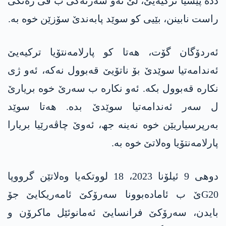
ددە پێشیا ترکیەیێ، لێ ئەو شەرتەکی ب ڤی رەنگی
راست نابینن، بێیی کو سوێد پابەندێ سۆزێن خوە بە.
ئەردۆگان گۆت، ھەتا کو پارلامەنتۆیا ترکیەیێ
ئەندامەتیا سوێدێ بۆ ناتۆیێ قەبوول نەکە، ئەو ژی
نکارە قەبوول بکە. ئەو نکارە ب سەرێ خوە بریارێ
ل سەر ئەندامەتیا سوێدێ بدە. ھەتا سوێد
بەرپرسیاریێن خوە نەینە جھ، ئەوێ چاڤەرێیا بریارا
پارلامەنتۆیا وەلاتێ خوە بە.
دوھی 9 ئیلۆنا 2023، 18 لووتکەیا وەلاتێن گرووپا
G20ێ ب ئامادەبوونا سەرۆکێ ئامەریکایێ جۆ
بایدن، سەرۆکێ فرانسایێ ئەمانوئێل ماکرۆن و