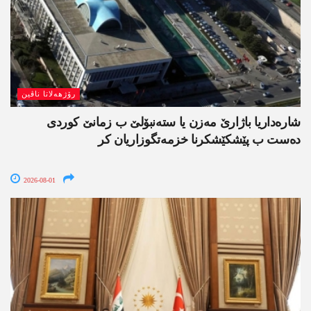
رۆژھەلاتا ناڤین
شارەداریا باژارێ مەزن یا ستەنبۆلێ ب زمانێ کوردی
دەست ب پێشکێشکرنا خزمەتگوزاریان کر
2026-08-01