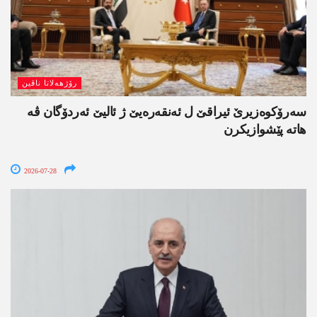
رۆژھەلاتا ناڤین
سەرۆکوەزیرێ ئیراقێ ل ئەنقەرەیێ ژ ئالیێ ئەردۆگان ڤە
ھاتە پێشوازیکرن
2026-07-28