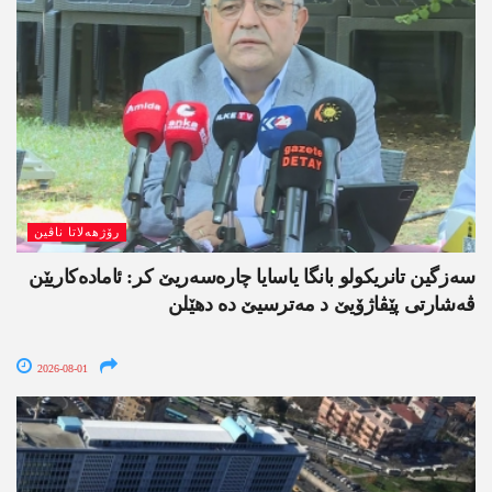
رۆژھەلاتا ناڤین
سەزگین تانریکولو بانگا یاسایا چارەسەریێ کر: ئامادەکاریێن
ڤەشارتی پێڤاژۆیێ د مەترسیێ دە دھێلن
2026-08-01