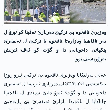
وه‌زیرێ ناڤخوه‌ یێ تركیێ ده‌ربارێ ته‌قینا كو ئیرۆ ل
به‌ر ئاڤاهییا وه‌زاره‌تا ناڤخوه‌ یا تركیێ ل ئه‌نقه‌رێ
پێكهاتی داخویانی دا و گۆت كو ئه‌ڤ ئێریش
ته‌رۆریستی بوو.
عەلی یەرلیکایا وه‌زیرێ ناڤخوه‌ یێ تركیێ ئیرۆ رۆژا
یه‌كشه‌می 1\10\2023ان ده‌ربارێ ئێریشا ل ئه‌نقه‌رێ
داخویانی دا و گۆت: ئیرۆ دانێ سپێدێ ل ناڤچه‌یا
چاناكایا ل ناڤه‌ندا باژارێ ئه‌نقه‌رێ یێ پایته‌ختێ