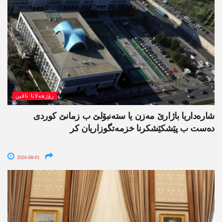
رۆژھەلاتا ناڤین
شارەداریا باژارێ مەزن یا ستەنبۆلێ ب زمانێ کوردی
دەست ب پێشکێشکرنا خزمەتگوزاریان کر
2026-08-01