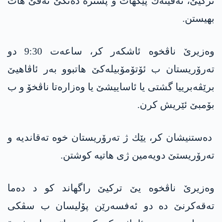
تركیێ، ته‌قینه‌ك پێكهات و پشتره‌ ده‌نگێ ته‌قێ هات
بهیستن.
وه‌زیرێ ناڤخوه‌ ئاشكه‌ر كر، ساعه‌ت 9:30 دو
ته‌رۆریستان ب ئۆتۆمۆبیله‌كێ هاتبوو به‌ر ئاڤاهیێ
برێڤه‌برییا گشتی یا ئاساییشێ یا وه‌زاره‌تا ناڤخۆ و ب
بۆمبێ ئێریش كرن.
ده‌ستنیشان كر، یێك ژ ته‌رۆریستان خوه‌ ته‌قاندیه‌ و
ته‌رۆریستێ دویه‌مین ژی هاتیه‌ كوشتن.
وه‌زیرێ ناڤخوه‌ یێ تركیێ راگهاند كو د ده‌ما
ته‌قه‌كرنێ ده‌ دو ئه‌فسه‌رێن پۆلیسان ب سڤكی