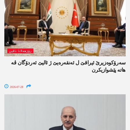
رۆژھەلاتا ناڤین
سەرۆکوەزیرێ ئیراقێ ل ئەنقەرەیێ ژ ئالیێ ئەردۆگان ڤە
ھاتە پێشوازیکرن
2026-07-28