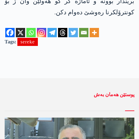
بریندار بوونه‌ و ئاماژه‌ كر كو هه‌ولێن وان ژ بۆ
كونترۆلكرنا ره‌وشێ ده‌وام دكن.
Tags:
sereke
پوستێن ھەمان بەش