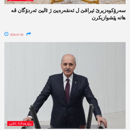
سەرۆکوەزیرێ ئیراقێ ل ئەنقەرەیێ ژ ئالیێ ئەردۆگان ڤە
ھاتە پێشوازیکرن
2026-07-28
رۆژھەلاتا ناڤین