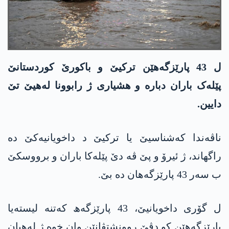
ل 43 پارێزگەھێن ترکیێ و باکورێ کوردستانێ
پێلەک باران دبارە و ھشیاری ژ رابوونا لەھیێ تێ
دایین.
ناڤەندا کەشناسیێ یا ترکیێ د داخویانیەکێ دە
راگھاند، ژ ئیرۆ و پێ ڤە دێ پێلەکا باران و برووسکێ
ب سەر 43 پارێزگەھان دە بێ.
ل گۆری داخویانیێ، 43 پارێزگەھ کەتنە لیستەیا
پارێزگەھێن کو دڤێ روونشتڤانێن وان خوە ژ لەھیان