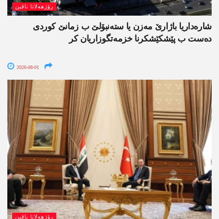
رۆژھەلاتا ناڤین
شارەداریا باژارێ مەزن یا ستەنبۆلێ ب زمانێ کوردی
دەست ب پێشکێشکرنا خزمەتگوزاریان کر
2026-08-01
رۆژھەلاتا ناڤین