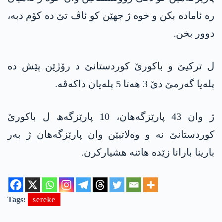
رە ئامادە بکن و خوە ژ جھێن کو ئاڤ تێ دە کۆم دبە،
دوور بخن.
ل ترکیێ و باکورێ کوردستانێ د رۆژێن پێش دە
پلەیا گەرمێ دێ 3 ھەتا 5 پلەیان داکەڤە.
ژ وان 43 پارێزگەھان، 10 پارێزگەھ ل باکورێ
کوردستانێ نە و وەلاتیێن وان پارێزگەھان ژ بەر
بارینا بارانا زێدە ھاتنە ھشیارکرن.
Tags:
sereke