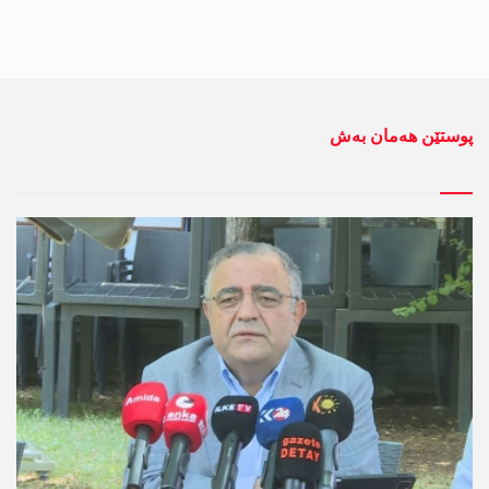
پوستێن ھەمان بەش