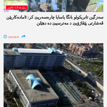
رۆژھەلاتا ناڤین
سەزگین تانریکولو بانگا یاسایا چارەسەریێ کر: ئامادەکاریێن
ڤەشارتی پێڤاژۆیێ د مەترسیێ دە دھێلن
2026-08-01