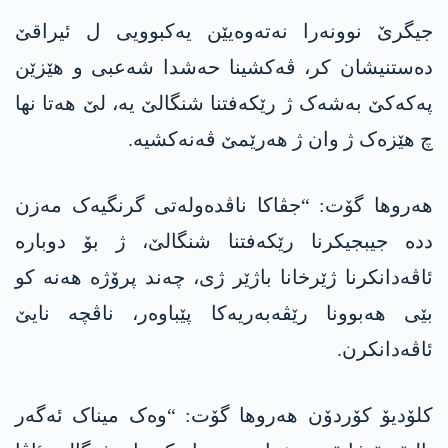
جیگرێ نوونەرا نەتەوەیێن یەکبوویی ل ئیراقێ
دەستنیشان کر، ڤەکشینا حەشدا شەعبی و ھێزێن
پەکەکێ بەشەک ژ رێکەفتنا شنگالێ یە، لێ ھەتا نھا
چ ھێزەک ژ وان ژ ھەرێمێ ڤەنەکشیە.
ھەروھا گۆت: “جڤاکا ناڤدەولەتی گرنگیەک مەزن
ددە جیبجیکرنا رێکەفتنا شنگالێ، ژ بۆ دوبارە
ئاڤەدانکرنا ژێرخانا باژێر ژی، چەند پرۆژە ھەنە کو
بێی ھەبوونا رێڤەبەریەکا پێباوەر، ناڤچە نایێ
ئاڤەدانکرن.
کلۆدیۆ کۆردۆن ھەروھا گۆت: “وەک میناک ئەگەر