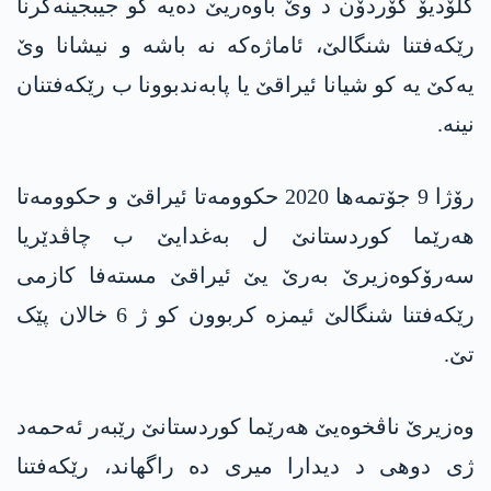
کلۆدیۆ کۆردۆن د وێ باوەریێ دەیە کو جیبجینەکرنا
رێکەفتنا شنگالێ، ئاماژەکە نە باشە و نیشانا وێ
یەکێ یە کو شیانا ئیراقێ یا پابەندبوونا ب رێکەفتنان
نینە.
رۆژا 9 جۆتمەھا 2020 حکوومەتا ئیراقێ و حکوومەتا
ھەرێما کوردستانێ ل بەغدایێ ب چاڤدێریا
سەرۆکوەزیرێ بەرێ یێ ئیراقێ مستەفا کازمی
رێکەفتنا شنگالێ ئیمزە کربوون کو ژ 6 خالان پێک
تێ.
وەزیرێ ناڤخوەیێ ھەرێما کوردستانێ رێبەر ئەحمەد
ژی دوھی د دیدارا میری دە راگھاند، رێکەفتنا