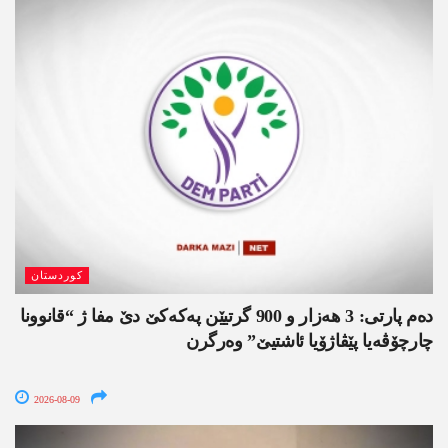
کوردستان
دەم پارتی: 3 ھەزار و 900 گرتیێن پەکەکێ دێ مفا ژ “قانوونا
چارچۆڤەیا پێڤاژۆیا ئاشتیێ” وەرگرن
2026-08-09