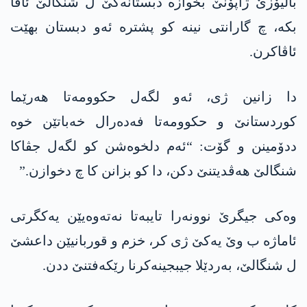
بالیۆزێ ژاپۆنێ بخوازە دبستانەکێ ل شنگالێ ئاڤا
بکە، چ گارانتی نینە کو پشترە ئەو دبستان بهێت
ئاڤاکرن.
دا زانین ژی، ئەو لگەل حکوومەتا ھەرێما
کوردستانێ و حکوومەتا فەدەرال خەباتێن خوە
ددۆمینن و گۆت: “ئەم دلخوەشن کو لگەل جڤاکا
شنگالێ ھەڤدیتنێ دکن، دا کو بزانن کا چ دخوازن.”
وەکی جیگرێ نوونەرا تایبەتا نەتەوەیێن یەکگرتی
ئاماژە ب وێ یەکێ ژی کر، خزم و قوربانیێن داعشێ
ل شنگالێ، بەردێلا جیبجینەکرنا رێکەفتنێ ددن.