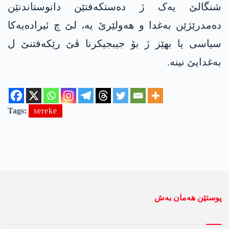
شنگالێ یەک ژ دەستکەفتێن دانوستاندنێن
دەمدرێژێن بەغدا و ھەولێرێ یە، لێ چ ئیرادەیەکا
سیاسی یا بھێز ژ بۆ جیبجیکرنا ڤێ رێکەفتنێ ل
بەغدایێ نینە.
Tags:
sereke
پوستێن ھەمان بەش