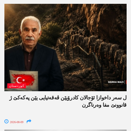
کوردستان
ل سەر داخوازا ئۆجالان کادرۆیێن ڤەقەتیایی یێن پەکەکێ ژ
قانوونێ مفا وەرناگرن
2026-08-09