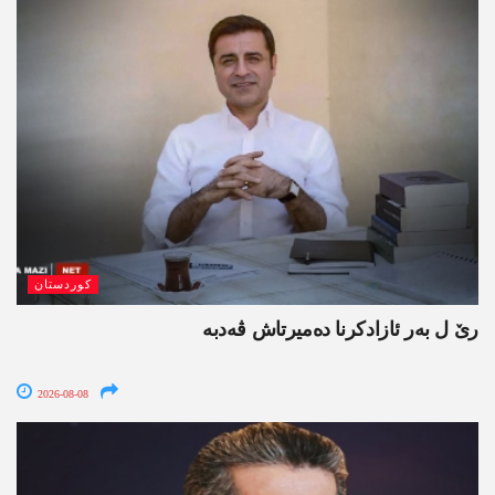
کوردستان
رێ ل بەر ئازادکرنا دەمیرتاش ڤەدبە
2026-08-08