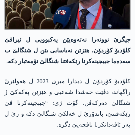
جیگرێ نوونەرا نەتەوەیێن یەکبوویی ل ئیراقێ
کلۆدیۆ کۆردۆن، ھێزێن نەیاسایی یێن ل شنگالێ ب
سەدەما جیبجینەکرنا رێکەفتنا شنگالێ تۆمەتبار دکە.
کلۆدیۆ کۆردۆن ل دیدارا میری 2023 ل ھەولێرێ
راگھاند، دڤێت حەشدا شەعبی و ھێزێن پەکەکێ ژ
شنگالێ دەرکەڤن. گۆت ژی: “جیبجینەکرنا ڤێ
رێکەفتنێ، باندۆرێ ل خەلکێ شنگالێ دکە و رێ ل
بەر ئاڤەدانکرنا ناڤچەیێ دگرە.