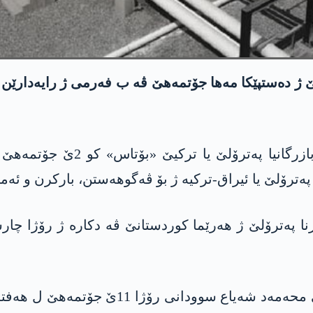
 ژ دەستپێکا مەها جۆتمەهێ ڤە ب فەرمی ژ رایەدارێن ئیر
راپۆر خوە دسپێرە نامەیەکە فەر
پەترۆلێ یا ئیراق-ترکیە ژ بۆ ڤەگوهەستن، بارکرن و ئەمبا