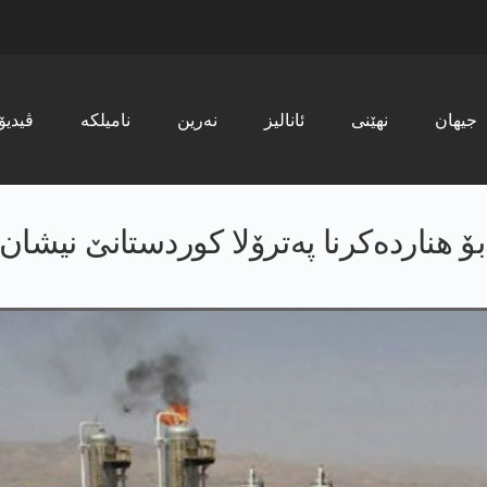
جیھان
نھێنی
ئانالیز
نەرین
نامیلکە
ڤیدیۆ
ۆ هناردەکرنا پەترۆلا کوردستانێ نیشان 