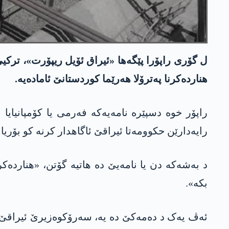
ل گۆری راپۆرا پێگەها «ئیراق ئۆیل ریپۆرت»، ترکیێ
هناردەکرنا پەترۆلا هەرێما کوردستانێ ئامادەیە.
رایەدارێن حکوومەتا ئیراقێ ئاگاهدار کرنە کو بۆریا 
بکە».