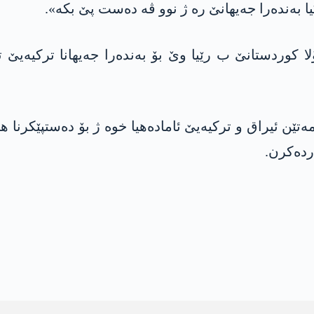
یا بەندەرا جەیهانێ رە ژ نوو ڤە دەست پێ بکە».
ن ئیراق و ترکیەیێ ئامادەهیا خوە ژ بۆ دەستپێکرنا هنا
اردەکرن.