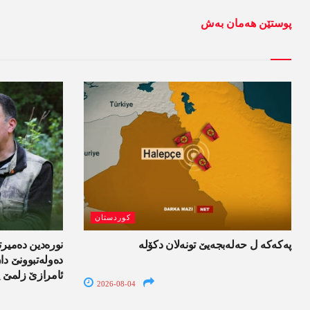
پوستێن ھەمان بەش
کوردستان
پەکەکە ل حەلەبجەیێ تونەلان دکۆلە
نورەدین دەمیرت
دەولەتبوونێ د
ئامرازێ زلمێ ی
2026-08-04