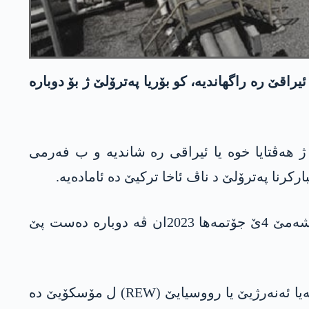
اقێ رە راگهاندیە، کو بۆریا پەترۆلێ ژ بۆ دوبارە
می یا کۆمپانیایا بازرگانیا پەترۆلێ یا ترکیێ «بۆتاس» کو 2ێ جۆتمەهێ ژ هەڤتایا خوە یا ئیراقی رە شاندیە و ب فەرمی
رکرنا پەترۆلێ د ناڤ ئاخا ترکیێ دە ئامادەیە.
د بەشەکە دن یا نامەیێ دە هاتیە گۆتن، «هناردەکرنا پەترۆلێ ژ هەرێما کوردستانێ ڤە دکارە ژ رۆژا چارشەمێ 4ێ جۆتمەها 2023ان ڤە دوبارە دەست پێ
ئەڤ یەک د دەمەکێ دە یە، سەرۆکوەزیرێ ئیراقێ محەمەد شه‌یاع سوودانی رۆژا 11ێ جۆتمەهێ ل هەفتەیا ئەنەرژیێ یا رووسیایێ (REW) ل مۆسکۆیێ دە