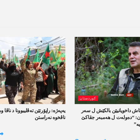
کوردستان
اش داخویانیێن بالکێش ل سەر
یەپەژە: راپۆرتێن تەڤلیبوونا د ناڤا و
ان: “دەولەت ل ھەمبەر جڤاکێ
ناڤخوە نەراستن
ە”