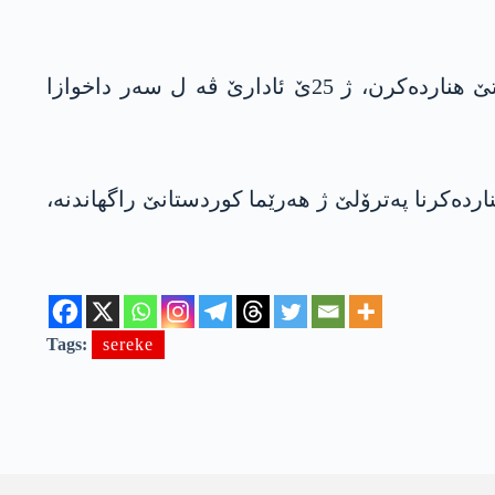
خەتا بۆریا د ناڤبەرا ئیراق و ترکیەیێ دە کو پەترۆلا کوردستانێ ب رێیا وێ بۆ بەندەرا جەیهانا ترکیەیێ تێ هناردەکرن، ژ 25ێ ئادارێ ڤە ل سەر داخوازا
ردەکرنا پەترۆلێ ژ هەرێما کوردستانێ راگهاندنە،
Tags:
sereke