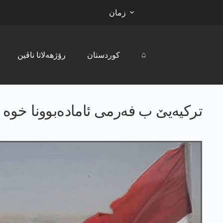
زمان
⌂
کوردستان
رۆژھەلاتا ناڤین
ترکیەیێ ب فەرمی ئامادەبوونا خوە ب