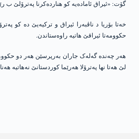
گۆت: «ئیراق ئامادەیە کو هناردەکرنا پەترۆلێ ب رێ
حکوومەتا ئیراقێ هاتیە راوەستاندن.
هەر چەندە گەلەک جاران بەرپرسێن هەر دو حکوومەتێ
لێ هەتا نها پەترۆلا هەرێما کوردستانێ نەهاتیە هەن