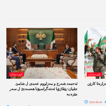
کوردستان
کوردستان
ەزارەتا کارێن
ئەحمەد شەرع و مەزلووم عەبدی ل شامێ
جڤیان: پێڤاژۆیا ئەنتەگراسیۆنا ھەسەدێ ل سەر
مێزە یە
2026-08-04