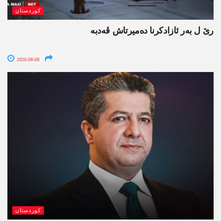
کوردستان
رێ ل بەر ئازادکرنا دەمیرتاش ڤەدبە
2026-08-08
کوردستان