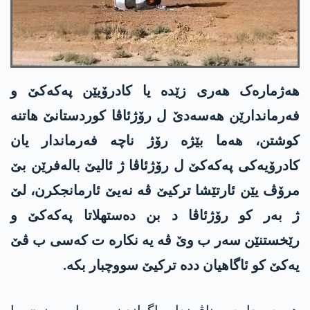
هەژمارەک هەری زێدە یا کادرۆیێن پەکەکێ و
فەرماندارێن هەسەدێ ل رۆژئاڤا کوردستانێ هاتنە
کوشتن، هەما بێژە رۆژ ناچە فەرماندار یان
کادرۆیەکی پەکەکێ ل رۆژئاڤا ژ ئالیێ بالەفرێن بێ
مرۆڤ یێن ئارتێشا ترکیێ ڤە نەیێ ئارمانجکرن، لێ
ژ بەر کو رۆژئاڤا د بن دەستهلاتا پەکەکێ و
رێخستنێن سەر ب وێ ڤە یە نکارە ت کەسی ب ڤێ
یەکێ کو ئاگاهیان ددە ترکیێ سووچبار بکە.