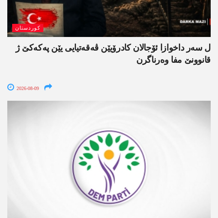
کوردستان
ل سەر داخوازا ئۆجالان کادرۆیێن ڤەقەتیایی یێن پەکەکێ ژ
قانوونێ مفا وەرناگرن
2026-08-09