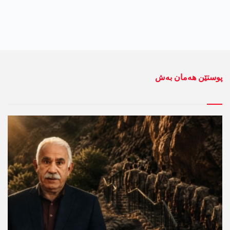
پوستێن ھەمان بەش