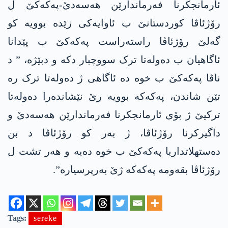
ئارمانجکرنا فەرماندارێن هەسەدێ-پەکەکێ ل
رۆژئاڤا کوردستانێ ب ئاوایەکی زێدە بوویە کو
گەلێ رۆژئاڤا راستەراست پەکەکێ ب پێدانا
ئاگاهیان ب دەولەتا ترک سووچبار دکە و دبێژە، ” د
ناڤا پەکەکێ ب خوە دە ئاگاهی ژ دەولەتا ترک رە
تێن شاندن، پەکەکە بوویە رێ نێشاندەرا دەولەتا
ترکیێ ژ بۆی ئارمانجکرنا فەرماندارێن هەسەدێ و
داگیرکرنا رۆژئاڤا، ژ بەر کو رۆژئاڤا د بن
دەستهلاتداریا پەکەکێ ب خوە دەیە و هەر تشت ل
رۆژئاڤا بقەومە پەکەکە ژێ بەرپرسیارە”.
Tags:
sereke