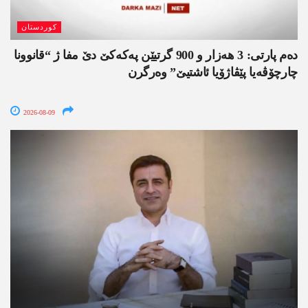
کوردستان
دەم پارتی: 3 ھەزار و 900 گرتیێن پەکەکێ دێ مفا ژ “قانوونا
چارچۆڤەیا پێڤاژۆیا ئاشتیێ” وەرگرن
2026-08-09