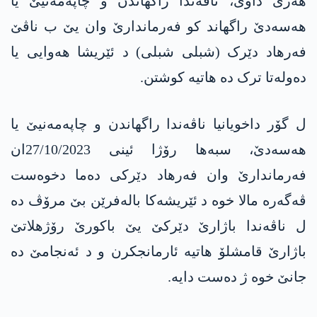
هەری داوی، ناڤەندا راگھاندن و چاپەمەنیێ یا
هەسەدێ راگھاند کو فەرماندارێ وان یێ ب ناڤێ
فەرھاد دێرک (شبلی شبلی) د ئێریشا ھەوایی یا
دەولەتا ترک دە هاتیە کوشتن.
ل گۆر داخویانیا ناڤەندا راگهاندن و چاپەمەنیێ یا
هەسەدێ، سبەها رۆژا ئینی 27/10/2023ان
فەرماندارێ وان فەرهاد دێرکی دەما دخوەست
ڤەگەرە مالا خوە د ئێریشەکا بالەفرێن بێ مرۆڤ دە
ل ناڤەندا باژارێ دێرکێ یێ باکورێ رۆژهلاتێ
باژارێ قامشلۆ هاتیە ئارمانجکرن و د ئەنجامێ دە
جانێ خوە ژ دەست دایە.