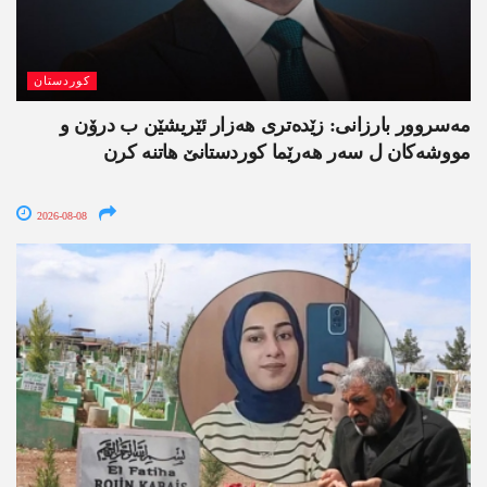
کوردستان
مەسروور بارزانی: زێدەتری ھەزار ئێریشێن ب درۆن و
مووشەکان ل سەر ھەرێما کوردستانێ ھاتنە کرن
2026-08-08