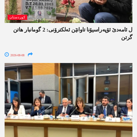
کوردستان
ل ئامەدێ ئۆپەراسیۆنا تاوانێن ئەلکترۆنی: 2 گومانبار ھاتن
گرتن
2026-08-08