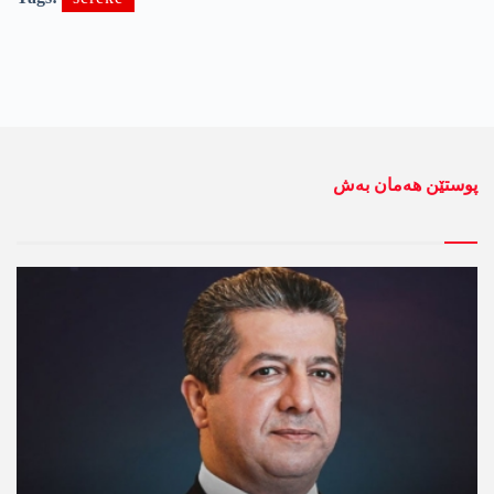
پوستێن ھەمان بەش