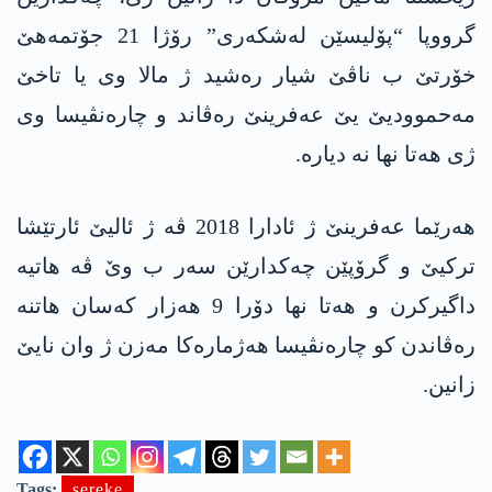
گرووپا “پۆلیسێن لەشکەری” رۆژا 21 جۆتمەھێ
خۆرتێ ب ناڤێ شیار رەشید ژ مالا وی یا تاخێ
مەحموودیێ یێ عەفرینێ رەڤاند و چارەنڤیسا وی
ژی ھەتا نھا نە دیارە.
ھەرێما عەفرینێ ژ ئادارا 2018 ڤە ژ ئالیێ ئارتێشا
ترکیێ و گرۆپێن چەکدارێن سەر ب وێ ڤە ھاتیە
داگیرکرن و ھەتا نھا دۆرا 9 ھەزار کەسان ھاتنە
رەڤاندن کو چارەنڤیسا ھەژمارەکا مەزن ژ وان نایێ
زانین.
Tags:
sereke