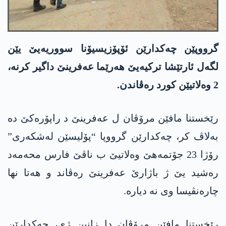
گرووپێن چەکدارێن ئۆپۆزیسیۆنا سووریەیێ یێن
لگەل ئارتێشا ترکیەیێ ھەرێما عەفرینێ داگیر کرنە،
2 وەلاتیێن کورد رەڤاندن.
رێخستنا مافێن مرۆڤان ل عەفرینێ د راپۆرەکێ دە
بەلاڤ کر، چەکدارێن گرووپا “پۆلیسێن لەشکەری”
رۆژا 23 جۆتمەھێ وەلاتیێ ب ناڤێ فارس محەمەد
رەشید یێ ژ باژارێ عەفرینێ رەڤاند و ھەتا نھا
چارەنڤیسا وی نە دیارە.
رێخستنا مافێن مرۆڤان دا زانین ژی، چەکدارێن