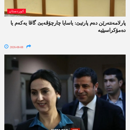
کوردستان
پارلامەنتەرێن دەم پارتیێ: یاسایا چارچۆڤەیێ گاڤا یەکەم یا
دەمۆکراسیێیە
2026-08-08