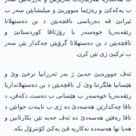
ب پەکەکێ و رەژێما سووریێ و میلیشایێن سەر ب
ئیرانێ ڤە دەرباسی ناڤچەیێن د بن دەستهلاتا
رێڤەبەریا خوەسەر یا رۆژئاڤا کوردستانێ و
ناڤچەیێن د بن دەستهلاتا گرۆپێن چەکدار یێن سەر
ب ترکیێ ژی تێن کرن.
ئەڤ جوورەیێ حەبێ ژ بەر ئەرزانیا نرخێ وێ و
هێسانیا هلگرتنا وێ، ل ناڤچەیێن د بن دەستهلاتداریا
رێڤەبەریا خوەسەر ب هێسانی ب دەست دکەڤن، د
ناڤا چەکدارێن هەسەدێ دە ژی ب تایبەت جوانێن د
ناڤا رەفێن هەسەدێ دە ئەڤ حەبە تێن بکارئانین و
هەیا نها هەسەدە نەکاریە ڤێ یەکێ کۆنترۆل بکە.