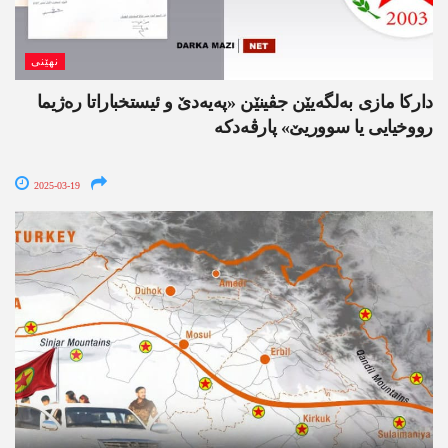
نھێنی
داركا مازی به‌لگه‌یێن جڤینێن «په‌یه‌دێ و ئیستخباراتا ره‌ژیما
رووخیایی یا سووریێ» پارڤه‌دكه
2025-03-19