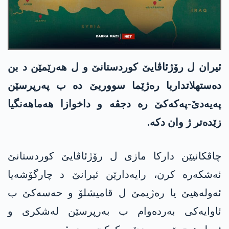
ئیران ل رۆژئاڤایێ کوردستانێ و ل هەرێمێن د بن
دەستهلاتداریا رەژێما سووریێ دە ب پەرپرسێن
پەیەدێ-پەکەکێ رە دجڤە و داخوازا هەماهەنگیا
زێدەتر ژ وان دکە.
چاڤکانیێن دارکا مازی ل رۆژئاڤایێ کوردستانێ
ئەشکەرە کرن، رایەدارێن ئیرانێ د چارگۆشەیا
ئەولەهیێ یا رەژیمێ ل قامیشلۆ و حەسەکێ ب
ئاوایەکی بەردەوام ب بەرپرسێن لەشکری و