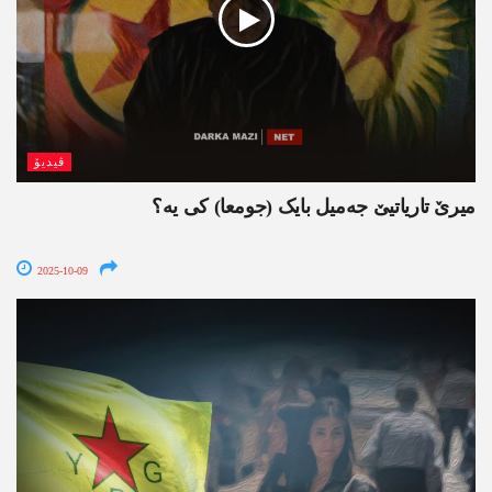
ڤیدیۆ
میرێ تاریاتیێ جەمیل بایک (جومعا) کی یە؟
2025-10-09