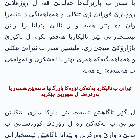
یا سەر ب پارێزگەها حەلەبێ ڤە، ل رۆژهلاتێ
رووبارێ فوراتێ ژی تێکلی و هەماهەنگی د نێڤبەرا
وان دە پێتر هەبە و ژ ئالیێ پێدانا زانیاریێن
ئیستخباراتی پێتر ئالیکاریا هەڤدو بکن، ل باکورێ
باژارۆکێ منبجێ ژی، ملیسێن سەر ب ئیرانێ تێکلی
و هەماهەنگیەکە هەری بهێز یا لەشکری و ئەولەهی
ب هەسەدێ رە هەیە.
ئیرانێ ب ئالیکاریا پەکەکێ تۆڕەکا بازرگانیا ماددەیێن هشبەر یا
بەرفرەهـ ل سووریێ چێکریە
ل گۆر ئاگاهیێن تایبەت یێن دارکا مازی، تێکلیێن
ئیرانێ ب پەکەکێ رە ل رۆژئاڤا کوردستانێ ب
تەنێ د وارێ وەرگرتن و پێدانا ئاگاهیێن ئیستخباراتی