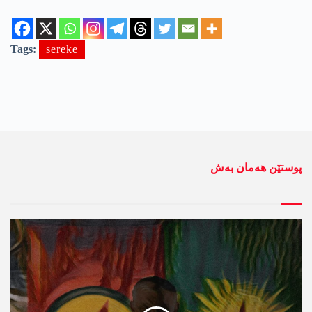
Tags:
sereke
پوستێن ھەمان بەش