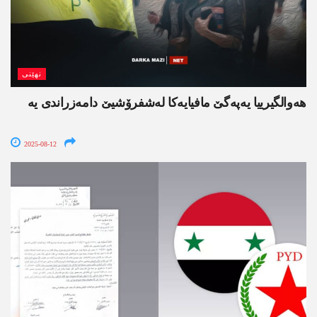
نھێنی
هه‌والگیرییا یه‌په‌گێ مافیایه‌كا له‌شفرۆشیێ دامه‌زراندی یه‌
2025-08-12