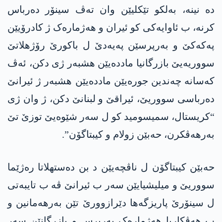
دە نینە، بەلکو تێکلیێن وان تەڤ سینۆر دەرباس
کرنە، ب ئاوایەکی کو ئیران و هەژمارەک ژ کادرۆیێن
پەکەکێ و بەرپرسێن پەیەدێ ل باکورێ رۆژهلاتێ
سووریەیێ بازرگانیا ماددەیێن هشبەر ژی دکن، ئەڤ
کەسانە چەندین جورەیێن ماددەیێن هشبەر ژ ئیرانێ
دەرباسی سووریێ، ئیراقێ و لبنانێ دکن، ژ وان ژی
“کریستال، سمیسومید کو ل سەر شێوەیێ توزێ تێ
بەرهەڤکرن، حەبێن زولام و کیبتاگۆن”.
حەبێن کیبتاگۆن ل ناڤچەیێن د بن دەستهلاتا رەژێما
سووریێ و میلیشیایێن سەر ب ئیرانێ ڤە ب تایبەتی
ل سینۆرێ پاریزگەها دێرازوورێ تێن بەرهەمانین و
ب هەڤکاریا هەژمارەک بەرپرس و بازرگانێن سەر