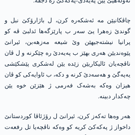
ئەولەهیێ یێن پەیەدێ-پەکەکێ رە دجڤە.
چاڤکانیێن مە ئەشکەرە کرن، ل باژارۆکێ نبل و
گوندێ زەهرا یێ سەر ب پارێزگەها ئدلبێ ڤە کو
پرانیا نیشتەجیهێن وێ شیعە مەزهەبن، ئیرانێ
پێوەندیێن هەری بهێز ب پەیەدێ رە چێکرنە و ل ڤان
ناڤچەیان ئالیکاریێن زێدە یێن لەشکری پێشکێشی
یەپەگێ و هەسەدێ کرنە و دکە، ب ئاوایەکی کو ڤان
هیزان وەکە بەشەک فەرمی ژ هێزێن خوە یێن
چەکدار دبینە.
هەر وەها تەکەز کرن، ئیرانێ ل رۆژئاڤا کوردستانێ
داخواز ژ پەکەکێ کریە کو وەکە ناڤچەیا تل رفعەت