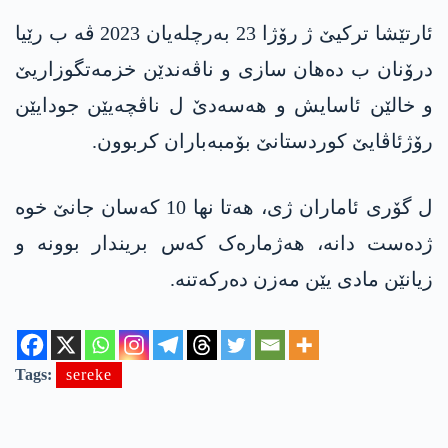
ئارتێشا ترکیێ ژ رۆژا 23 بەرچلەیان 2023 ڤە ب رێیا
درۆنان ب دەھان سازی و ناڤەندێن خزمەتگوزاریێ
و خالێن ئاسایش و ھەسەدێ ل ناڤچەیێن جودایێن
رۆژئاڤایێ کوردستانێ بۆمبەباران کربوون.
ل گۆری ئاماران ژی، ھەتا نھا 10 کەسان جانێ خوە
ژدەست دانە، ھەژمارەک کەس بریندار بوونە و
زیانێن مادی یێن مەزن دەرکەتنە.
Tags:
sereke