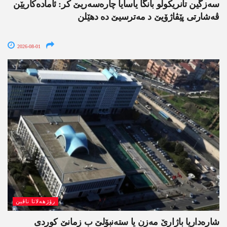
سەزگین تانریکولو بانگا یاسایا چارەسەریێ کر: ئامادەکاریێن
ڤەشارتی پێڤاژۆیێ د مەترسیێ دە دھێلن
2026-08-01
رۆژھەلاتا ناڤین
شارەداریا باژارێ مەزن یا ستەنبۆلێ ب زمانێ کوردی