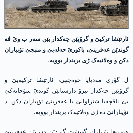
ئارتێشا ترکیێ و گرۆپێن چەکدار یێن سەر ب وێ ڤە
گوندێن عەفرینێ، باکورێ حەلەبێ و منبجێ تۆپباران
دکن و وەلاتیەک ژی بریندار بوویە.
ل گۆری مەدیایا خوەجھی، ئارتێشا ترکیەیێ و
گرۆپێن چەکدار ئیرۆ دارستانێن گوندێ سۆخانەکێ
یێ ناڤچەیا شێراوایێ یا عەفرینێ تۆپباران دکن. د
تۆپبارانێ دە ژی وەلاتیەک بریندار بوویە.
ھەروھا تۆپباران گھیشت گوندێن دن یێن عەفرینێ