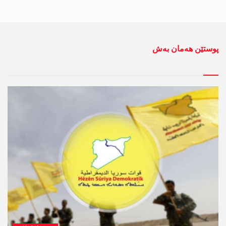
پوستێن ھەمان بەش