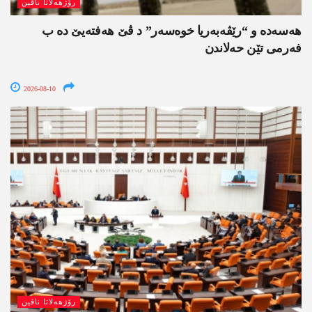
رۆژھەلاتا ناڤین
هەسەدە و “رێڤەبەریا خوەسەر” د ڤێ ھەفتەیێ دە ب
فەرمی تێن حەلاندن
2026-08-10
رۆژھەلاتا ناڤین