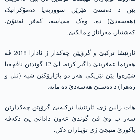
یێن د دەستێ ھێزێن سووریەیا دەمۆکراتیک
(ھەسەدێ) دە، وەک مەیاسە، کەفر ئەنتۆن،
کەشتیار، مەراناز و مالکیێ.
ئارتێشا ترکیێ و گرۆپێن چەکدار ژ ئادارا 2018 ڤە
ھەرێما عەفرینێ داگیر کرنە، لێ 12 گوندێن ناڤچەیا
شێرەوا یێن نێزیکی ھەر دو باژارۆکێن شیە (نبل و
زەھرا) د دەستێ ھەسەدێ دە مانە.
ھات زانین ژی، ئارتێشا ترکیەیێ گرۆپێن چەکدارێن
سەر ب وێ ڤێ گوندێ عەون داداتێ یێ دکەڤە
باکورێ منبجێ ژی تۆپباران دکن.