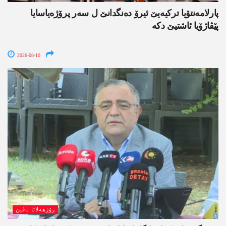
پارلامەنتۆیا ترکیەیێ ئیرۆ دەنگدانێ ل سەر پرۆژەیاسایا
پێڤاژۆیا ئاشتیێ دکە
2026-08-10
رۆژھەلاتا ناڤین