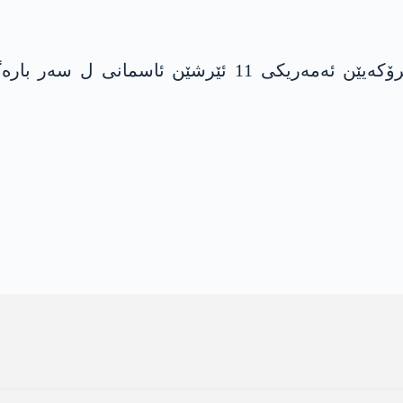
ل گۆری رەوانگەهێ، د بەرسڤا ڤان ئێریشان، فرۆکەیێن ئ