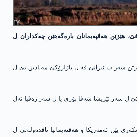
ێ، هێزێن هەڤپەیمانان بارەگەهێن چەکداران ل
ێزێن سەر ب ئیرانێ ڤە ل باژارۆکێ مەیادین یێ ل
کێ ل سەر ئێریشا شەڤا بۆری یا ل سەر زەڤیا ئەل
 ئێریشێن ل سەر بارەگەهێن لەشکەری یێن ئه‌مەریکا و هەڤپەیمانیا ناڤدەولەتی ل