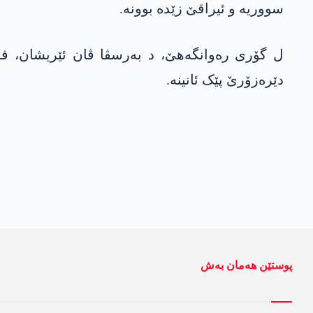
سووریە و ئیراقێ زێدە بوونە.
دێرەزۆرێ پێک ئانینە.
پوستێن ھەمان بەش