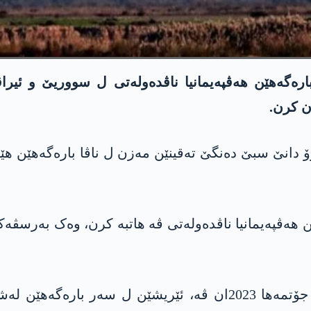
رەگەهێن هەڤپەیمانیا ناڤدەولەتی ل سووریێ و ئیراق
ن کرن.
ۆ دانێ سبێ دەنگێ تەقینێن مەزن ل ناڤا بارەگەهێن ه
ێن هەڤپەیمانیا ناڤدەولەتی ڤە هاتبە کرن، وەک بەرسڤە
ژ پشتی شەرێ د ناڤبەرا ئیسرائیل و حەماسێ د جۆتمەها 2023ان ڤە،