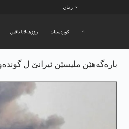
زمان
⌂
کوردستان
رۆژھەلاتا ناڤین
بارەگەهێن ملیسێن ئیرانێ ل گوندەو