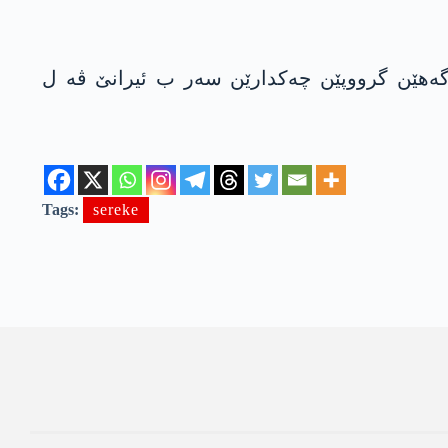
ه‌مەریکی 11 ئێرشێن ئاسمانی ل سەر بارەگەهێن گرووپێن چەکدارێن سەر ب ئیرانێ ڤە ل
Tags:
sereke