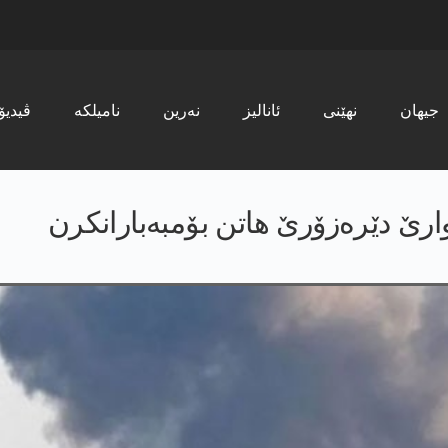
جیھان
نھێنی
ئانالیز
نەرین
نامیلکە
ڤیدیۆ
ارێ دێرەزۆرێ هاتن بۆمبەبارانکرن