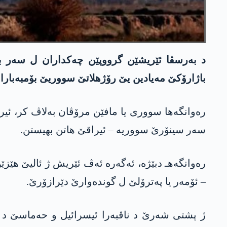
د بەرسڤا ئێریشێن گرووپێن چەکداران ل سەر با
باژارۆکێ مەیادین یێ رۆژهلاتێ سووریێ بۆمبەبارا
رەوانگەها سووری یا مافێن مرۆڤان بەلاڤ کر، ئیر
سەر سینۆرێ سووریە – ئیراقێ هاتن بهیستن.
رەوانگەهـ دبێژە، ئەگەرە ئەڤ ئێریش ژ ئالیێ هێز
– ئۆمەر یا پەترۆلێ ل گوندەوارێ دێرازۆرێ.