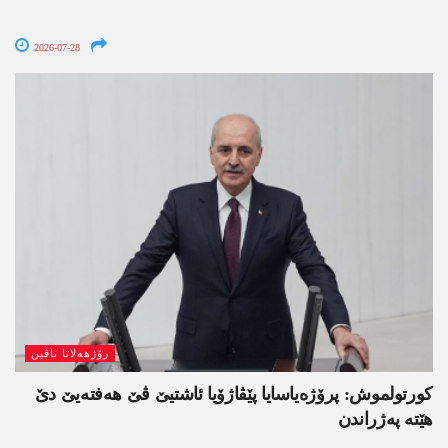
2026-07-28
رۆژھەلاتا ناڤین
کورتولموش: پرۆژەیاسایا پێڤاژۆیا ئاشتیێ ڤێ ھەفتەیێ دێ
هێتە پەژراندن