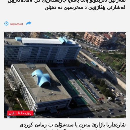
سەزگین تانریکولو بانگا یاسایا چارەسەریێ کر: ئامادەکاریێن
ڤەشارتی پێڤاژۆیێ د مەترسیێ دە دھێلن
2026-08-01
رۆژھەلاتا ناڤین
شارەداریا باژارێ مەزن یا ستەنبۆلێ ب زمانێ کوردی