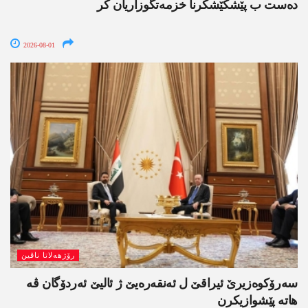
دەست ب پێشکێشکرنا خزمەتگوزاریان کر
2026-08-01
رۆژھەلاتا ناڤین
سەرۆکوەزیرێ ئیراقێ ل ئەنقەرەیێ ژ ئالیێ ئەردۆگان ڤە
ھاتە پێشوازیکرن