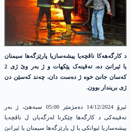
د کارگەھەکا ناڤچەیا پیشەسازیا پارێزگەھا سیمنان
یا ئیرانێ دە، تەقینەک پێکھات و ژ بەر وێ ژی 2
کەسان جانێ خوە ژ دەست دان، چەند کەسێن دن
ژی بریندار بوون.
ئیرۆ 14/12/2024 دەمژمێر 05:00 سبەھێ، ژ بەر
تەقینەکی د کارگەھا چێکرنا لەزگەیان ل ناڤچەیا
پیشەسازیا ئیوانکی یا ل پارێزگەھا سیمنان یا ئیرانێ