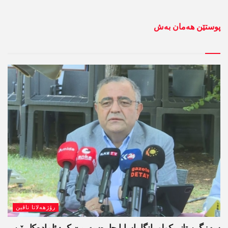
پوستێن ھەمان بەش
رۆژھەلاتا ناڤین