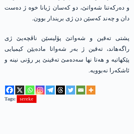
و دەرکەتنا شەواتێ، دو کەسان ژیانا خوە ژ دەست
دان و چەند کەسێن دن ژی بریندار بوون.
پشتی تەقین و شەواتێ پۆلیسێن ناڤچەیێ ژی
راگەھاند، تەقین ژ بەر شەواتا مادەیێن کیمیایی
پێکھاتیە و ھەتا نھا سەدەمێ تەقینێ پر رۆنی نینە و
ئاشکەرا نەبوویە.
Tags:
sereke