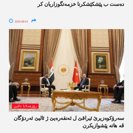
دەست ب پێشکێشکرنا خزمەتگوزاریان کر
2026-08-01
رۆژھەلاتا ناڤین
سەرۆکوەزیرێ ئیراقێ ل ئەنقەرەیێ ژ ئالیێ ئەردۆگان
ڤە ھاتە پێشوازیکرن