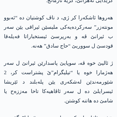
گرێدایی تەھرانێ، کریە ئارمانج.
ھەروھا ئاشکەرا کر ژی، د ناڤ کوشتیان دە “ئەبوو
مونتەزر” سەرکردەیەکی ملیسێن ئیراقی یێن سەر
ب ئیرانێ ڤە و بەرپرسێ ئیستخباراتا فەیلەقا
قودسێ ل سووریێ “حاج سادق” ھەنە.
ژ ئالیێ خوە ڤە، سوپایێ پاسدارێن ئیرانێ ل سەر
ھەژمارا خوە یا “تیلیگرام”ێ پشتراست کر، 2
شێورمەندێن لەشکەری یێن پلەبلند د ئێریشا
ئیسرایلێ دە ل سەر ئاڤاھیەکا تاخا مەززەح یا
شامێ دە ھاتنە کوشتن.