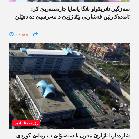
سەزگین تانریکولو بانگا یاسایا چارەسەریێ کر:
ئامادەکاریێن ڤەشارتی پێڤاژۆیێ د مەترسیێ دە دھێلن
2026-08-01
رۆژھەلاتا ناڤین
شارەداریا باژارێ مەزن یا ستەنبۆلێ ب زمانێ کوردی