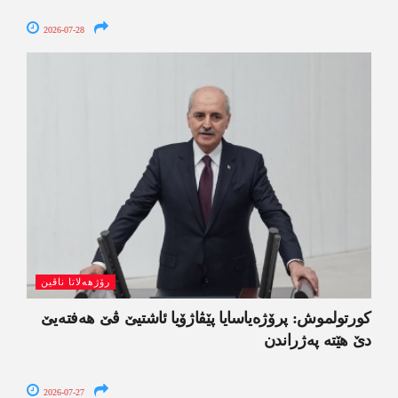
2026-07-28
رۆژھەلاتا ناڤین
کورتولموش: پرۆژەیاسایا پێڤاژۆیا ئاشتیێ ڤێ ھەفتەیێ
دێ هێتە پەژراندن
2026-07-27