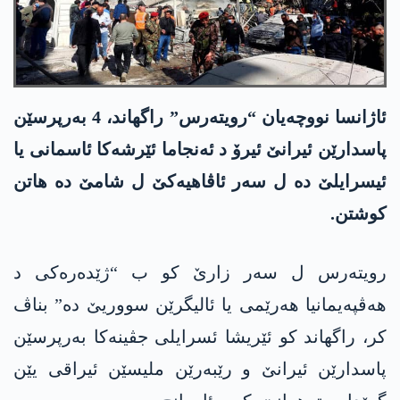
ئاژانسا نووچەیان “رویتەرس” راگھاند، 4 بەرپرسێن
پاسدارێن ئیرانێ ئیرۆ د ئەنجاما ئێرشەکا ئاسمانی یا
ئیسرایلێ دە ل سەر ئاڤاھیەکێ ل شامێ دە ھاتن
کوشتن.
رویتەرس ل سەر زارێ کو ب “ژێدەرەکی د
ھەڤپەیمانیا ھەرێمی یا ئالیگرێن سووریێ دە” بناڤ
کر، راگھاند کو ئێریشا ئسرایلی جڤینەکا بەرپرسێن
پاسدارێن ئیرانێ و رێبەرێن ملیسێن ئیراقی یێن