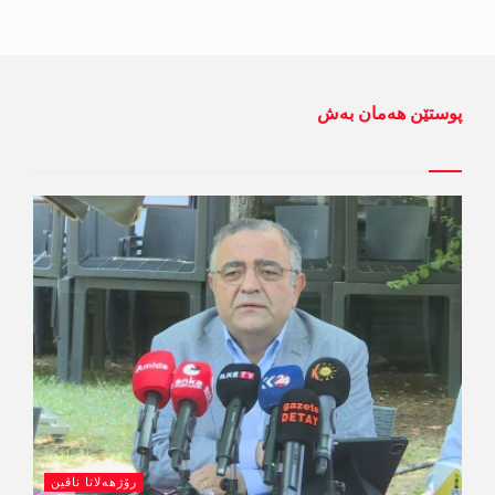
پوستێن ھەمان بەش
رۆژھەلاتا ناڤین