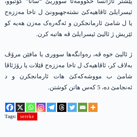
پێشتر ئاژانسا حکوومەتا سووریێ “سانا” گۆتبوو،
ئیسرایلێ ئاڤاھیەکێ نشتەجھبوونێ ل تاخا مەززەح
یا ل شامێ ئارمانجکرن و ئەگەرەک مەزن ھەیە کو
ئێریش ژ ئالیێ ئیسرایلێ ڤە ھاتبە کرن.
ژ ئالیێ خوە ڤە، رەوانگەھا سووری یا مافێن مرۆڤ
بەلاڤ کر، ئاڤاھیەک ل تاخا مەززەح ڤێلات یا رۆژئاڤا
شامێ ب مووشەکەکێ ھات ئارمانجکرن و د
ئەنجامێ دە، 5 کەس ھاتن کوشتن.
Tags:
sereke