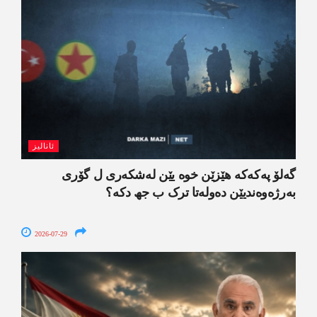
ئانالیز
گەلۆ پەکەکە ھێزێن خوە یێن لەشکەری ل گۆری
بەرژەوەندیێن دەولەتا ترک ب جھ دکە؟
2026-07-29