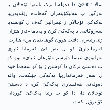
سالا 2002ێ دا دەولەتا ترک نامەیا ئۆجالان یا
لەزگین ب هەلیکۆپتەران گه‌هانده‌ رێڤەبەرییا
په‌كه‌كێ. ئۆجالان ژ ئیمرالیێ گەف ل کۆنسەیا
سەرۆکاتیێ یا په‌كه‌كێ كرن و پەیاما «ئەز هێژان
ژی رێبەرم، دڤێت هوون گوهـ بده‌ن من» هنارت.
فەرماندارێ کو ل به‌ر ڤێ فەرمانا ئاپۆی
نەرابووی عیسا دێرسم «ئۆرهان ئلبای» بوو كو
ب دەستێ ترکان دا کوشتن ژ بۆ كو سەهما خوە
ل سەر فەرماندارییا په‌كه‌كێ چێبکەت. واته‌
دەولەتێ هەڤسارێ په‌كه‌كێ کره‌ د دەستێ
ئۆجالان دا، دا کو ب رێیا په‌كه‌كێ کوردان
کۆنترۆل بکەت.