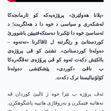
«پلانا هەولێرێ» پرۆژەیەکە کو ئارمانجەکا
لەشکەری و سیاسی د خوە دا د هه‌لگریت؛ د
ئەساسێ خوە دا تێکبرنا دەستکەفتییێن باشوورێ
کوردستانێ و رێگرتنه‌ ل ئاڤاکرنا «نەتەوه‌ –
دەولەتا کوردستانێ». تشتێ کو ڤی پرۆژەی
بالکێش دکەت ئەوە کو ڤی پرۆژەی تەڤگەرەکا
ب ناڤێ «کوردی» پێشکێشی ده‌وله‌تا
کۆلۆنیالیستا ترک دکەت.
ئەڤ پرۆژە ب تێرا خوە ژ ئالیێ کوردان ڤە
نەهاتیە فێمکرن و بەروڤاژی هاتییە پاشگوهکرن.