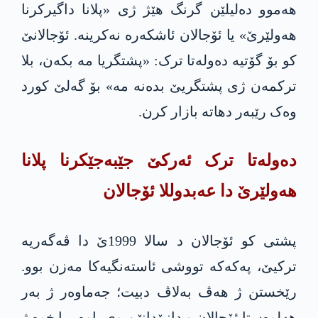
هەموو دەلیلێن گرنگ هێژ ژی «پلانا داگیرکرنا
هەولێرێ» یا ئۆجالان ئاشکەرە نەکرینە. ئۆجالانێ
کو بۆ گۆتیه‌ دەولەتا ترک: «پشتگریا مە بکه‌ن، بلا
ترکمه‌ن ژی پشتگریێ بده‌نه‌ مە» بۆ گەلێ کورد
وەک رێبەر دهاتە بازار کرن.
دەولەتا ترک ئەرکێ جێبه‌جێكرنا پلانا
هەولێرێ دا عه‌بدوللا ئۆجالان
پشتی کو ئۆجالان د سالا 1999ێ دا ڤه‌گه‌ریه‌
ترکیێ، په‌كه‌كە تووشی ئاستەنگیەکا مه‌زن بوو.
رێخستن ژ هەڤ بەلاڤ دبیت؛ جه‌ماوه‌ر ژ بەر
هەلوەستا ئۆجالان و دانپێدانێن وی باوەرییا خوە ژ