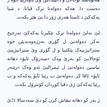
ده‌ست دا. هەکە دەولەتا ترک ڤیابا، د شیا
په‌كه‌كێ د ئاستا هەری ژۆر دا بێ هێز بکەت.
لێ بەلێ دەولەتا ترک تێکبرنا په‌كه‌كێ تەرجیح
نەکر. دەولەتێ ل گۆری بەرژەوەندیێن خوە
ستراتیژییەک پێكئینا و ل گۆری وێ ستراتیژییێ
ئۆجالانێ کو بەرێ وەک «سەرۆک ئاپۆ» دهاته‌
نیاسین دەولەتێ ل ئیمرالیێ ئەو وەک «رێبەر
ئاپۆ» ئاڤا کر. دەولەتێ ب رێیا ئاپۆ په‌كه‌كە و ب
رێیا په‌كه‌كێ ژی دڤیا کوردان کۆنترۆل بکەت.
ژ بەر کو دهاته‌ نیقاش کرن کو دێ سەدسالا 21ێ