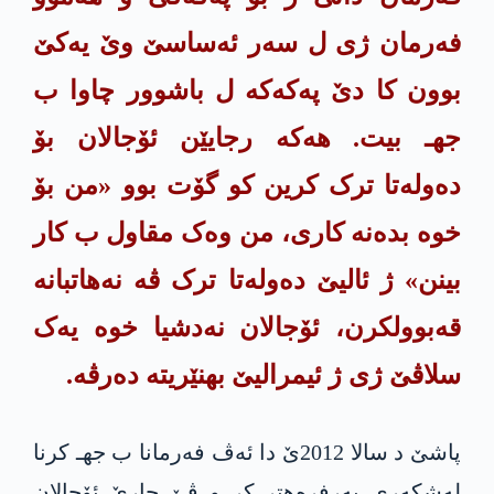
فەرمان ژی ل سەر ئەساسێ وێ یه‌كێ
بوون کا دێ په‌كه‌كە ل باشوور چاوا ب
جهـ بیت. هەکە رجایێن ئۆجالان بۆ
دەولەتا ترک کرین کو گۆت بوو «من بۆ
خوە بده‌نه‌ كاری، من وەک مقاول ب کار
بینن» ژ ئالیێ دەولەتا ترک ڤە نه‌هاتبانه‌
قەبوولکرن، ئۆجالان نه‌دشیا خوه‌ یەک
سلاڤێ ژی ژ ئیمرالیێ بهنێریته دەرڤە.
پاشێ د سالا 2012ێ دا ئەڤ فەرمانا ب جهـ کرنا
لەشکەری بەرفرەهتر کر و ڤێ جارێ ئۆجالان