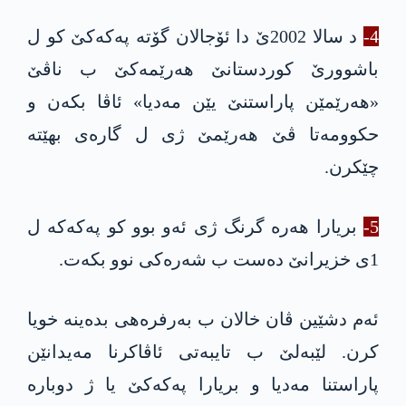
4-
د سالا 2002ێ دا ئۆجالان گۆته‌ په‌كه‌كێ کو ل
باشوورێ کوردستانێ هەرێمەکێ ب ناڤێ
«هەرێمێن پاراستنێ یێن مەدیا» ئاڤا بکه‌ن و
حکوومەتا ڤێ هەرێمێ ژی ل گاره‌ی بهێته‌
چێکرن.
5-
بریارا هەره‌ گرنگ ژی ئەو بوو کو په‌كه‌كه‌ ل
1ی خزیرانێ دەست ب شەرەکی نوو بکەت.
ئەم دشێین ڤان خالان ب بەرفرەهی بده‌ینه‌ خویا
کرن. لێبەلێ ب تایبەتی ئاڤاکرنا مه‌یدانێن
پاراستنا مەدیا و بریارا په‌كه‌كێ یا ژ دوباره‌