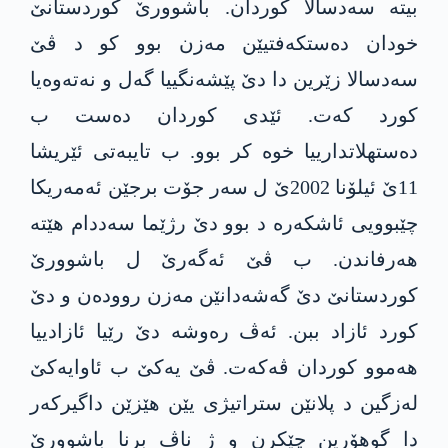
بیته‌ سەدسالا کوردان. باشوورێ کوردستانێ
خودان دەستکەفتیێن مەزن بوو کو د ڤێ
سەدسالا زێرین دا دێ پێشەنگییا گەل و نەتەوەیا
کورد كه‌ت. ئێدی کوردان دەست ب
دەستهلاتدارییا خوە کر بوو. ب تایبەتی ئێریشا
11ێ ئیلۆنا 2002ێ ل سەر جۆت برجێن ئەمەریکا
چێبوویی ئاشکەرە د بوو دێ رژێما سەددام هێته‌
هەرفاندن. ب ڤێ ئه‌گه‌رێ ل باشوورێ
کوردستانێ دێ گەشەدانێن مەزن رووده‌ن و دێ
کورد ئازاد ببن. ئەڤ رەوشه‌ دێ رێیا ئازادییا
هەموو کوردان ڤەکەت. ڤێ یەکێ ب ئاوایەکێ
لەزگین د پلانێن ستراتیژی یێن هێزێن داگیرکەر
دا گوهۆرین چێكرن و ژ ناڤ برنا باشوورێ