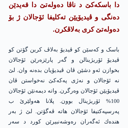
دا باسکەکێ د ناڤا دەولەتێ دا قەیدێن
دەنگی و ڤیدیۆیێن تەکلیفا ئۆجالان ژ بۆ
دەولەتێ کری به‌لاڤكرن.
باسک و کەسێن کو ڤیدیۆ بەلاڤ کرین گۆتن کو
ڤیدیۆ ئۆریژینالن و گەر پارێزەرێن ئۆجالان
بخوازن ئەو دشێن ڤان ڤیدیۆیان بده‌نه‌ وان. لێ
نە ئۆجالان و نه‌ژی په‌كه‌كێ نەخواستن ڤان
ڤیدیۆیێن ئۆجالان وەرگرن. واته‌ دیمەنێن ئۆجالان
100% ئۆریژینال بوون. پلانا هەولێرێ ب
پەرسپەکتیفا ئۆجالان هاتە ڤەگۆتن. لێ ژ بەر
هنده‌ك ئه‌گه‌ران رەوشەنبیرێن کورد د سه‌ر