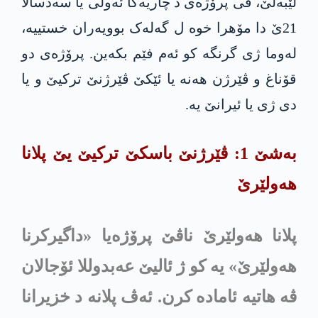
لێبەلێ، ڤی پرۆژەی د چاریەکا ئەولی یا سەدسالا
21ێ دا مۆهرا خوە ل گەلەک بوویەران خستییە،
له‌وما ژی گرنگە کو ئەم فێم بكه‌ین. پرۆژەی دو
قۆناغ و ڤێرژن هه‌نه‌ یا ئێكێ ڤێرژنێ تركیێ و یا
دی ژی یا ئیرانێ یه‌.
بەشێ 1: ڤێرژنێ باسکێ ترکیێ یێ پلانا
هەولێرێ
پلانا هەولێرێ ناڤێ پرۆژەیا «داگیرکرنا
هەولێرێ» یە کو ژ ئالیێ عه‌بدوللا ئۆجالان
ڤە هاتیە ئامادە کرن. ئەڤ پلانه‌ د خزیرانا