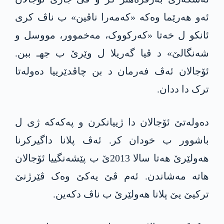
ئەو هەرێما وەکە «كه‌مه‌را ناڤین» ب ناڤ کری
ئانكو ل خەتا «کەرکووک، مەخموور، مووسل و
شەنگالێ» د ڤیا گەریلا ل وێرێ ب جهـ ببن.
ئۆجالان ئەڤ فەرمان د بن چاڤدێرییا دەولەتا
ترک دا ددان.
دەولەتێ ئۆجالان دا ژییانکرن و په‌كه‌كە ژی ل
باشوور ب خودان کر. ئەڤ‌ پلانا داگیرکرنا
هەولێرێ هەتا سالا 2013ێ ب پێشەنگییا ئۆجالان
هاتە مەشاندن. ئەم ڤێ یەکێ وەک ڤێرژنێ
ترکیێ یێ پلانا هەولێرێ ب ناڤ دکه‌ین.