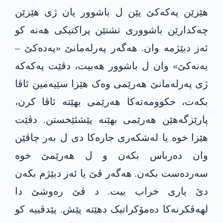
هێزێن په‌كه‌كێ یێن ل باشوور یان ژی هێزێن
چەکدارێن باشووری تشتێن پراكتیکی هەنە کو
ئەز دبێژمه‌ وان. هه‌گه‌ر په‌رله‌مانێ «په‌ده‌كێ –
یه‌نه‌كێ» وان ل باشوور هه‌بیت، دڤێت په‌كه‌كە
ژی په‌رله‌مانێ هەرێمی وەک هێزا سێیەمین ئاڤا
بکەت، حكوومه‌ته‌كا هەرێمی بهێته‌ ئاڤا کرن،
پارێزگەهێن هەرێمی بهێنه‌ پێشئێخستن. دڤێت
هێزا خوە یا لەشکەری جاره‌كا دی ل به‌ر چاڤێن
وان ده‌رباس بكه‌ن و ل هەرێمێ خوە
سەردەست بکه‌ن. هه‌گه‌ر ڤێ یا ئەز دبێژم بکه‌ن
دێ یاری خراب بیت. د ڤێ رەوشێ دا
لهەڤکرنەکا دەمۆکراتیک دهێته‌ پێش. پێدڤییە کو