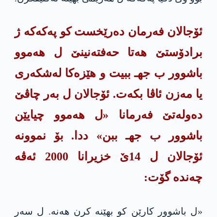
ئۆجالان فەرمان دەرێخست کو په‌كه‌كه‌ ژ
برادۆستێ هەتا حه‌فته‌نینێ ل هەموو
باشوور ب جهـ ببیت و هێزەکا لەشکەری
یا مەزن ئاڤا بکەت. ئۆجالان ل بەر چاڤێ
دەولەتێ فەرمانا «ل هەموو چیایێن
باشوور ب جهـ ببن» ددا. بۆ نموونه‌
ئۆجالان ل 14ێ خزیرانا 2000 ئه‌ڤه‌
چه‌نده‌ گۆت:
«ل باشوور کارێن کو بهێنه‌ کرن هەنە. ل سەر