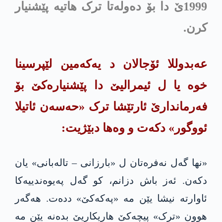
1999ێ دا بۆ دەولەتا ترک هاتیە پێشنیار
کرن.
عه‌بدوللا ئۆجالان د یەکەمین لێپرسینا
خوە یا ل ئیمرالیێ دا پێشنیارەکێ بۆ
فەرماندارێ ئارتێشا ترک «حه‌سه‌ن ئاتیلا
ئووگور» دکەت و وه‌ها دبێژیت:
«نها گه‌ل نه‌فره‌تان ل «بارزانی – تاله‌بانی» یان
دکه‌ن. ئەز باش دزانم، کو گەل په‌یوه‌ندییه‌كا
ئاوارتە نیشا یێن مە «په‌كه‌كێ» ددەت. هەگەر
هوون «ترک» پیچەکێ هاریكاریێ بده‌نه‌ یێن مە