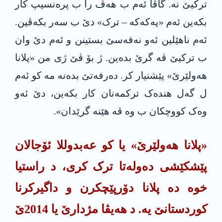
ترکیێ نە. گاڤا ئەم ب هەڤ را ب پرەنسیپ كار
بكه‌ین ئەم «په‌كه‌كه‌ – ترک» دێ ب سەر بکەڤین.
ئەم ناهێلین ئەو نەفەسێ بستینن و ئەم دێ وان
ب ترکیێ ڤە گرێ بده‌ین. ژ بۆ ڤێ ژی من «پلانا
هەولێرێ» پێشنیار کر. دەرفەتێ بده‌نه‌ مە کو ئەم
ل گه‌ل هندەک ترکمەنان كار بكه‌ین، دێ ئەو
وەک کووچکان ب وە ڤە هێنه‌ گرێدان».
«پلانا هەولێرێ» یا کو عه‌بدوللا ئۆجالان
پێشکێشی دەولەتا ترک کری، د راستیا
خوە دە پلانا دۆرپێچکرن و داگیرکرنا
کوردستانێ یە. د هەیڤا مژدارێ یا 2014ێ