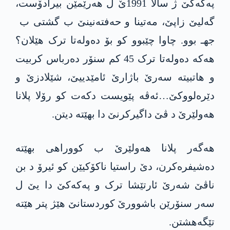
په‌كه‌كێ ژ سالا 1991ێ ل هەرێمێن بیرادۆست،
گەلیێ زاپێ، مەتینا و حه‌فته‌نینێ ب گشتی ب
جهـ بوو. چاوا چێبوو کو بۆ دەولەتا ترک هێلان؟
هەکە دەولەتا ترک 45 کم سنۆر دەرباس کربیت
و هاتبیته‌ سەرێ باژارێ ئامێدییێ، شێلادزێ و
دێرەلووکێ…ئه‌ڤه‌ پێویست دکەت کو رۆلا پلانا
هەولێرێ د ڤێ داگیرکرنێ دا بهێته‌ دیتن.
هه‌گه‌ر پلانا هەولێرێ ب کووراهی بهێته‌
دەشیفرەکرن، دێ راستیا ناکۆکیێن کو ئیرۆ د بن
ناڤێ شەرێ ئارتێشا ترک و په‌كه‌كێ دا یێ ل
سەر سنۆرێن باشوورێ کوردستانێ هێژ پتر هێته‌
تێگه‌هشتن.