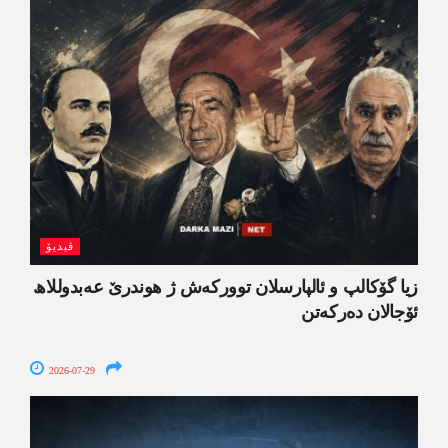
ڤیدیۆ
زیا گۆکالپ و ئالپارسلان توورکەش ژ ھوندرێ عەبدوللاھ
ئۆجالان دەرکەتن
2026-07-29