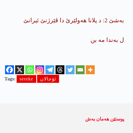
بەشێ 2: د پلانا هەولێرێ دا ڤێرژنێ ئیرانێ
ل به‌ندا مه‌ بن
ئۆجالان
sereke
Tags:
پوستێن ھەمان بەش