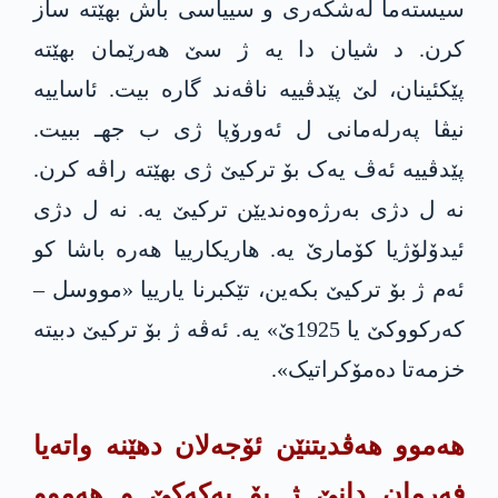
سیستەما لەشکەری و سییاسی باش بهێته‌ ساز
کرن. د شیان دا یه‌ ژ سێ هەرێمان بهێته‌
پێكئینان، لێ پێدڤییه‌ ناڤەند گارە بیت. ئاساییه‌
نیڤا په‌رله‌مانی ل ئەورۆپا ژی ب جهـ ببیت.
پێدڤییه‌ ئەڤ یەک بۆ ترکیێ ژی بهێته‌ راڤە کرن.
نە ل دژی بەرژەوەندیێن ترکیێ یە. نە ل دژی
ئیدۆلۆژیا کۆمارێ یە. هاریكارییا هەره‌ باشا کو
ئەم ژ بۆ ترکیێ بكه‌ین، تێکبرنا یارییا «مووسل –
کەرکووکێ یا 1925ێ» یه‌. ئەڤه‌ ژ بۆ ترکیێ دبیته‌
خزمەتا دەمۆکراتیک».
هەموو هەڤدیتنێن ئۆجەلان دهێنه‌ واتەیا
فەرمان دانێ ژ بۆ په‌كه‌كێ و هەموو