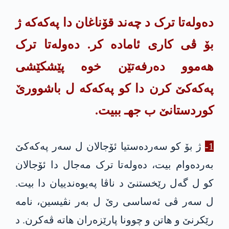
دەولەتا ترک د چەند قۆناغان دا په‌كه‌كە ژ
بۆ ڤی کاری ئامادە کر. دەولەتا ترک
هەموو دەرفەتێن خوە پێشکێشی
په‌كه‌كێ کرن دا كو په‌كه‌كه‌ ل باشوورێ
کوردستانێ ب جهـ ببیت.
1-
ژ بۆ كو سەردەستیا ئۆجالان ل سەر په‌كه‌كێ
به‌رده‌وام بیت، دەولەتا ترک مەجال دا ئۆجالان
کو ل گه‌ل رێخستنێ د ناڤا په‌یوه‌ندییان دا بیت.
ل سەر ڤی ئەساسی رێ ل به‌ر نڤیسین، نامە
رێکرنێ و هاتن و چوونا پارێزەران هاتە ڤەکرن. د