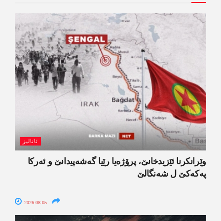
ئانالیز
وێرانکرنا ئێزیدخانێ، پرۆژەیا رێیا گەشەپیدانێ و ئەرکا
پەکەکێ ل شەنگالێ
2026-08-05