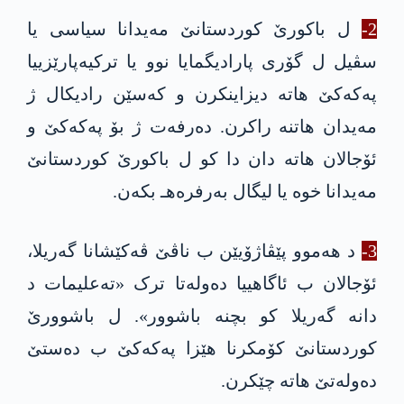
2-
ل باکورێ کوردستانێ مه‌یدانا سیاسی یا
سڤیل ل گۆری پارادیگمایا نوو یا ترکیەپارێزییا
په‌كه‌كێ هاتە دیزاینکرن و کەسێن رادیکال ژ
مه‌یدان هاتنه‌ راکرن. دەرفەت ژ بۆ په‌كه‌كێ و
ئۆجالان هاته‌ دان دا کو ل باکورێ کوردستانێ
مه‌یدانا خوه‌ یا لیگال بەرفرەهـ بکەن.
3-
د هەموو پێڤاژۆیێن ب ناڤێ ڤه‌كێشانا گەریلا،
ئۆجالان ب ئاگاهییا دەولەتا ترک «ته‌علیمات د
دانه‌ گەریلا کو بچنه‌ باشوور». ل باشوورێ
کوردستانێ کۆمکرنا هێزا په‌كه‌كێ ب دەستێ
دەولەتێ هاته‌ چێكرن.