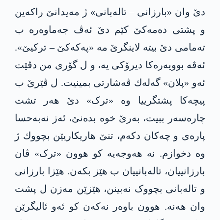
دێ وان «بارزانی – تاله‌بانی» ژ مه‌یدانێ راكه‌ین
و پشتی دەمەکێ كێم دێ ئەڤ جه‌ماوه‌ره‌ ب
تەمامی دێ بیته‌ لاینگرێ مە «په‌كه‌كێ – ترکیێ».
ئەڤه‌ بوویەرەکا دیرۆکی یە، و ل گۆری من دڤێت
ئەو «پلان» گه‌له‌ك ڤەشارتی بمینیت. ل ڤێرێ ب
پیچەکا پشتگرییا وە «ترک» دێ هەر تشت
چارەسەر ببیت، به‌رێ خوه‌ بده‌نێ، ئەز نەبەحسا
پاره‌ی و چەکان دکه‌م، تنێ هاریكاریێن بچووك ژ
وە دخوازم. نە هەوجەیە کو هوون «ترک» ڤان
بارزانییان، تالەبانییان ب هێز بکه‌ن. هێزا بارزانی
و تالەبانی بچووک نەبینن، هێزێن مەزن ل پشت
وان هەنە. هوون باوەر نەکه‌ن کو ئەو ئالیگرێن