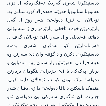
دەستپێکرنا شەرێ گەریلا، تەڤگەرەکه‌ ل دژی
هەبوونا ستاتوویا هەرێما فەدەرالا کوردستانێ یە.
ئۆجالان ب ئیزنا دەولەتێ هەر رۆژ ل گه‌ل
پارێزەرێن خوە د ئاخڤی، پارێزەر ژی ژ ستەنبۆلێ
دهاتنه‌ قەندیلێ و ل سەر ناڤێ ئۆجالان گەف ل
فەرماندارێن کو نه‌دڤیان شەری بده‌نه‌
دەستپێکرن، دكرن و د گۆتنه‌ وان دێ سەرێن وە
هێنه‌ فراندن. هەرێمێن پاراستنێ یێن مەدیایێ و
بریارا په‌كه‌كێ یا 1ێ خزیرانێ بێگومان بریارێن
دەولەتا ترک بوون كو ب ئۆجالان داینه‌ كرن.
هندەک باسکێن د ناڤا دەولەتێ دا ژی دڤیان شەر
چێببیت، لێ ئه‌گه‌رێ سەرکی یێ دەولەتێ ئه‌و
بوو وێ دڤیا په‌كه‌كە ل هەرێمێ بهێته‌ ئەکتیڤکرن.