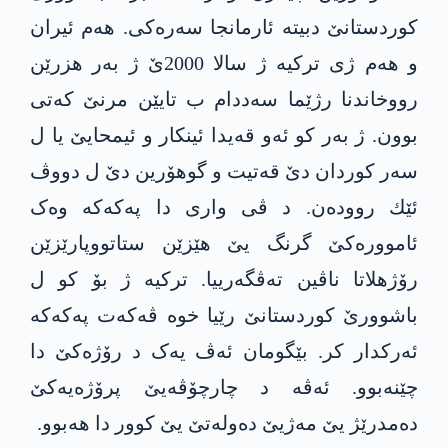
کوردستانێ دبیته‌ ئارمانجا سەرەکی. هەم ئیران
و هەم ژی ترکیە ژ سالا 2000ێ ژ به‌ر هزرێن
رووخاندنا رژێما سه‌ددام ب تایێن مرنێ کەتی
بوون. ژ بەر کو ئەو قه‌یدا ئینکار و ئیمحایێ یا ل
سەر کوردان دێ قه‌تیت و گوهۆرین دێ ل دووڤ
ئێك رووده‌ن. د ڤی واری دا په‌كه‌كه‌ وەک
ئاموورەکێ گرنگ یێ هێزێن ستاتووپارێزێن
رۆژهلاتا ناڤین تەڤگەرییا. ترکیە ژ بۆ كو ل
باشوورێ کوردستانێ رێیا خوە ڤەکەت په‌كه‌كە
ئەرکدار کر. بێگومان ئەڤ یەک د رۆژەکێ دا
چێنه‌بوو. ئەڤه‌ د چارچۆڤەیێ پرۆژەیەکێ
دەمدرێژ یێ مەژیێ دەولەتێ یێ کوور دا هەبوو.