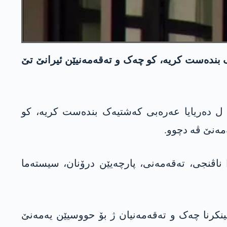
رۆژا 28 چلەیێ ل دەریایا عەرەبی کەشتیەک بندەست کریە، کو چەک و تەقەمەنیێن ئیرانێ تێ
یا ئامەریکایێ (سێنتکۆم) ئیرۆ (پێنجشەم، 25/2/2024) راگەھاند کو، رۆژا 28 چلەیێ ل دەریایا عەرەبی کەشتیەک بندەست کریە، کو
ناڤنجی، تەقەمەنی، پارچەیێن درۆنان، سیستەما
بینکرنا چەک و تەقەمەنیان ژ بۆ حووسیێن یەمەنێ