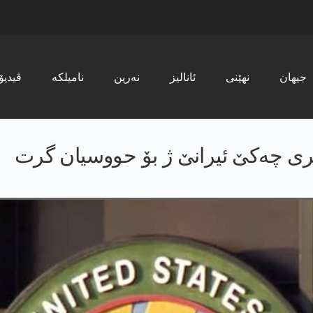
جیھان
نھێنی
ئانالیز
نەرین
نامیلکە
ڤیدیۆ
پری چەکێ ئیرانێ ژ بۆ حووسیان گرت