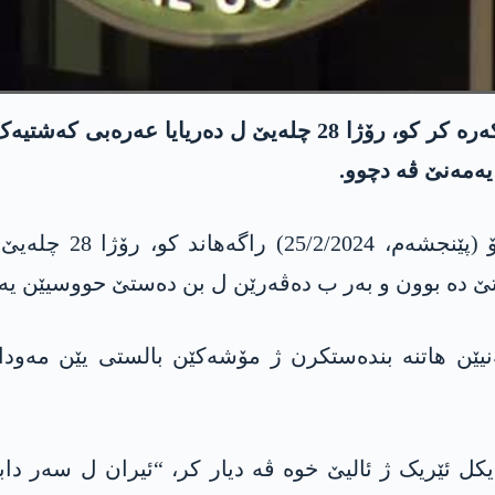
فەرماندەیا ناڤەندی یا ئامەریکایێ (سێنتکۆم) ئەشکەرە کر کو، 
ەمەنێ ڤە دچوو.
فەرماندەیا ناڤەندی 
نیێن ھاتنە بندەستکرن ژ مۆشەکێن بالستی یێن مەودا 
ایکل ئێریک ژ ئالیێ خوە ڤە دیار کر، “ئیران ل سەر دا