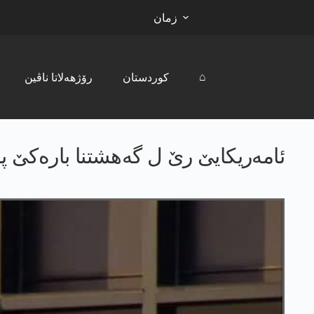
زمان
⌂
کوردستان
رۆژھەلاتا ناڤین
ئامەریکایێ رێ ل گەھشتنا بارەکێ 