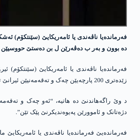
دە بوون و بەر ب دەڤەرێن ل بن دەستێ حووسیێن ی
زێدەتری 200 پارچەیێن چەک و تەقەمەنیێن ئیرانێ تێ دە بوون و بەر ب دەڤەرێن ل بن دەستێ حووسیێن یەمەنێ ڤە دچوو.
د وێ راگەھاندنێ دە ھاتیە، “ئەو چەک و تەقەمە
دژەتانک و ئاموورێن پەیوەندیکرنێ پێک تێن”.
فەرماندەیێ فەرماندەیا ناڤەندی یا ئامەریکایێ م