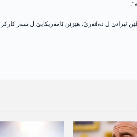
”.
زاڤێن ئیرانێ ل دەڤەرێ، ھێزێن ئامەریکایێ ل سەر کارکرن