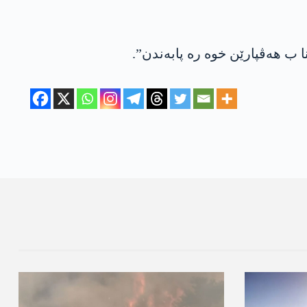
ا ب ھەڤپارێن خوە رە پابەندن”.