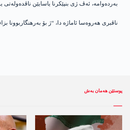
بەردەوامە، ئەڤ ژی بنپێکرنا یاسایێن ناڤدەولەتی یە
ناڤبری ھەروەسا ئاماژە دا، “ژ بۆ بەرھنگاربوونا ب
پوستێن ھەمان بەش