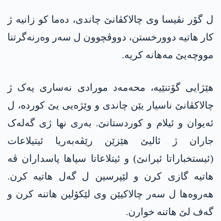
ل گۆر نڤیسا وی چالاکڤانێ چاندی، دەما کو زانیە ژ
کار ھاتیە دوورخستن، دووڤچوون ل سەر وەرنەگرتنا
مووچەیێ مەھانە کریە.
ھێژایی گۆتنێیە، محەمەد مورادی نەساری یەک ژ
چالاکڤانێ ناسیار یێن چاندی و وێژەیی یێ کوردە، ل
ئەیوان و ئیلام و کوردستانێ. بەری نھا ژی گەلەک
جاران ژ ئالیێ ھێزێن رێڤەبەریا ئیتیلاعات
(ئیستخباراتا ئیرانێ) و ئیتلاعاتا سپاھا پاسداران ڤە
ھاتیە گازی کرن و لێپرسین ل گەل ھاتیە کرن.
ھەروەھا ل سەر چالاکیێن وی لێکۆلین ھاتنە کرن و
گەف لێ ھاتنە خوارن.