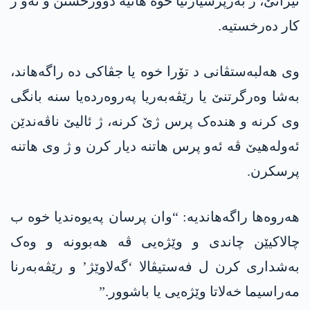
ئیرانێ، ژ بەرپرسیارتیا خوە ھاتیە دوورخستن و ئەو ژ
کار دەرخستیە.
وی ھەلبەستڤانی د تۆرا خوە یا جڤاکی دە راگەھاند،
بەشا وەرگرتنێ یا رێڤەبەریا پەروەردەیا سنە بانگی
وی کرنە و ھندەک پرس ژێ کرنە، ژ ئالیێ ناڤەندێن
ئەولەھیێ ڤە ئەو پرس ھاتنە دیار کرن و ژ وی ھاتنە
پرسکرن.
ھەروەھا راگەھاندیە: “وان پرسان پەیوەندیا خوە ب
چالاکیێن چاندی و وێژەیی ڤە ھەبوونە و وەک
بەشداری کرن ل فەستیڤالا ‘گەلاوێژ’ و رێڤەبەرنا
مەراسیما خەلاتا وێژەیی یا باشوور.”