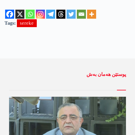
Tags:
sereke
پوستێن ھەمان بەش