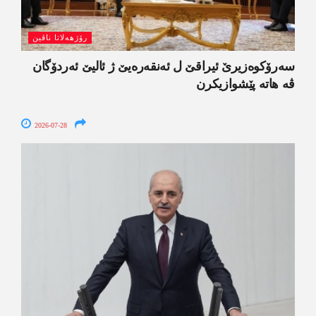
رۆژھەلاتا ناڤین
سەرۆکوەزیرێ ئیراقێ ل ئەنقەرەیێ ژ ئالیێ ئەردۆگان
ڤە ھاتە پێشوازیکرن
2026-07-28