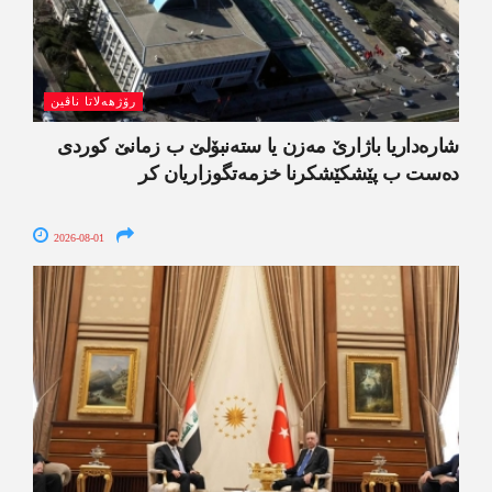
رۆژھەلاتا ناڤین
شارەداریا باژارێ مەزن یا ستەنبۆلێ ب زمانێ کوردی
دەست ب پێشکێشکرنا خزمەتگوزاریان کر
2026-08-01