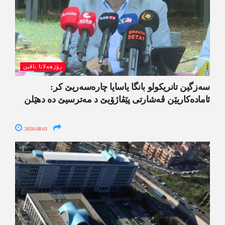
رۆژھەلاتا ناڤین
سەزگین تانریکولو بانگا یاسایا چارەسەریێ کر:
ئامادەکاریێن ڤەشارتی پێڤاژۆیێ د مەترسیێ دە دھێلن
2026-08-01