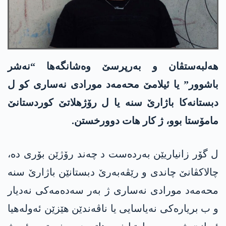
ھەلبەستڤان و بەرپرسێ وەشانگەھا “نەشر
باشوور” یا ئیلامێ محەمەد مورادی نەساری کو ل
دبستانەکا باژارێ سنە یا ل رۆژھلاتێ کوردستانێ
مامۆستا بوو، ژ کار ھات دوورخستن.
ل گۆر زانیاریێن بەردەست د چەند رۆژێن بۆری دە،
چالاکڤانێ چاندی و رێڤەبەرێ دبستانێن باژارێ سنە
محەمەد مورادی نەساری ژ بەر سەدەمەکی نەدیار
و ب بریارەکی نەیاسایی یا ناڤەندێن ھێزێن ئەولەھیا