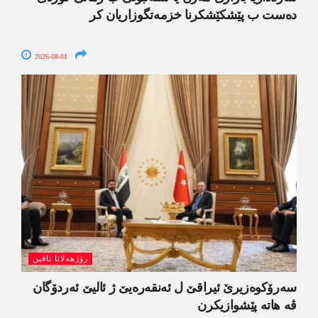
دەست ب پێشکێشکرنا خزمەتگوزاریان کر
2026-08-01
رۆژھەلاتا ناڤین
سەرۆکوەزیرێ ئیراقێ ل ئەنقەرەیێ ژ ئالیێ ئەردۆگان
ڤە ھاتە پێشوازیکرن