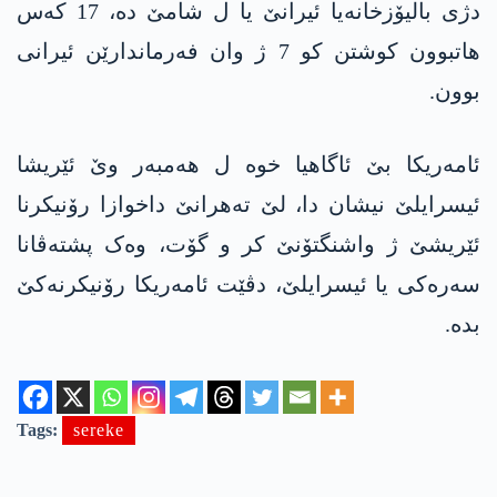
دژی بالیۆزخانەیا ئیرانێ یا ل شامێ دە، 17 کەس
ھاتبوون کوشتن کو 7 ژ وان فەرماندارێن ئیرانی
بوون.
ئامەریکا بێ ئاگاهیا خوە ل ھەمبەر وێ ئێریشا
ئیسرایلێ نیشان دا، لێ تەھرانێ داخوازا رۆنیکرنا
ئێریشێ ژ واشنگتۆنێ کر و گۆت، وەک پشتەڤانا
سەرەکی یا ئیسرایلێ، دڤێت ئامەریکا رۆنیکرنەکێ
بدە.
Tags:
sereke