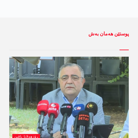
پوستێن ھەمان بەش
رۆژھەلاتا ناڤین