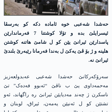
حەشدا شەعبی خوە ئامادە دکە کو بەرسڤا
ئیسرایلێ بدە و تۆلا کوشتنا 7 فەرماندارێن
پاسدارێن ئیرانێ یێن کو ل شامێ ھاتنە کوشتن
ھلینە و ژ بۆ ڤێ یەکێ ل بەندا فەرمانا رێبەرێ بلندێ
ئیرانێ نە.
سەرۆکەرکانێ حەشدا شەعبی عەبدولعەزیز
مەحمەداوی یێ ب ناڤێ “ئەبوو فەدەک” تێ
ناسکرن ژ چەند مەدیایێن ئیرانێ رە راگھاند، ئەو
تشتێن کو ل ئەنیێن یەمەن، ئیراق، لوبنان و