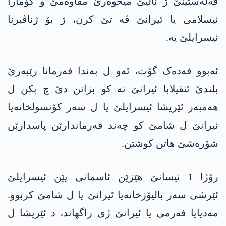
فەلەستینێ ژ ئالیێ میحوەرێ مقاوەمێ و کۆمارا
ئیسلامی یا ئیرانێ ڤە تێ کرن، ژ بۆ ژناڤبرنا
ئیسرایلێ یە.
ئەبوو فەدەک گۆت، ئەو ل بەندا فەرمانا رێبەرێ
بلندێ ئنقیلابا ئیرانێ نە کو بزانن دێ چ بکن ل
ھەمبەر ئێریشا ئیسرایلێ یا ل سەر کۆنسولخانەیا
ئیرانێ ل شامێ کو چەند فەرماندارێن پاسدارێن
شۆرەشێ ھاتن کوشتن.
رۆژا 1 نیسانێ ھێزێن ئاسمانی یێن ئیسرایلێ
ئێرشی سەر بالیۆزخانەیا ئیرانێ یا ل شامێ کربوو.
مەدیایا فەرمی یا ئیرانێ ژی راگھاند، د ئێریشا ل