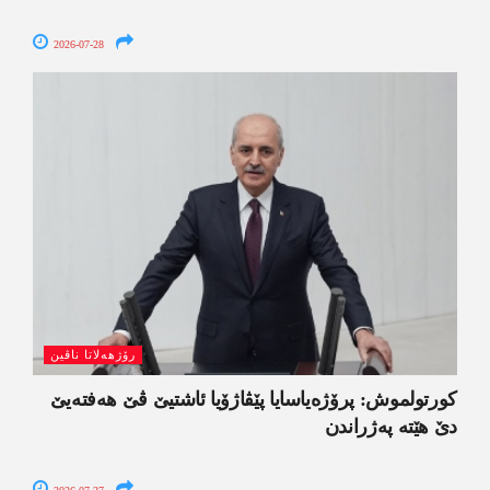
2026-07-28
رۆژھەلاتا ناڤین
کورتولموش: پرۆژەیاسایا پێڤاژۆیا ئاشتیێ ڤێ ھەفتەیێ
دێ هێتە پەژراندن