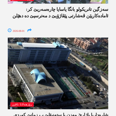
سەزگین تانریکولو بانگا یاسایا چارەسەریێ کر:
ئامادەکاریێن ڤەشارتی پێڤاژۆیێ د مەترسیێ دە دھێلن
2026-08-01
رۆژھەلاتا ناڤین
شارەداریا باژارێ مەزن یا ستەنبۆلێ ب زمانێ کوردی