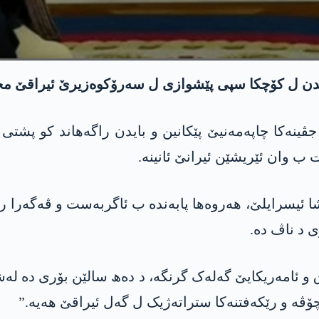
ینەکا چاپەمەنیێ پێکانین و بایدن راگەھاند کو پشتی
ب وان ئێریشێن ئیرانێ ئانینە.
یشا ئیسرایلێ، ھەروەھا پابەندە ب ئاگربەست و ڤەگەرا ر
ی د ناڤ دە.
ق و ئامەریکایێ گەلەک گرنگە، د دەھ سالێن بۆری دە ل
چۆڤە و رێکەفتنەکا ستراتەژیک ل گەل ئیراقێ ھەیە.”