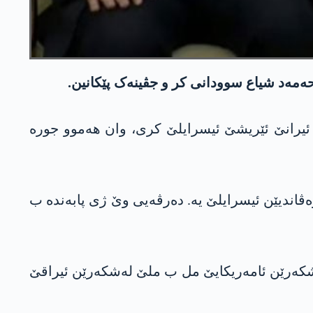
 ئیرانێ ئێریشێ ئیسرایلێ کری، وان ھەموو جورە
ەڤاندیێن ئیسرایلێ یە. دەرڤەیی وێ ژی پابەندە ب
ەشکەرێن ئامەریکایێ مل ب ملێ لەشکەرێن ئیراقێ