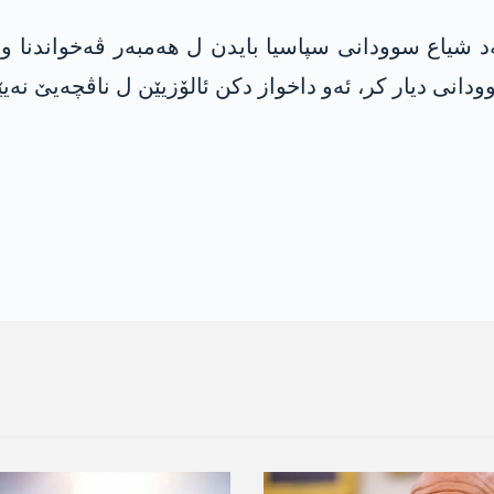
شیاع سوودانی سپاسیا بایدن ل ھەمبەر ڤەخواندنا وی ی
دانی دیار کر، ئەو داخواز دکن ئالۆزیێن ل ناڤچەیێ نەی