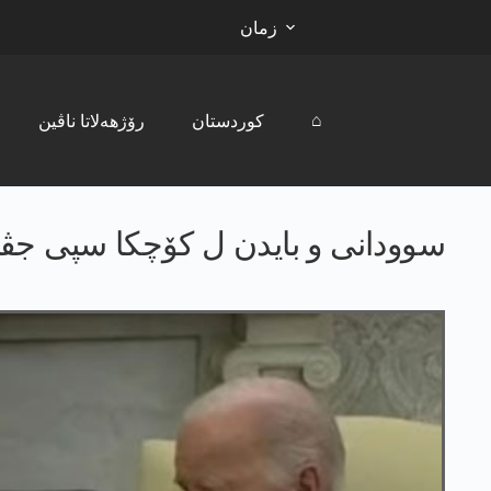
زمان
⌂
کوردستان
رۆژھەلاتا ناڤین
سوودانی و بایدن ل کۆچکا سپی جڤی