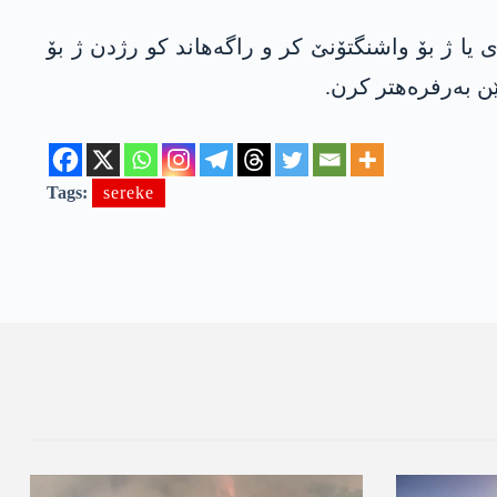
ا ژ بۆ واشنگتۆنێ کر و راگەھاند کو رژدن ژ بۆ
ێن بەرفرەھتر کرن.
Tags:
sereke