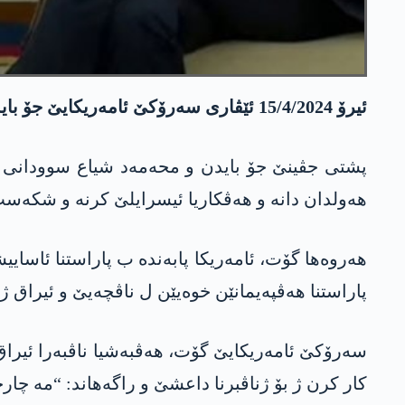
ئیرۆ 15/4/2024 ئێڤاری سەرۆکێ ئامەریکایێ جۆ بایدن ل کۆچکا سپی پێشوازی ل سەرۆکوەزیرێ ئیراقێ محەمەد شیاع سوودانی کر و جڤینەک پێکانین.
پشتی جڤینێ جۆ بایدن و محەمەد شیاع سوودانی جڤ
ھەولدان دانە و ھەڤکاریا ئیسرایلێ کرنە و شکەست 
ھەروەھا گۆت، ئامەریکا پابەندە ب پاراستنا ئاسای
پاراستنا ھەڤپەیمانێن خوەیێن ل ناڤچەیێ و ئیراق ژ
سەرۆکێ ئامەریکایێ گۆت، ھەڤبەشیا ناڤبەرا ئیرا
کار کرن ژ بۆ ژناڤبرنا داعشێ و راگەھاند: “مە چار