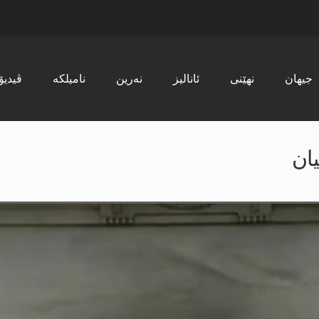
جیھان
نھێنی
ئانالیز
نەرین
نامیلکە
ڤیدیۆ
ان