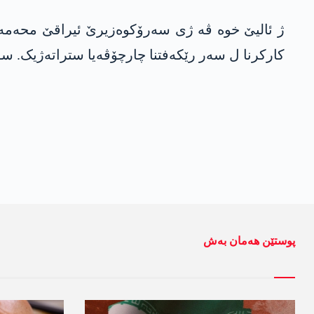
ژ ئالیێ خوە ڤە ژی سەرۆکوەزیرێ ئیراقێ محەمەد 
کارکرنا ل سەر رێکەفتنا چارچۆڤەیا ستراتەژیک. سوو
پوستێن ھەمان بەش