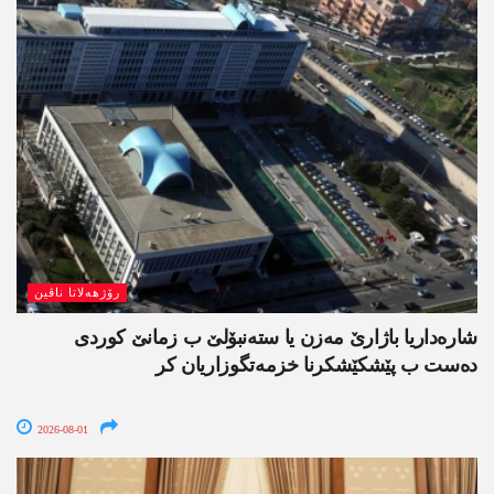
رۆژھەلاتا ناڤین
شارەداریا باژارێ مەزن یا ستەنبۆلێ ب زمانێ کوردی
دەست ب پێشکێشکرنا خزمەتگوزاریان کر
2026-08-01