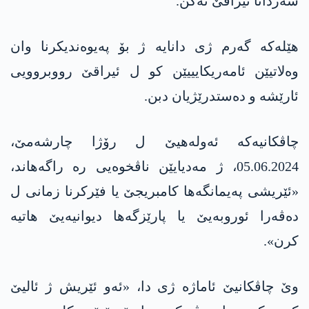
سەردانا ئیراقێ نەکن.
هێلەکە گەرم ژی دانایە ژ بۆ پەیوەندیکرنا وان
وەلاتیێن ئامەریکایییێن کو ل ئیراقێ رووبروویی
ئارێشە و دەستدرێژیان دبن.
چاڤکانیەکە ئەولەهیێ ل رۆژا چارشەمێ،
05.06.2024، ژ مەدیایێن ناڤخوەیی رە راگەهاند،
«ئێریشی پەیمانگەها کامبریجێ یا فێرکرنا زمانی ل
دەڤەرا ئوروبەیێ یا پارێزگەها دیوانیەیێ هاتیە
کرن».
وێ چاڤکانیێ ئاماژە ژی دا، «ئەو ئێریش ژ ئالیێ