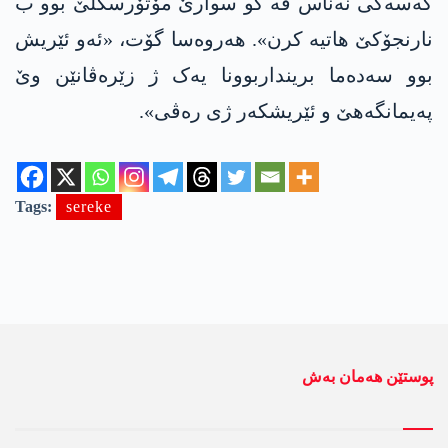
کەسەکی نەناس ڤە کو سوارێ مۆتۆرسکلێ بوو ب
نارنجۆکێ هاتیە کرن». هەروەسا گۆت، «ئەو ئێریش
بوو سەدەما برینداربوونا یەک ژ زێرەڤانێن وێ
پەیمانگەهێ و ئێریشکەر ژی رەڤی».
Tags:
sereke
پوستێن ھەمان بەش