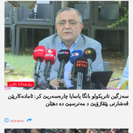
رۆژھەلاتا ناڤین
سەزگین تانریکولو بانگا یاسایا چارەسەریێ کر: ئامادەکاریێن
ڤەشارتی پێڤاژۆیێ د مەترسیێ دە دھێلن
2026-08-01