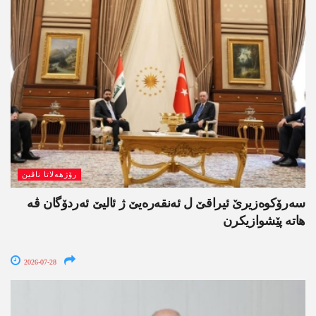
رۆژھەلاتا ناڤین
سەرۆکوەزیرێ ئیراقێ ل ئەنقەرەیێ ژ ئالیێ ئەردۆگان ڤە
ھاتە پێشوازیکرن
2026-07-28