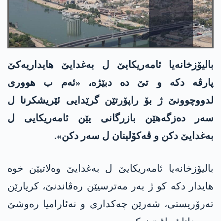
بالیۆزخانەیا ئامەریکایێ ل به‌غدایێ هایداریەکێ
پارڤە دکە و تێ دە دبێژە، «ئەم ب هووری
لدووچوونێ ژ بۆ راپۆرتێن گرێدایی ئێریشکرنا ل
سەر دەزگەهێن بازرگانی یێن ئامەریکایی ل
به‌غدایێ دکن و ڤەکۆلینان ل سەر دکن».
بالیۆزخانەیا ئامەریکایێ ل به‌غدایێ وەلاتیێن خوە
هایدار دکە کو ژ بەر مەترسیێن رەڤاندنێ، کریارێن
تەرۆریستی، شەرێن چەکداری و نەئارامیا رەوشێ