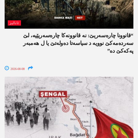
ئانالیز
“قانوونا چارەسەریێ: نە قانوونەکا چارەسەریێیە، لێ
سەردەمەکێ نوویە د سیاسەتا دەولەتێ یا ل ھەمبەر
پەکەکێ دە”
2026-08-08