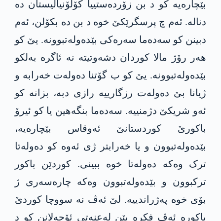
بێچارەیە کو د بن زۆردەستییا کۆلۆنیالیستان دە
دنالە. ئەم چ پرسگرێکێ خوە د بن دە بکۆلن، ئەم
دبینن کو سەدەما سەرەکی بێدەولەتبوونە. یێ کو
ھەر رۆژ مالا کوردان دشەوتیتە نە ئاگرە بەلکو
بێدەولەتبوونە. یێ کو ب گۆتنا دەولەت خەرابە و
ژیانا بێ دەولەت رزگارییە رازی دبە، بزانە کو
ئەو شریکێ دژمنییە. سەدەما بنگەھین یا کو ئیرۆ
باکورێ کوردستانێ ئەوقاس بێچارەیە،
بێدەولەتبوون و یا خەرابتر ژی ئەوە کو دەولەتا
ترک وەکە دەولەتا خوە ببینی. کوردێن باکور
ترکبوون و بێدەولەتبوون وەکە چارەسەری ژ
بۆی خوە پەژراندییە. لێ ئەڤ نە سووچا کوردێ
باکورە ئەڤ فکرە یێن لەعنەتی ئۆجەلانن کو د