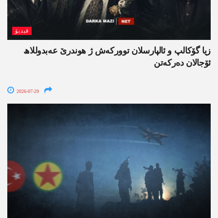
ڤیدیۆ
زیا گۆکالپ و ئالپارسلان توورکەش ژ ھوندرێ عەبدوللاھ
ئۆجالان دەرکەتن
2026-07-29