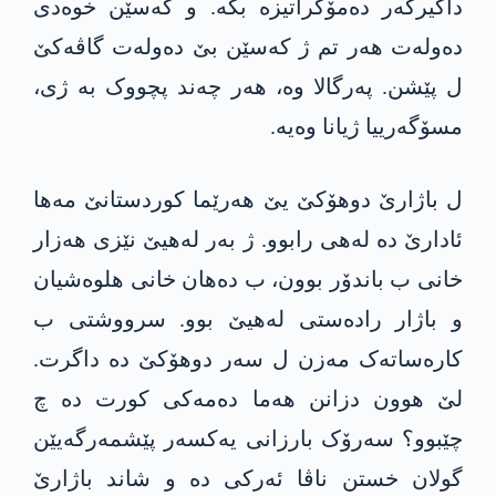
داگیرکەر دەمۆکراتیزە بکە. و کەسێن خوەدی
دەولەت ھەر تم ژ کەسێن بێ دەولەت گاڤەکێ
ل پێشن. پەرگالا وە، ھەر چەند پچووک بە ژی،
مسۆگەرییا ژیانا وەیە.
ل باژارێ دوھۆکێ یێ ھەرێما کوردستانێ مەھا
ئادارێ دە لەھی رابوو. ژ بەر لەھیێ نێزی ھەزار
خانی ب باندۆر بوون، ب دەھان خانی ھلوەشیان
و باژار رادەستی لەھیێ بوو. سرووشتی ب
کارەساتەک مەزن ل سەر دوھۆکێ دە داگرت.
لێ ھوون دزانن ھەما دەمەکی کورت دە چ
چێبوو؟ سەرۆک بارزانی یەکسەر پێشمەرگەیێن
گولان خستن ناڤا ئەرکی دە و شاند باژارێ