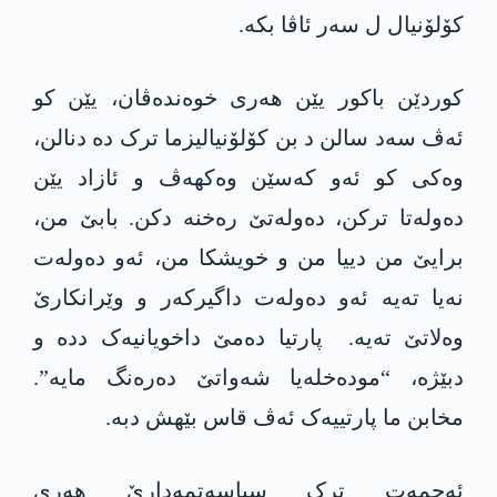
کۆلۆنیال ل سەر ئاڤا بکە.
کوردێن باکور یێن ھەری خوەندەڤان، یێن کو
ئەڤ سەد سالن د بن کۆلۆنیالیزما ترک دە دنالن،
وەکی کو ئەو کەسێن وەکھەڤ و ئازاد یێن
دەولەتا ترکن، دەولەتێ رەخنە دکن. بابێ من،
برایێ من دییا من و خویشکا من، ئەو دەولەت
نەیا تەیە ئەو دەولەت داگیرکەر و وێرانکارێ
وەلاتێ تەیە. پارتیا دەمێ داخویانیەک ددە و
دبێژە، “مودەخلەیا شەواتێ دەرەنگ مایە”.
مخابن ما پارتییەک ئەڤ قاس بێھش دبە.
ئەحمەت ترک سیاسەتمەدارێ ھەری