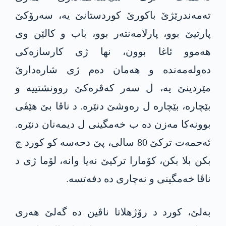
تەمەندرێژێ باکورێ کوردستانێ یە، سەرۆکێ
پارتیێ بوو، پارلامەنتەر بوو، باب و کالێن وی
ھەموو ئاغا بوون، نها ژی کارسازەکی
دەولەمەندە و ھەمان دەم ژی شارەدارێ
مێردینێ یە، ل سەر کەڤرەکێ روونشتییە و
بێچارە، بێچارە ل رەوشێ دنێرە. د ناڤا بێ هێڤی
بوونەکا مەزن دە ب خەمگینی ل دیمەنان دنێرە.
ئەحمەت ترکێ 80 سالی، پێ دحەسە کو کورد چ
بکن بلا بکن، کۆمارا ترکیێ نەیا وانە، لۆما ژی د
ناڤا خەمگینی و نەچاری دە دفەتسە.
بەلێ، کورد د رۆژھلاتا ناڤین دە گەلێ ھەری