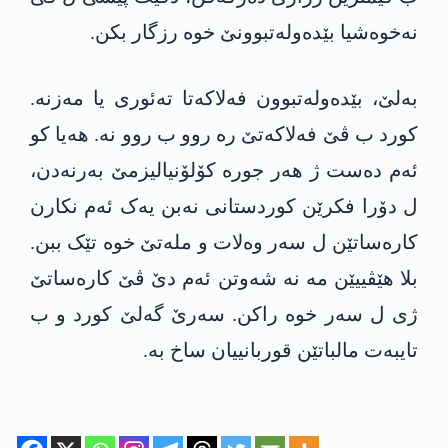
نەخوەشیا بێدەولەتبوونێ خوە رزگار بکن.
بەلێ، بێدەولەتبوون فەلاکەتا تەئوری یا مەزنە.
کورد ب ڤێ فەلاکەتێ رە روو ب روو نە. ھەیا کو
ئەم دەست ژ ھەر جورە کۆلۆنیالیزمێ بەرنەدن،
ل دۆرا فکرێن کوردستانی نەبن یەک ئەم نکارن
کارەساتێن ل سەر وەلات و ملەتێ خوە تێک ببن.
بلا ھێڤییێن مە نە شەوتن ئەم دێ ڤێ کارەساتێ
ژی ل سەر خوە راکن. سەرێ گەلێ کورد و ب
تایبەت مالباتێن قوربانییان ساخ بە.