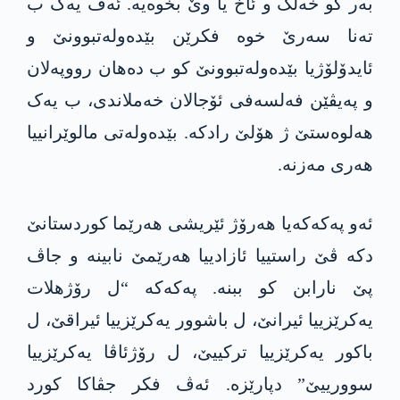
بەر کو خەلک و ئاخ یا وێ بخوەیە. ئەڤ یەک ب
تەنا سەرێ خوە فکرێن بێدەولەتبوونێ و
ئایدۆلۆژیا بێدەولەتبوونێ کو ب دەھان رووپەلان
و پەیڤێن فەلسەفی ئۆجالان خەملاندی، ب یەک
ھەلوەستێ ژ ھۆلێ رادکە. بێدەولەتی مالوێرانییا
ھەری مەزنە.
ئەو پەکەکەیا ھەرۆژ ئێریشی ھەرێما کوردستانێ
دکە ڤێ راستییا ئازادییا ھەرێمێ نابینە و جاڤ
پێ نارابن کو ببنە. پەکەکە “ل رۆژھلات
یەکرێزییا ئیرانێ، ل باشوور یەکرێزییا ئیراقێ، ل
باکور یەکرێزییا ترکییێ، ل رۆژئاڤا یەکرێزییا
سوورییێ” دپارێزە. ئەڤ فکر جڤاکا کورد