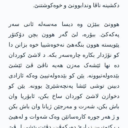
دکشینە ناڤا وندابوونێ و خوەکوشتنێ.
ھوونێ ببێژن وە دیسا مەسەلە ئانی سەر
پەکەکێ. ببۆرە، لێ گەر ھوون بچن دۆکتۆر
پێویستە ھوون بنگەھێ نەخوەشییا خوە بزانن دا
کو نۆژدار بکارە چارەسەر بکە. د لاشێ کوردان
دە نھا ئێشەک مەزن ھەیە ناڤێ ڤێ ئێشێ
بێدەولەتبوونە. یێن کو بێدەولەتییێ وەکە ئازادی
دبینن توشی ئێشا پەنچەشێرێ بوونە. یێن کو
دخوازن لاشێ کوردان ساخ بکن، ئابۆریا وان
باش بکن، شەرت و مەرجێن ژیانا وان باش بکن
و ژ ھەر جورە کارەساتێن وەک شەوات و لەھیێ
ب کێمترین زرارێ دەرکەڤن، دڤێت پێشی ل ڤێ