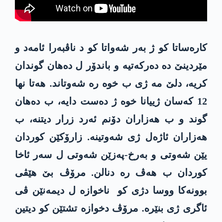
کارەساتا کو ژ بەر شەواتا کو د ناڤبەرا ئامەد و
مێردینێ دە دەرکەتیە و باندۆر ل دەھان گوندان
کریە، دلێ مە ژی ب خوە رە شەوتاند. ھەتا نھا
12 کەسان ژییانا خوە ژ دەست دایە، ب دەھان
گوند و ب ھەزاران دۆنم ئەرد زرار دیتنە، ب
ھەزاران ئاژەل ژی شەوتینە. زارۆکێن کوردان
یێن شەوتی و بەرخ-پەزێن شەوتی ل سەر ئاخا
کوردان ب ھەڤ رە دنالن. مرۆڤ بێ ھێڤی
بوونەکا ووسا دژی کو ناخوازە ل دیمەنێن ڤی
ئاگری ژی بنێرە. مرۆڤ دخوازە تشتێن کو دیتین