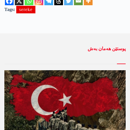
Tags:
sereke
پوستێن ھەمان بەش