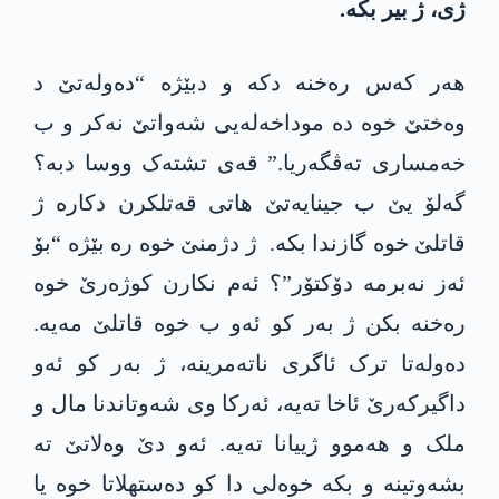
ژی، ژ بیر بکە.
ھەر کەس رەخنە دکە و دبێژە “دەولەتێ د
وەختێ خوە دە موداخەلەیی شەواتێ نەکر و ب
خەمساری تەڤگەریا.” قەی تشتەک ووسا دبە؟
گەلۆ یێ ب جینایەتێ ھاتی قەتلکرن دکارە ژ
قاتلێ خوە گازندا بکە. ژ دژمنێ خوە رە بێژە “بۆ
ئەز نەبرمە دۆکتۆر”؟ ئەم نکارن کوژەرێ خوە
رەخنە بکن ژ بەر کو ئەو ب خوە قاتلێ مەیە.
دەولەتا ترک ئاگری ناتەمرینە، ژ بەر کو ئەو
داگیرکەرێ ئاخا تەیە، ئەرکا وی شەوتاندنا مال و
ملک و ھەموو ژییانا تەیە. ئەو دێ وەلاتێ تە
بشەوتینە و بکە خوەلی دا کو دەستھلاتا خوە یا