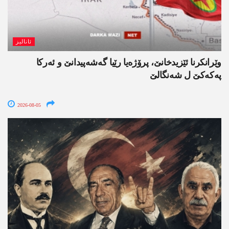
ئانالیز
وێرانکرنا ئێزیدخانێ، پرۆژەیا رێیا گەشەپیدانێ و ئەرکا
پەکەکێ ل شەنگالێ
2026-08-05