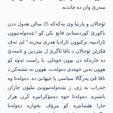
سەرێ وان دە چاندنە.
ئۆجالان و پارتیا وی پەکەکە 25 سالن ھەول ددن
باکورێ کوردستانێ قانع بکن کو “بێدەولەتبوون
ئازادییە، ترکبوون ئازادیا ھەری مەزنە.” لێ ئەڤ
فکرێن ئۆجالان د ناڤا ئاگرێ ل مێردین و ئامەدێ
دە جارەکە دن بوون خوەلی. یا راست ئەوە کو
ھوون نەبن خوەدی دەولەت، ھوون نە تشتەکن د
ناڤا ڤێ پەرگالا سیاسی یا جیھانێ دە. دەولەتا وە
خەراب بە ژی، ژ بێدەولەتبوونێ ملیۆن جاران
باشترە. دەولەتا خوە دەمۆکراتیزە کرن ھزار
جارا ھێسانترە کو مرۆڤ بخوازە دەولەتا