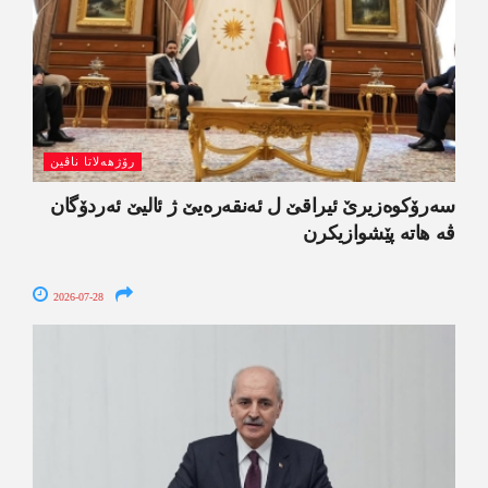
رۆژھەلاتا ناڤین
سەرۆکوەزیرێ ئیراقێ ل ئەنقەرەیێ ژ ئالیێ ئەردۆگان
ڤە ھاتە پێشوازیکرن
2026-07-28