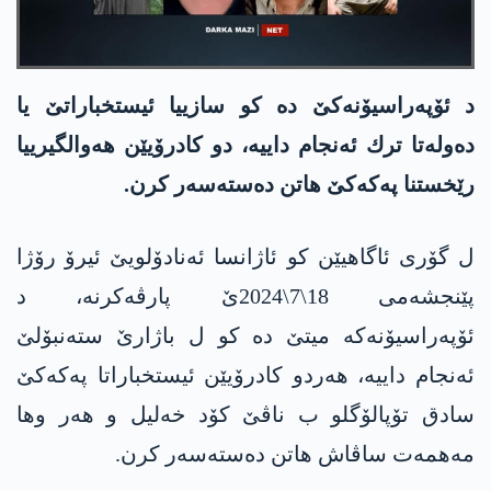
د ئۆپه‌راسیۆنه‌كێ ده‌ كو سازییا ئیستخباراتێ یا
ده‌وله‌تا ترك ئه‌نجام داییه‌، دو كادرۆیێن هه‌والگیرییا
رێخستنا په‌كه‌كێ هاتن ده‌سته‌سه‌ر كرن.
ل گۆری ئاگاهیێن كو ئاژانسا ئه‌نادۆلویێ ئیرۆ رۆژا
پێنجشه‌می 18\7\2024ێ پارڤه‌كرنه‌، د
ئۆپه‌راسیۆنه‌كه‌ میتێ ده‌ كو ل باژارێ سته‌نبۆلێ
ئه‌نجام داییه‌، هه‌ردو كادرۆیێن ئیستخباراتا په‌كه‌كێ
سادق تۆپالۆگلو ب ناڤێ كۆد خه‌لیل و هه‌ر وها
مه‌همه‌ت ساڤاش هاتن ده‌سته‌سه‌ر كرن.