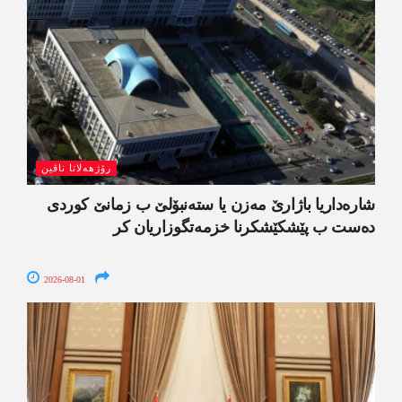
رۆژھەلاتا ناڤین
شارەداریا باژارێ مەزن یا ستەنبۆلێ ب زمانێ کوردی
دەست ب پێشکێشکرنا خزمەتگوزاریان کر
2026-08-01