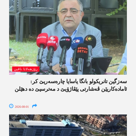
رۆژھەلاتا ناڤین
سەزگین تانریکولو بانگا یاسایا چارەسەریێ کر:
ئامادەکاریێن ڤەشارتی پێڤاژۆیێ د مەترسیێ دە دھێلن
2026-08-01