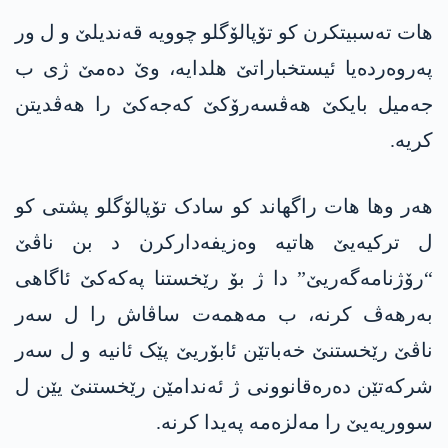
هات تەسبیتکرن کو تۆپالۆگلو چوویە قەندیلێ و ل ور
پەروەردەیا ئیستخباراتێ هلدایە، وێ دەمێ ژی ب
جەمیل بایکێ هه‌ڤسه‌رۆكێ كه‌جه‌كێ را هەڤدیتن
کریە.
هه‌ر وها هات راگهاند كو سادک تۆپالۆگلو پشتی کو
ل ترکیەیێ هاتیە وەزیفەدارکرن د بن ناڤێ
“رۆژنامەگەریێ” دا ژ بۆ رێخستنا په‌كه‌كێ ئاگاهی
بەرهەڤ کرنە، ب مەهمەت ساڤاش را ل سەر
ناڤێ رێخستنێ خەباتێن ئابۆریێ پێک ئانیە و ل سەر
شرکەتێن دەرەقانوونی ژ ئەندامێن رێخستنێ یێن ل
سووریەیێ را مەلزەمە پەیدا کرنە.