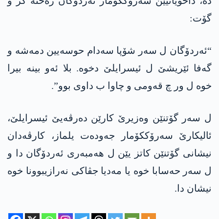
دە، داخویانیێن سەرۆککۆمار ئەردۆگان رەخنە کر و
گۆت:
“ئەردۆگان ل سەر شۆپا سەدام حوسەیین دمەشە و
گەفا ئێریشێ ل ئیسرایلێ دخوە. بلا ئەو بینە بیرا
خوە ل ور چ قەومی و چاوا ب داوی بوو”.
ل سەر گۆتنێن وەزیرێ کارێن دەرڤەیێ ئیسرایلێ،
ئالیکارێ سەرۆککۆمار جەودەت یلماز، کارڤەدان
نیشانی گۆتنێن کاتز یێن ل ھەمبەری ئەردۆگان دا و
ل سەر حەسابا خوە یا مەدیا جڤاکی نەرازیبوونا خوە
نیشان دا.