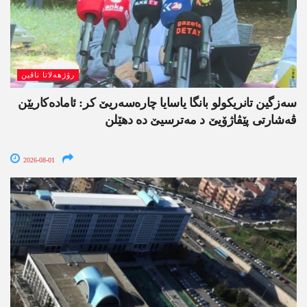
رۆژھەلاتا ناڤین
سەزگین تانریکولو بانگا یاسایا چارەسەریێ کر: ئامادەکاریێن
ڤەشارتی پێڤاژۆیێ د مەترسیێ دە دھێلن
2026-08-01