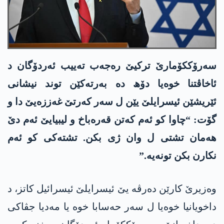
سەرۆککۆمارێ ترکیێ رەجەب تەییب ئەردۆگان د
ئاخاڤتنا خوەیا دۆھ دە بەرتەکێن توند نیشانی
ئێریشێن ئیسرایلێ یێن ل سەر کەرتێ غەززەیێ دا و
گۆت: “چاوا کو ئەم کەتن قەرەباخ و لیبیایێ ئەم دێ
ھەمان تشتی ل وان ژی بکن. تشتەکی کو ئەم
نکارن بکن تونەیە.”
وەزیرێ کارێن دەرڤە یێ ئیسرایلێ ئیسرائیل کاتز، د
داخویانیا خوەیا ل سەر حەسابا خوە یا مەدیا جڤاکی