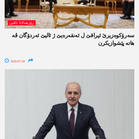
رۆژھەلاتا ناڤین
سەرۆکوەزیرێ ئیراقێ ل ئەنقەرەیێ ژ ئالیێ ئەردۆگان ڤە
ھاتە پێشوازیکرن
2026-07-28