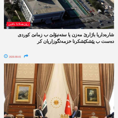
رۆژھەلاتا ناڤین
شارەداریا باژارێ مەزن یا ستەنبۆلێ ب زمانێ کوردی
دەست ب پێشکێشکرنا خزمەتگوزاریان کر
2026-08-01