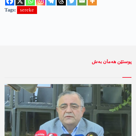
Tags:
sereke
پوستێن ھەمان بەش