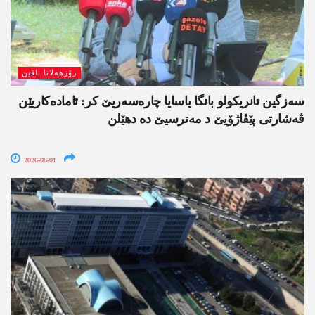
رۆژھەلاتا ناڤین
سەزگین تانریکولو بانگا یاسایا چارەسەریێ کر: ئامادەکاریێن
ڤەشارتی پێڤاژۆیێ د مەترسیێ دە دھێلن
2026-08-01