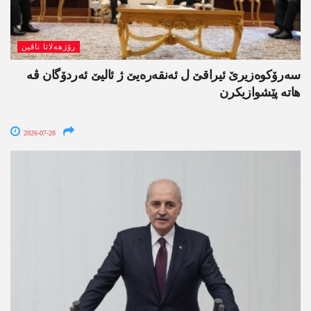
رۆژھەلاتا ناڤین
سەرۆکوەزیرێ ئیراقێ ل ئەنقەرەیێ ژ ئالیێ ئەردۆگان ڤە
ھاتە پێشوازیکرن
2026-07-28