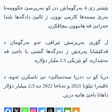
پێشتر ژی 4 بەرگومانێن دن کو بەرپرسێ حکوومەتا
بەرێ مستەفا کازمی بوون، ژ ئالیێ دادگەها بلندا
جەزایێ ڤە هاتبوون بنچاڤکرن.
ل گۆری بەرپرسێن ئیراقی، ئەو بەرگومان د
ڤەکێشانا پەرەیێن ژ دەزگەها گشتی یا باجێ ڤە
بەشدارە، کو نێزیکی 2.5 ملیار دۆلارە
دزیا کو ب «دزیا سەدسالێ» تێ ناسکرن ئەوە، د
ناڤبەرا ئیلۆنا 2021 و تەباخا 2022 دە 2،5 میلیار دۆلار
داهاتا باجێ هاتیە دزین.