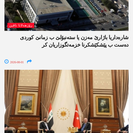
رۆژھەلاتا ناڤین
شارەداریا باژارێ مەزن یا ستەنبۆلێ ب زمانێ کوردی
دەست ب پێشکێشکرنا خزمەتگوزاریان کر
2026-08-01