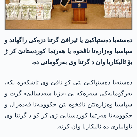
دەستەیا دەستپاکیێ یا ئیراقێ گرتنا دزەکی راگهاند و
سپاسیا وەزارەتا ناڤخوە یا هەرێما کوردستانێ کر ژ
بۆ ئالیکاریا وان د گرتنا وی بەرگومانی دە.
دەستەیا دەستپاکیێ بێی کو ناڤێ وی ئاشکەرە بکە،
بەرگومانەکی سەرەکە یێ «دزیا سەدسالێ» گرت و
سپاسیا وەزارەتێن ناڤخوە یێن حکوومەتا فەدەرال و
حکوومەتا هەرێما کوردستانێ ژی کر کو د گرتنا وی
تاوانباری دە ئالیکاریا وان کرنە.