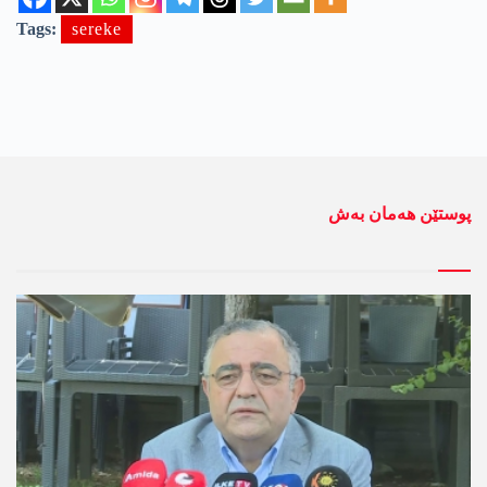
Tags:
sereke
پوستێن ھەمان بەش