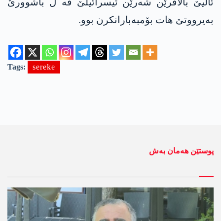
ئالیێ بالافرێن شەرێن ئیسرائیلێ ڤە ل باشوورێ
بەیرووتێ هات بۆمبەبارانکرن بوو.
Tags:
sereke
پوستێن ھەمان بەش