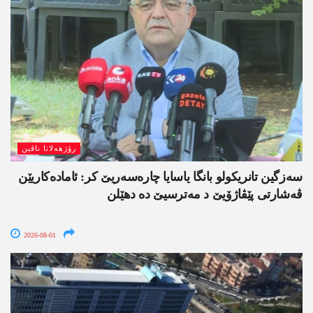
رۆژھەلاتا ناڤین
سەزگین تانریکولو بانگا یاسایا چارەسەریێ کر: ئامادەکاریێن
ڤەشارتی پێڤاژۆیێ د مەترسیێ دە دھێلن
2026-08-01