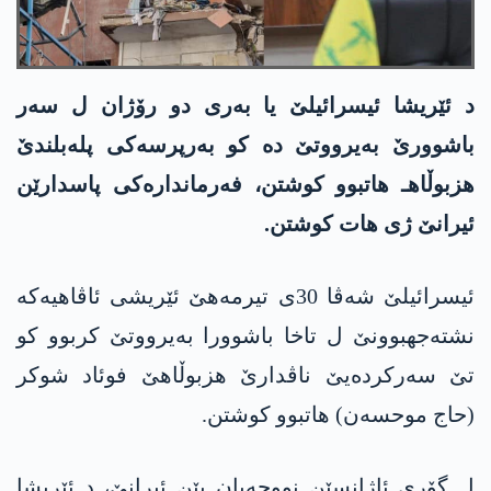
د ئێریشا ئیسرائیلێ یا بەری دو رۆژان ل سەر
باشوورێ بەیرووتێ دە کو بەرپرسەکی پلەبلندێ
هزبوڵاهـ هاتبوو کوشتن، فەرماندارەکی پاسدارێن
ئیرانێ ژی هات کوشتن.
ئیسرائیلێ شەڤا 30ی تیرمەهێ ئێریشی ئاڤاهیەکە
نشتەجهبوونێ ل تاخا باشوورا بەیرووتێ کربوو کو
تێ سەرکردەیێ ناڤدارێ هزبوڵاهێ فوئاد شوکر
(حاج موحسەن) هاتبوو کوشتن.
ل گۆری ئاژانسێن نووچەیان یێن ئیرانێ، د ئێریشا