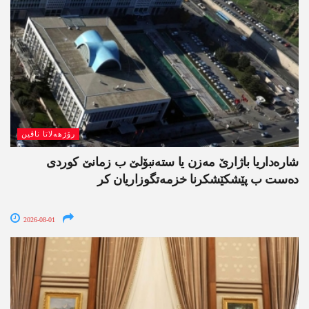
رۆژھەلاتا ناڤین
شارەداریا باژارێ مەزن یا ستەنبۆلێ ب زمانێ کوردی
دەست ب پێشکێشکرنا خزمەتگوزاریان کر
2026-08-01