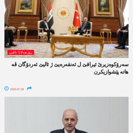
رۆژھەلاتا ناڤین
سەرۆکوەزیرێ ئیراقێ ل ئەنقەرەیێ ژ ئالیێ ئەردۆگان ڤە
ھاتە پێشوازیکرن
2026-07-28