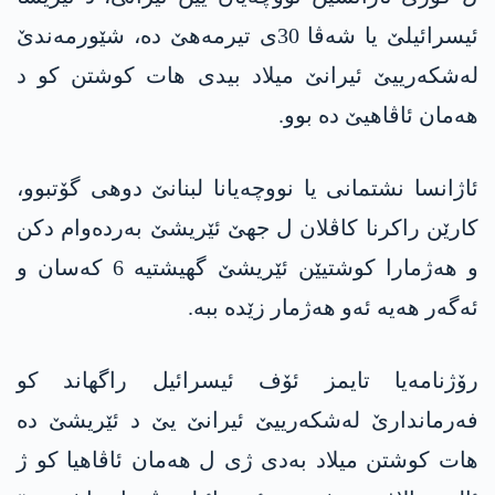
ئیسرائیلێ یا شەڤا 30ی تیرمەهێ دە، شێورمەندێ
لەشکەرییێ ئیرانێ میلاد بیدی هات کوشتن کو د
هەمان ئاڤاهیێ دە بوو.
ئاژانسا نشتمانی یا نووچەیانا لبنانێ دوهی گۆتبوو،
کارێن راکرنا کاڤلان ل جهێ ئێریشێ بەردەوام دکن
و هەژمارا کوشتیێن ئێریشێ گهیشتیە 6 کەسان و
ئەگەر هەیە ئەو هەژمار زێدە ببە.
رۆژنامەیا تایمز ئۆف ئیسرائیل راگهاند کو
فەرماندارێ لەشکەرییێ ئیرانێ یێ د ئێریشێ دە
هات کوشتن میلاد بەدی ژی ل هەمان ئاڤاهیا کو ژ