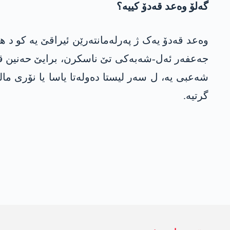
گەلۆ وەعد قەدۆ کییە؟
گرتیە.