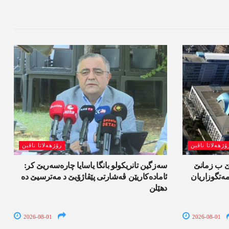
ۆژھەلاتا ناڤین
رۆژھەلاتا ناڤین
لێ ب زمانێ
سەزگین تانریکولو بانگا یاسایا چارەسەریێ کر:
تگوزاریان
ئامادەکاریێن ڤەشارتی پێڤاژۆیێ د مەترسیێ دە
دھێلن
2026-08-01
2026-08-01