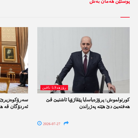
پوستێن ھەمان بەش
رۆژھەلاتا ناڤین
کورتولموش: پرۆژەیاسایا پێڤاژۆیا ئاشتیێ ڤێ
سەرۆکوەزیرێ ئی
ھەفتەیێ دێ هێتە پەژراندن
ئەردۆگان ڤە ھا
2026-07-27