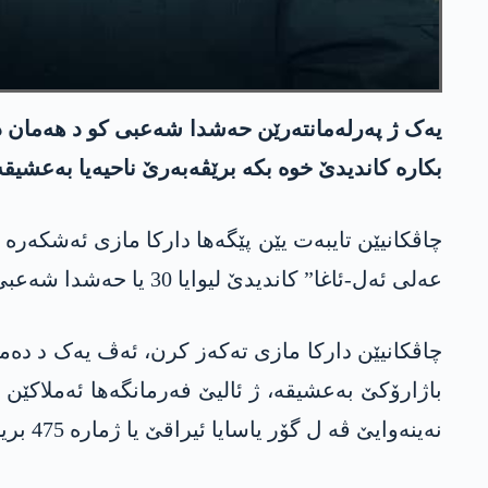
بکارە کاندیدێ خوە بکە برێڤەبەرێ ناحیەیا بەعشیقە
چاڤکانیێن تایبەت یێن پێگەها دارکا مازی ئەشکەرە
عەلی ئەل-ئاغا” کاندیدێ لیوایا 30 یا حەشدا شەعبی ژ ئالیێ ئەنجوومەنا پارێزگەها نەینەوایێ ڤە وەکە برێڤەبەرێ ناحیەیا بەعشیقە وەرە دەستنیشانکرن.
چاڤکانیێن دارکا مازی تەکەز کرن، ئەڤ یەک د دەم
نەینەوایێ ڤە ل گۆر یاسایا ئیراقێ یا ژمارە 475 بریارا زیندانکرنێ بۆ دەما سالەکێ بۆ هاتبوو دەرکرن، لێ بەلێ هەیانی نها ئەڤ بریارە نەهاتیە جیبجیکرن.