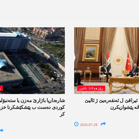
رۆژھەلاتا ناڤین
ر
راقێ ل ئەنقەرەیێ ژ ئالیێ
شارەداریا باژارێ مەزن یا ستەنبۆ
تە پێشوازیکرن
کوردی دەست ب پێشکێشکرنا خزمە
کر
2026-07-28