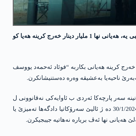
یەک ژ پەرلەمانتەرێن حەشدا شەعبی کو د هەمان دەم دە بەرپرسەکی لەشکەری یێ سەر ب حەشدا شەعبی یە، هەیانی نها 1 ملیار دینار خەرج کرینە هەیا کو
 خەرج کرینە هەیانی بکاربە “فوئاد ئەحمەد یووسف
ینە سەر پارچەکا ئەردی ب ئاوایەکی نەقانوونی ل
باژارۆکێ بەعشیقە، ژ ئالیێ فەرمانگەها ئەملاکێن نەینەوایێ ڤە سکالا ل سەر هاتبوو تۆمارکرن و د رۆژا 30/1/2024 دە ژ ئالیێ سەرۆکاتیا دادگەها تەمیزێ یا