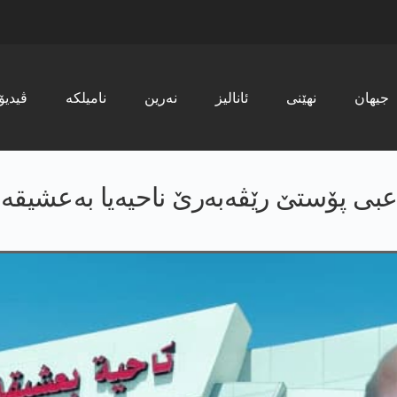
جیھان
نھێنی
ئانالیز
نەرین
نامیلکە
ڤیدیۆ
ی پۆستێ رێڤەبەرێ ناحیەیا بەعشیقە ب