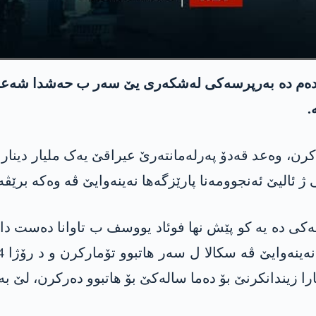
.
 کرن، وەعد قەدۆ پەرلەمانتەرێ عیراقێ یەک ملیار دینار
ەکی دە یە کو پێش نها فوئاد یووسف ب تاوانا دەست دان