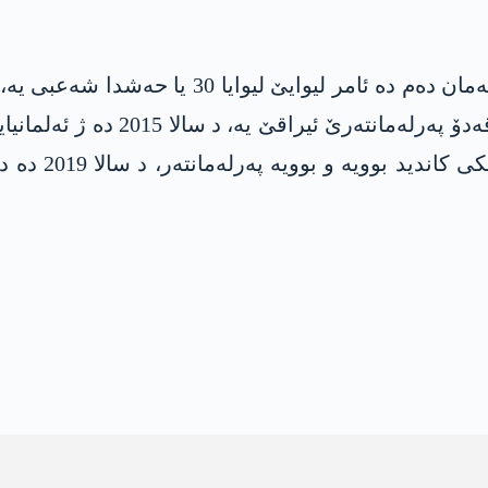
شەعبی یە، ل س