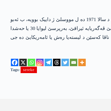
وەعد قەدۆ یەک ژ پەرلەمانتەرێن ئیراقێ یە کو د هەمان دەم دە ئامر لیوایێ لیوایا 30 یا حەشدا شەعبی یە، د سالا 1971 دە ل مووسلێ ژ داییک بوویە، ب ئەبو
جەعفەر ئەل-شەبەکی تێ ناسکرن، برایێ حەنین قەدۆ پەرلەمانتەرێ ئیراقێ یە، د سالا 2015 دە ژ ئەلمانیایێ ڤەگەریایە ئیراقێ، بەرپرسێ لیوایا 30 یا حەشدا
ەر لیستا دەولەتا یاسا یا نۆری مالکی کاندید بوویە و بوویە پەرلەمانتەر، د سالا 2019 دە د ناڤا کەسێن د لیستەیا رەش یا ئامەریکایێ دە جی
Tags:
sereke