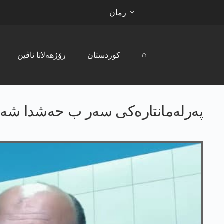
زمان
⌂
کوردستان
رۆژھەلاتا ناڤین
پەرلەمانتارەکی سەر ب حەشدا شەعب