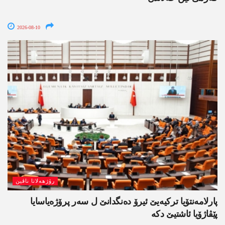
2026-08-10
رۆژھەلاتا ناڤین
پارلامەنتۆیا ترکیەیێ ئیرۆ دەنگدانێ ل سەر پرۆژەیاسایا
پێڤاژۆیا ئاشتیێ دکە