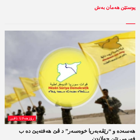
پوستێن ھەمان بەش
رۆژھەلاتا ناڤین
هەسەدە و “رێڤەبەریا خوەسەر” د ڤێ ھەفتەیێ دە ب
فەرمی تێن حەلاندن