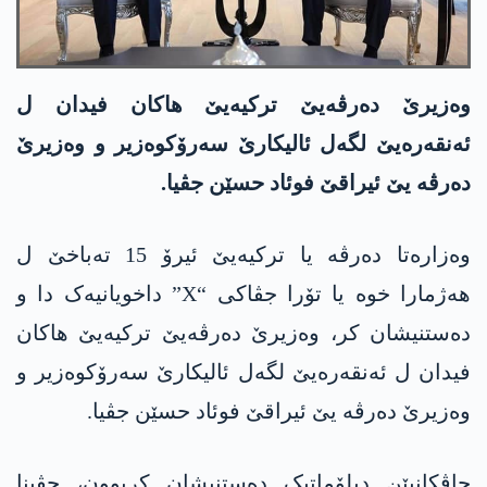
وەزیرێ دەرڤەیێ ترکیەیێ ھاکان فیدان ل
ئەنقەرەیێ لگەل ئالیکارێ سەرۆکوەزیر و وەزیرێ
دەرڤە یێ ئیراقێ فوئاد حسێن جڤیا.
وەزارەتا دەرڤە یا ترکیەیێ ئیرۆ 15 تەباخێ ل
ھەژمارا خوە یا تۆرا جڤاکی “X” داخویانیەک دا و
دەستنیشان کر، وەزیرێ دەرڤەیێ ترکیەیێ ھاکان
فیدان ل ئەنقەرەیێ لگەل ئالیکارێ سەرۆکوەزیر و
وەزیرێ دەرڤە یێ ئیراقێ فوئاد حسێن جڤیا.
چاڤکانیێن دپلۆماتیک دەستنیشان کربوون، جڤینا