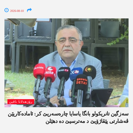
2026-08-10
رۆژھەلاتا ناڤین
سەزگین تانریکولو بانگا یاسایا چارەسەریێ کر: ئامادەکاریێن
ڤەشارتی پێڤاژۆیێ د مەترسیێ دە دھێلن