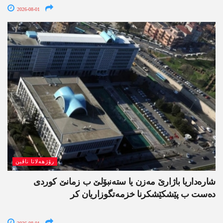
2026-08-01
رۆژھەلاتا ناڤین
شارەداریا باژارێ مەزن یا ستەنبۆلێ ب زمانێ کوردی
دەست ب پێشکێشکرنا خزمەتگوزاریان کر