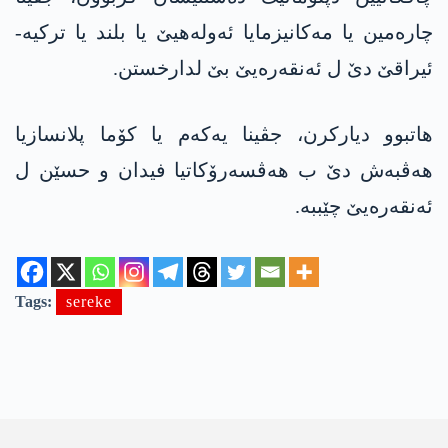
چارەمین یا مەکانیزمایا ئەولەھیێ یا بلند یا ترکیە-
ئیراقێ دێ ل ئەنقەرەیێ بێ لدارخستن.
ھاتبوو دیارکرن، جڤینا یەکەم یا کۆما پلانسازیا
ھەڤبەش دێ ب ھەڤسەرۆکاتیا فیدان و حسێن ل
ئەنقەرەیێ چێببە.
Tags:
sereke