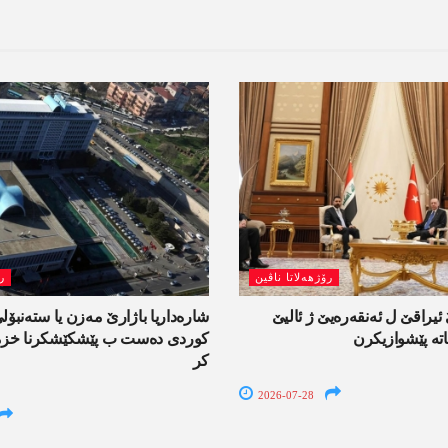
رۆژھەلاتا ناڤین
ر
یراقێ ل ئەنقەرەیێ ژ ئالیێ
شارەداریا باژارێ مەزن یا ستەنبۆ
تە پێشوازیکرن
کوردی دەست ب پێشکێشکرنا خزمە
کر
2026-07-28