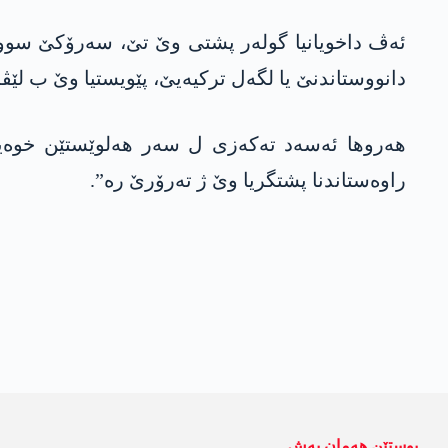
دانووستاندنێ یا لگەل ترکیەیێ، پێویستیا وێ ب لێڤ
ھەروھا ئەسەد تەکەزی ل سەر ھەلوێستێن خوەیێن 
راوەستاندنا پشتگریا وێ ژ تەرۆرێ رە”.
پوستێن ھەمان بەش