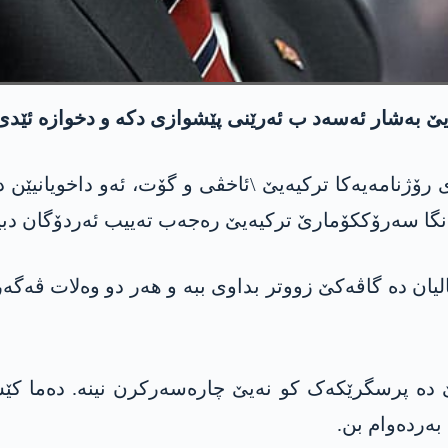
ێ بەشار ئەسەد ب ئەرێنی پێشوازی دکە و دخوازە ئێدی 
ی رۆژنامەیەکا ترکیەیێ \ئاخڤی و گۆت، ئەو داخویانیێ
 بانگا سەرۆککۆمارێ ترکیەیێ رەجەب تەییب ئەردۆگان دب
ئالیان دە گاڤەکێ زووتر بداوی ببە و ھەر دو وەلات ڤەگە
یێ دە پرسگرێکەک کو نەیێ چارەسەرکرن نینە. دەما کێ
بەردەوام بن.