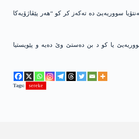
د ئاخافتنا خوە یا ل پێشیا پارلامەنتۆیا سووریەیێ دە تەکەز کر کو “ھەر پێڤاژۆیەکا
وریەیێ یا کو د بن دەستێ وێ دەیە و پێویستیا
Tags:
sereke