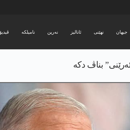
جیھان
نھێنی
ئانالیز
نەرین
نامیلکە
ڤیدیۆ
ەرێنی” بناڤ دکە