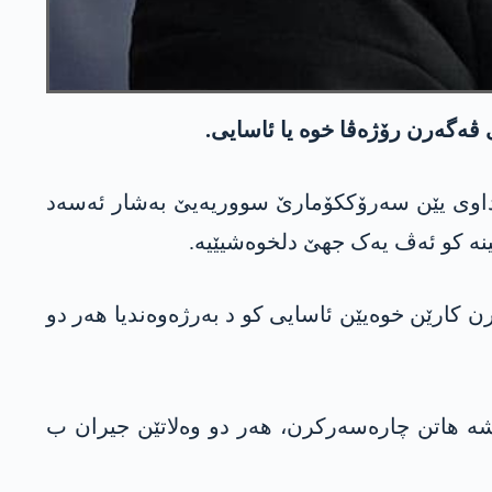
ڤەگەرن رۆژەڤا خوە یا ئاسایی.
ن داوی یێن سەرۆککۆمارێ سووریەیێ بەشار ئەسەد
ینە کو ئەڤ یەک جھێ دلخوەشیێیە.
رن کارێن خوەیێن ئاسایی کو د بەرژەوەندیا ھەر دو
شە ھاتن چارەسەرکرن، ھەر دو وەلاتێن جیران ب