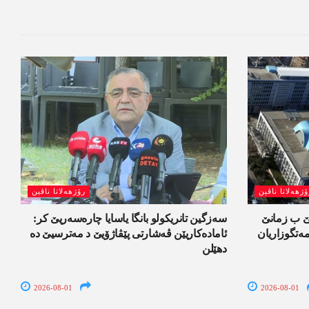
ۆژھەلاتا ناڤین
رۆژھەلاتا ناڤین
لێ ب زمانێ
سەزگین تانریکولو بانگا یاسایا چارەسەریێ کر:
تگوزاریان
ئامادەکاریێن ڤەشارتی پێڤاژۆیێ د مەترسیێ دە
دھێلن
2026-08-01
2026-08-01