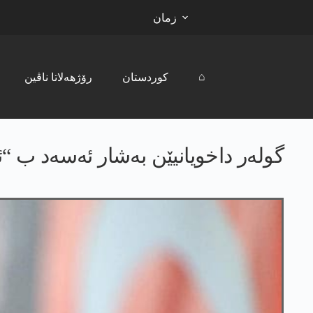
زمان
⌂
کوردستان
رۆژھەلاتا ناڤین
گولەر داخویانیێن بەشار ئەسەد ب “ئ