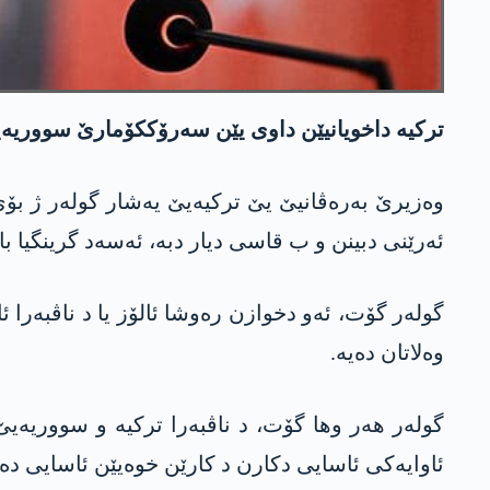
ترکیە داخویانیێن داوی یێن سەرۆککۆمارێ سووریەی
وەزیرێ بەرەڤانیێ یێ ترکیەیێ یەشار گولەر ژ بۆ
ئەرێنی دبینن و ب قاسی دیار دبە، ئەسەد گرینگیا
گولەر گۆت، ئەو دخوازن رەوشا ئالۆز یا د ناڤبەرا 
وەلاتان دەیە.
گولەر ھەر وھا گۆت، د ناڤبەرا ترکیە و سووریە
ئاوایەکی ئاسایی دکارن د کارێن خوەیێن ئاسایی دە 