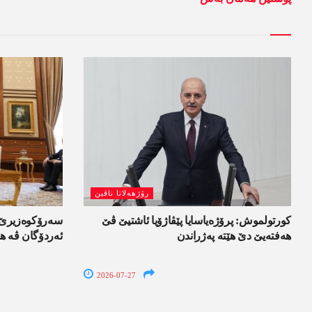
رۆژھەلاتا ناڤین
کورتولموش: پرۆژەیاسایا پێڤاژۆیا ئاشتیێ ڤێ
سەرۆکوەزیرێ ئ
ھەفتەیێ دێ هێتە پەژراندن
ئەردۆگان ڤە ھا
2026-07-27