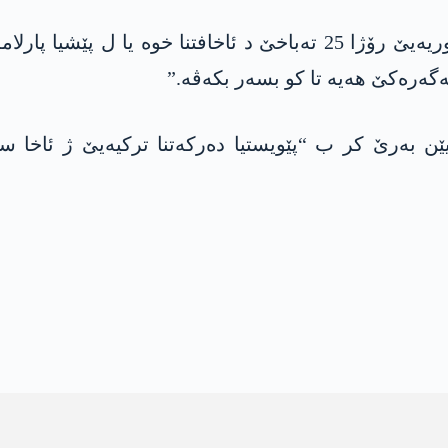
ئەڤ داخویانیا گولەر پشتی وێ تێ، سەرۆکێ سووریەیێ رۆژا 25 تەباخێ 
ەگەرەکێ ھەیە تا کو بسەر بکەڤە.”
بەرێ کر ب “پێویستیا دەرکەتنا ترکیەیێ ژ ئاخا سو