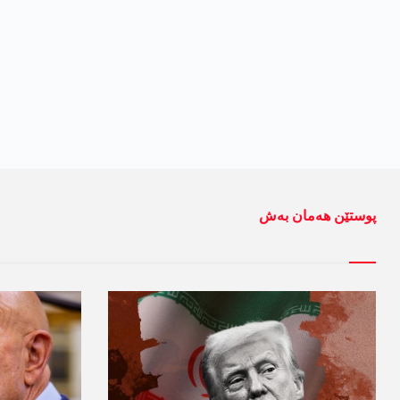
پوستێن ھەمان بەش