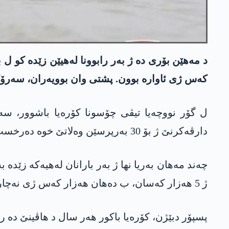
کەس ژی ئاوارە بوون. پشتی وان بوویەران، سەرۆکێ کۆرەیا باک
ل گۆر نووچەیا تیڤی چۆسونا کۆرەیا باشوور، سەر
دارڤەکرنێ ژ بۆ 30 بەرپرسێن وەلاتێ خوە دەرخست.
چەند مەھان بەریا نھا ژ بەر بارانان لەھیەکە زێدە ب
ژ 5 ھەزار کەسان، ب دەھان ھەزار کەس ژی نەچار مان ناڤچەیێن خوە ب جیھ بھێلن و بەرێ خوە دان ناڤچەیێن دن.
پسپۆر دبێژن، کۆرەیا باکور ھەر سال د ھاڤینێ دە رو