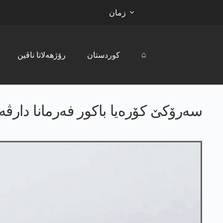
زمان
⌂
کوردستان
رۆژھەلاتا ناڤین
سەرۆکێ کۆرەیا باکور فەرمانا دارڤەکرنێ ژ بۆ 30 ب