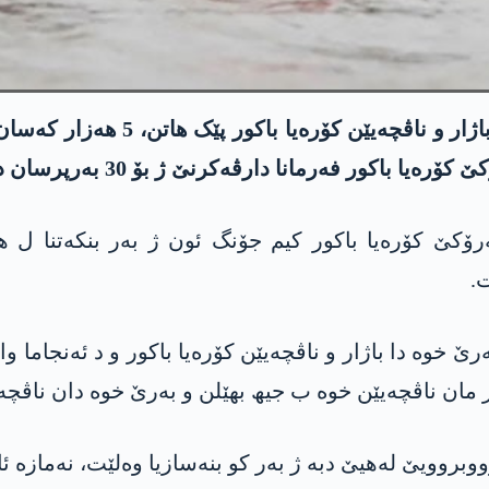
د مەھێن بۆری دە ژ بەر رابوونا لە
ور فەرمانا دارڤەکرنێ ژ بۆ 30 بەرپرسان دەرخست.
ۆکێ کۆرەیا باکور کیم جۆنگ ئون ژ بەر بنکەتنا ل ھە
ەرێ خوە دا باژار و ناڤچەیێن کۆرەیا باکور و د ئەنجاما
وبروویێ لەھیێ دبە ژ بەر کو بنەسازیا وەلێت، نەمازە ئاڤ