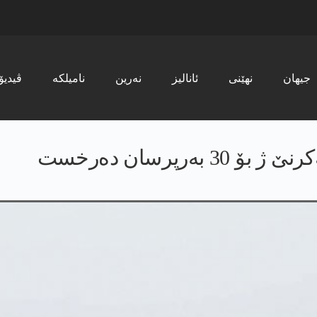
جیھان
نھێنی
ئانالیز
نەرین
نامیلکە
ڤیدیۆ
ەرپرسان دەرخست