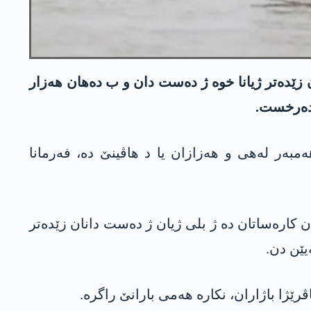
ھیێن زێدە کو ل باژار و ناڤچەیێن کۆرەیا باکور پێک ھاتن، 5 ھەزار کەسان زێدەتر ژیانا خوە ژ دەست دان و ب دەھان ھەزار
مبەر لەھی و ھەزازان یا د ھاڤینێ دە، فەرمانا
 وان کارەساتان دە ژ بلی ژیان ژ دەست دانان زێدەتر
رێژا باژاران، نکارە ھەمی بارانێ راگرە.