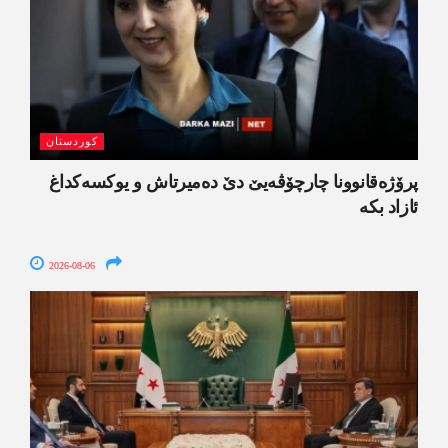
کوردستان
پرۆژەقانوونا چارچۆڤەیێ دێ دەمیرتاش و یوکسەکداغ
ئازاد بکە
2026-08-06