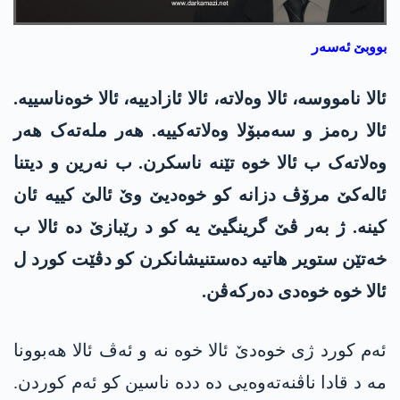
بووبێ ئەسەر
ئالا نامووسە، ئالا وەلاتە، ئالا ئازادییە، ئالا خوەناسییە.
ئالا رەمز و سەمبۆلا وەلاتەکییە. ھەر ملەتەک ھەر
وەلاتەک ب ئالا خوە تێنە ناسکرن. ب نەرین و دیتنا
ئالەکێ مرۆڤ دزانە کو خوەدیێ وێ ئالێ کییە ئان
کینە. ژ بەر ڤێ گرینگیێ یە کو د رێبازێ دە ئالا ب
خەتێن ستویر ھاتیە دەستنیشانکرن کو دڤێت کورد ل
ئالا خوە خوەدی دەرکەڤن.
ئەم کورد ژی خوەدێ ئالا خوە نە و ئەڤ ئالا ھەبوونا
مە د قادا ناڤنەتەوەیی دە ددە ناسین کو ئەم کوردن.