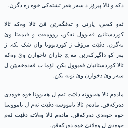
دکە و ئالا پیرۆز د سەر ھەر تشتەکی خوە رە دگرن.
ئەو کەس، پارتی و تەڤگەرێن ڤێ ئالا وەکە ئالا
کوردستانێ قەبوول نەکن، روومەت و قیمەتا وێ
نەگرن، دڤێت مرۆڤ ژ کوردبوونا وان شک بکە. ژ
بەر کو داگیرکەرێن مە چ جاران ناخوازن وێ وەکە
ئالا کوردستانیان قەبوول بکن. لۆما ب قەدەخەیێن ل
سەر وێ دخوازن وێ تونە بکن.
مادەم ئالا ھەبوونە دڤێت ئەم ل ھەبوونا خوە خوەدی
دەرکەڤن. مادەم ئالا نامووسە دڤێت ئەم ل نامووسا
خوە خوەدی دەرکەڤن. مادەم ئالا وەلاتە دڤێت ئەم
خوەدی ل وەلاتێ خوە دەرکەڤن.