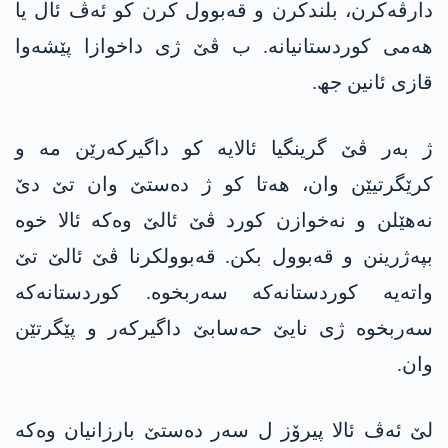
دارڤەکرن، بلندکرن و قەبوول کرن کو ئەڤ ئال یا
ھەمی کوردستانیانە. ب ڤێ ژی داخوازا پێشەوا
قازی ئانین جھ.
ژ بەر ڤێ گرینگیا ئالایە کو داگیرکەرێن مە و
کرێگرتیێن وان، ھەتا کو ژ دەستێ وان تێ دێ
نەھێلن و نەخوازن کورد ڤێ ئالێ وەکە ئالا خوە
بپەژرینن و قەبوول بکن. قەبوولکرنا ڤێ ئالێ تێ
واتەیە کوردستانەکە سەربخوە. کوردستانەکە
سەربخوە ژی نایێ حەسابێ داگیرکەر و پێگرتێن
وان.
لێ ئەڤ ئالا پیرۆز ل سەر دەستێ بارزانیان وەکە