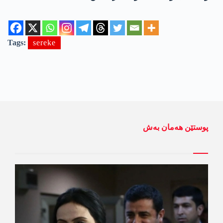
Tags:
sereke
پوستێن ھەمان بەش