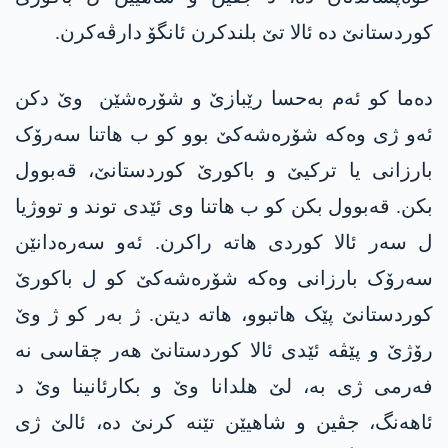
کوردستانێ دە ئالا تێ بلندکرن ئانگۆ دارڤەکرن.
دەما کو ئەم بەحسا رێبازێ و شۆرەشێن وێ دکن
ئەو ژی وەکە شۆرەشەکێ بوو کو ب ھاتنا سەرۆک
بارزانی یا ترکیێ و باکورێ کوردستانێ، قەبوول
بکن. قەبوول بکن کو ب ھاتنا وی ئێدی توند و تووژیا
ل سەر ئالا کوردی ھاتە راکرن. ئەو سەرەدانێن
سەرۆک بارزانی وەکە شۆرەشەکێ کو ل باکورێ
کوردستانێ پێک ھاتبوو، ھاتە دیتن. ژ بەر کو ژ وێ
رۆژێ و پێڤە ئێدی ئالا کوردستانێ ھەر چقاسی نە
فەرمی ژی بە، لێ ھلدانا وێ و بکارئانینا وێ د
ئاھەنگ، جڤین و شاھیێن تێنە کرنێ دە، ئالێ ژی