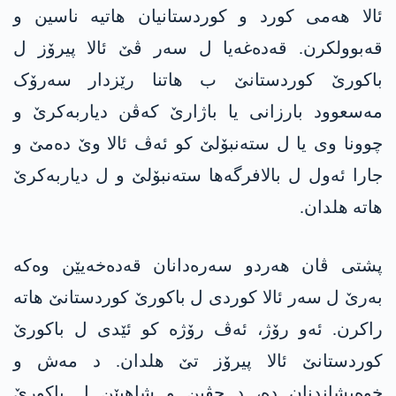
ئالا ھەمی کورد و کوردستانیان ھاتیە ناسین و
قەبوولکرن. قەدەغەیا ل سەر ڤێ ئالا پیرۆز ل
باکورێ کوردستانێ ب ھاتنا رێزدار سەرۆک
مەسعوود بارزانی یا باژارێ کەڤن دیاربەکرێ و
چوونا وی یا ل ستەنبۆلێ کو ئەڤ ئالا وێ دەمێ و
جارا ئەول ل بالافرگەھا ستەنبۆلێ و ل دیاربەکرێ
ھاتە ھلدان.
پشتی ڤان ھەردو سەرەدانان قەدەخەیێن وەکە
بەرێ ل سەر ئالا کوردی ل باکورێ کوردستانێ ھاتە
راکرن. ئەو رۆژ، ئەڤ رۆژە کو ئێدی ل باکورێ
کوردستانێ ئالا پیرۆز تێ ھلدان. د مەش و
خوەپشاندنان دە، د جڤین و شاھیێن ل باکورێ