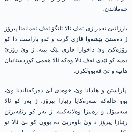
خەملاندن.
بارزانیێ نەمر ژی ئەڤ ئالا ئانگۆ ئەڤ ئەمانەتا پیرۆز
ژ دەستێ پێشەوا قازی گرت و ئەو پاراست دا کو
رۆژەکێ وێ داخوازا قازی پێک بینە. ژ وێ رۆژێ
دەیە کو ئێدی ئەڤ ئالا وەکە ئالا ھەمی کوردستانیان
ھاتیە و تێ قەبوولکرن.
پاراستن و ھلدانا وێ، خوەدی لێ دەرکەتاندنا وێ،
بوو خالەکە سەرەکایا رێبازا پیرۆز. ژ بەر کو ئالا
سەمبۆل و رەمزا وەلاتەکییە. ژ بەر کو رێڤەبرێن
رێبازا پیرۆز د وێ باوەریێ دە بوون کو بێ ئالا تو