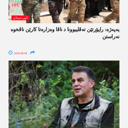
کوردستان
یەپەژە: راپۆرتێن تەڤلیبوونا د ناڤا وەزارەتا کارێن ناڤخوە
نەراستن
2026-08-04