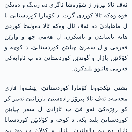
ئەڤ ئالا پیرۆز ژ شۆرەشا ئاگری دە رەنگ و دەنگێ
خوە وەکە ئالا کوردی گرت. د کۆمارا کوردستانێ یا
ل ماھابادێ دە ئەڤ ئال وەکە ئالا دەولەتا کوردی
ھاتە ناساندن و ناسکرن. ل ھەمی جھ و وارێن
فەرمی و ل سەرێ چیایێن کوردستانێ، د کوچە و
کۆلانێن باژار و گوندێن کوردستانێ دە ب ئاوایەکی
فەرمی ھاتبوو بلندکرن.
پشتی تێکچوونا کۆمارا کوردستانێ، پێشەوا قازی
محەمەد ئەڤ ئالا پیرۆز رادەستێ بارزانیێ نەمر کر
کو رۆژەکێ ئەو ڤێ ب ئازادی ل سەر چیایێن
کوردستانێ بلند بکە. د کوچە و کۆلانێن کوردستانا
ئازاد دە بێ دالقاندن. باژار و کۆلان ب وێ بێ