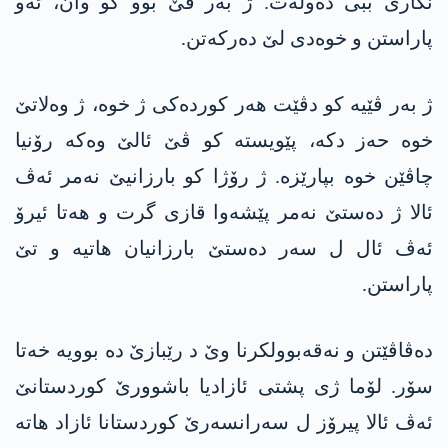
نکاری ببی دەولەت. ژ بەر ڤێ بوو کو وان، ئەو
پاراستن و خوەدی لێ دەرکەتن.
ژ بەر ڤێیە کو دڤێت ھەر کوردەکی ژ خوە، ژ وەلاتێ
خوە حەز دکە، پێویستە کو ڤێ ئالێ وەکە رۆنیا
چاڤێن خوە بپارێزە. ژ رۆژا کو بارزانیێ نەمر ئەڤ
ئالا ژ دەستێ نەمر پێشەوا قازی گرت و ھەتا ئیرۆ
ئەڤ ئال ل سەر دەستێ بارزانیان ھاتیە و تێ
پاراستن.
دەڤاڤێتن و نەقەبوولکرنا وێ د رێبازێ دە بوویە خەتا
سۆر. لۆما ژی پشتی ئازادیا باشوورێ کوردستانێ
ئەڤ ئالا پیرۆز ل سەرانسەرێ کوردستانا ئازاد ھاتە