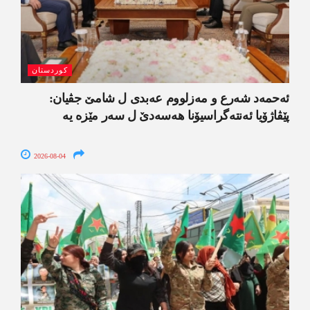
کوردستان
ئەحمەد شەرع و مەزلووم عەبدی ل شامێ جڤیان:
پێڤاژۆیا ئەنتەگراسیۆنا ھەسەدێ ل سەر مێزە یە
2026-08-04