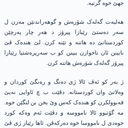
جھێ خوە گرتیە.
ھەلبەت گەلەک شۆرەش و گوھەراندنێن مەزن ل
سەر دەستێ رێبازا پیرۆز د ھەر چار پەرچێن
کوردستانێ دە ھاتنە و تێنە کرن. لێ ھندەک ڤێ
نابینن ئان ناخوازن ببینن کو ب سەرپرەشتیا رێبازا
پیرۆز گەلەک شۆرەش ھاتنە کرن.
ژ بەر کو ئەڤ ئالا ژی دەنگ و رەنگێ کوردان و
وەلاتێ وان کوردستانە. دڤێت ب چ ئاوایی نەیێ
قەبوولکرن کو ھندەک کەس وێ بخن بن لنگێن خوە.
مە گۆتبوو ئالا نامووسە و دڤێت ئەم وەکە کورد
خوەدی ل نامووسا خوە دەرکەڤن. ئاھا رێباز ژی ڤێ