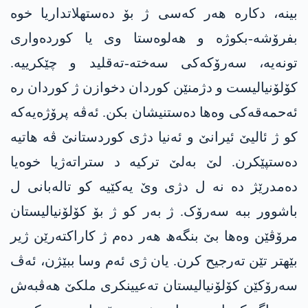
بینە، دکارە ھەر کەسی ژ بۆ دەستھلاتداریا خوە
بفرۆشە-بکوژە و ھەلوەستا وی یا کوردەواری
تونەیە، سەرۆکەکی سەختە-تەقلید و چێکرییە.
کۆلۆنیالیست و دژمنێن کوردان دخوازن ژ کوردان رە
ئەحمەقەکی وەھا دەستنیشان بکن. ئەڤە پرۆژەیەکە
کو ژ ئالیێ ئیرانێ و ئەنیا دژی کوردستانێ ڤە ھاتیە
دەستپێکرن. لێ بەلێ ترکیە د ستراتەژیا خوەیا
دەمدرێژ دە نە ل دژی وێ یەکێیە کو تالەبانی ل
باشوور ببە سەرۆک. ژ بەر کو ژ بۆ کۆلۆنیالیستان
مرۆڤێن وەھا بێ بنگەھ ھەر دەم ژ کاراکتەرێن ژیر
بێھتر تێن تەرجیح کرن. یان ژی ئەم وسا ببێژن، ئەڤ
سەرۆکێن کۆلۆنیالیستان تەعیینکری ملکێ ھەڤبەش