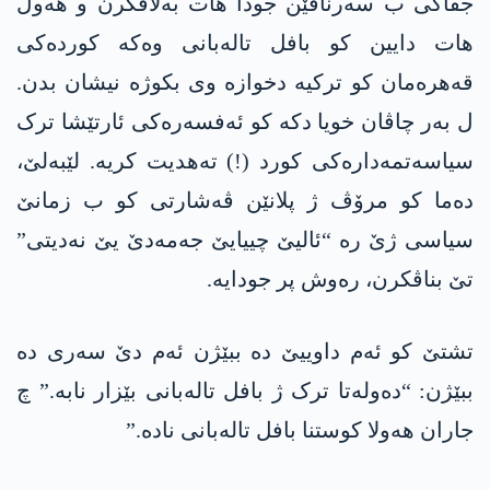
جڤاکی ب سەرناڤێن جودا ھات بەلاڤکرن و ھەول
ھات دایین کو بافل تالەبانی وەکە کوردەکی
قەھرەمان کو ترکیە دخوازە وی بکوژە نیشان بدن.
ل بەر چاڤان خویا دکە کو ئەفسەرەکی ئارتێشا ترک
سیاسەتمەدارەکی کورد (!) تەھدیت کریە. لێبەلێ،
دەما کو مرۆڤ ژ پلانێن ڤەشارتی کو ب زمانێ
سیاسی ژێ رە “ئالیێ چییایێ جەمەدێ یێ نەدیتی”
تێ بناڤکرن، رەوش پر جودایە.
تشتێ کو ئەم داوییێ دە ببێژن ئەم دێ سەری دە
ببێژن: “دەولەتا ترک ژ بافل تالەبانی بێزار نابە.” چ
جاران هەولا کوستنا بافل تالەبانی نادە.”