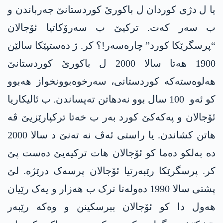
یا ل دژی کوردان ل باکورێ کوردستانێ جەرباندن و
ب سەر کەت. ترکیێ ب سەرۆکاتیا ئۆجالان
“پرسگرێکا کورد” چارەسەر!؟ کر. ژ دەستپێکا سالێن
1900 ھەتا سالا 2000 ل باکورێ کوردستانێ
ھەلوەستەکە کوردستانی، سەرخوەبوونخواز ھەبوو
کو ئەو 100 سال بوو نەدھاتن تەپساندن. ب ئالیکاریا
ئۆجالان و پەکەکێ کورد بەر ب خەتا ترکپارێزیێ ڤە
ھاتن کشاندن. یا راستی ئەڤ نە تەنێ د سالا 2000
دە بەلکو دەما کو ئۆجالان ھات ترکیەیێ دەست پێ
کر. پرسگرێکا رێبەرتیا ئۆجالان پرسەک درێژە. لێ
پشتی سالا 1990 دەولەتا ترک ب ھەزار و یەک رێیان
ھەول دا کو ئۆجالان ببرسکینن و وەکە رێبەر