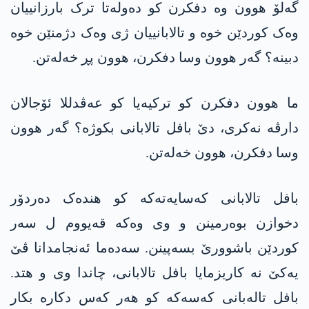
گەلۆ ھوون وە دفکرن کو دەولەتا ترک بارزانییان
وەک کوردێن خوە و تالابانییان ژی وەک دژمنێن خوە
دبینە؟ گەر ھوون وسا دفکرن، ھوون پڕ خەلەتن.
ما ھوون دفکرن کو ترکیەیا کو عەڤدللا ئۆجالان
دارڤە نەکری، دێ بافل تالابانی بکوژە؟ گەر ھوون
وسا دفکرن، ھوون خەلەتن.
بافل تالابانی کەسایەتەکە کو ھندەک دەردۆر
دخوازن بوەرمینن و وی وەکە قەیووم ل سەر
کوردێن باشوورێ بسەپینن. سەدەما ئەنجامدانا ڤێ
یەکێ نە کاریزمایا بافل تالابانی، چاندا وی و ھتد.
بافل تالەبانی کەسەکە کو ھەر کەس دکارە بکار