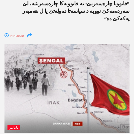
“قانوونا چارەسەریێ: نە قانوونەکا چارەسەریێیە، لێ
سەردەمەکێ نوویە د سیاسەتا دەولەتێ یا ل ھەمبەر
پەکەکێ دە”
2026-08-08
ئانالیز