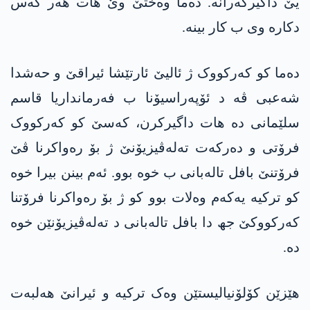
یێ داگیرکەرانە. دەما وەختێ وێ ھات ھەر کەس
دکارە وی ب کار بینە.
دەما کو کەرکووک ژ ئالیێ ئارتێشا ئیراقێ و حەشدا
شەعبی ڤە د ئۆپەراسیۆنا ب فەرمانداریا قاسم
سلێمانی دە ھات داگیرکرن، کەسێ کو کەرکووک
فرۆتی و دەرکەت تەلەڤیزیۆنێ ژ بۆ رەواکرنا ڤێ
فرۆتنێ بافل تالەبانی ب خوە بوو. ئەم بینن بیرا خوە
کو ترکیە یەکەم وەلات بوو کو ژ بۆ رەواکرنا فرۆتنا
کەرکووکێ جھ دا بافل تالەبانی د تەلەڤیزیۆنێن خوە
دە.
ھێزێن کۆلۆنیالیستێن وەک ترکیە و ئیرانێ ھەلبەت