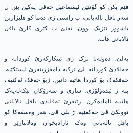
فێم بکن کو گۆتنێن ئیسماعیل حەقی پەکین یێن ل
سەر بافل تالەبانی، ب راستی ژی دەما کو ھلبژارتن
باشوور نێزیک بوون، تەنێ ب کێری کارێ بافل
تالابانی ھات.
بەلێ، دەولەتا ترک ژی ئینکارکەرێ کوردانە و
جەللادێ کوردانە. لێ ترکیە دامەزرینەرێ لیستکێیە.
خەفکەک بۆ کوردا ھاتیە دانین. ژبۆ خەفک ئەکتیڤ
ببە ژ ئیدەۆلۆژی، سازی و سەرۆکان تێکەلەیەک
ھاتییە ئامادەکرن. رێبەرێ تەقلیدی بافل تالابانی
توونکێ ڤێ خەکفێیە. ژ بلی ڤێ، ھەر وەسفەکا کو
بافل تالەبانی وەک ئازادیخواز، وەلاتپارێز و