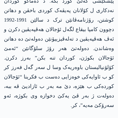
پێشکێشی گەلێ کورد بکە. د دەماکو کوردان
نەدکاری ل کۆلانان پەیڤەک کوردی باخڤن و دھاتن
کوشتن، رۆژنامەڤانێن ترک د سالێن 1991-1992
دچوون کامپا بیقاع لگەل ئۆجالان ھەڤپەیڤین دکرن و
ئەڤ ھەڤپەیڤین د تەلەڤیزییۆنێن دەولەتێ دە دھاتن
وەشاندن. دەولەتێ ھەر رۆژ سلۆگانێن “ئەمێ
ئۆجالان بکوژن، کوردان تنە بکن” بەرز دکرن.
کۆلۆنیالیستان باوەریەک وسا ل سەر گەل فەرز کر
کو ب ئاوایەکی خوەزایی دەست ب فکرینا “ئۆجالان
کوردەکی ب ھێزە، دێ مە بەر ب ئازادیێ ڤە ببە،
دەولەت ژ بەر ڤێ یەکێ دخوازە وی بکوژە، ئەو
سەرۆکێ مەیە”، کر.