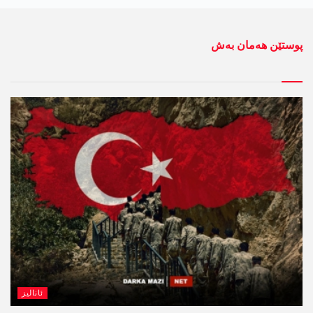
پوستێن ھەمان بەش
ئانالیز