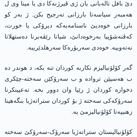
دێ بافل تالەبانی یان ژی ڤیرژنەکا دی یا مینا وی ل
ھەمبەر سیاسەتا بارزانی تەرجیح بکن. ژ بەر کو
بارزانی خوەدیێ ناسنامەیەکە دیرۆکی یا خورت،
کەڤنەشۆپیا بەرخوەدانێ، شیانا رێڤەبرنا دەستھلاتا
نەتەوییە. خوەدی سەربۆرەکا سەرھلدێرییە.
گەر کۆلۆنیالیزم نکاربە کوردان تنە بکە، د ھوندر دە
ب ھەسپێن تروادە و ب سەرۆکێن سەختە-چێکری
دخوازە کوردان ژ رێیا وان دوور بخە. تەعیینکرنا
سەرۆکەکی سەختە ژ بۆ کوردان ستراتەژیا بنگەھینا
زھنییەتا کۆلۆنیالیزمێ یە.
کۆلۆنیالیستان ستراتەژیا سەرۆک-سەرۆکێ سەختە