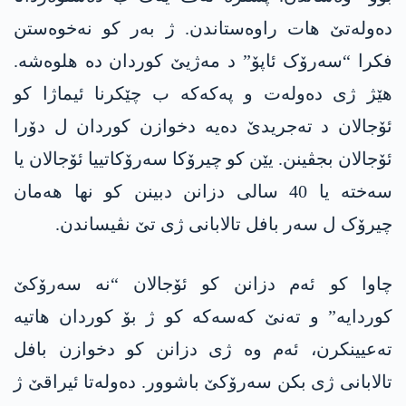
دەولەتێ ھات راوەستاندن. ژ بەر کو نەخوەستن
فکرا “سەرۆک ئاپۆ” د مەژیێ کوردان دە ھلوەشە.
ھێژ ژی دەولەت و پەکەکە ب چێکرنا ئیماژا کو
ئۆجالان د تەجریدێ دەیە دخوازن کوردان ل دۆرا
ئۆجالان بجڤینن. یێن کو چیرۆکا سەرۆکاتییا ئۆجالان یا
سەختە یا 40 سالی دزانن دبینن کو نھا ھەمان
چیرۆک ل سەر بافل تالابانی ژی تێ نڤیساندن.
چاوا کو ئەم دزانن کو ئۆجالان “نە سەرۆکێ
کوردایە” و تەنێ کەسەکە کو ژ بۆ کوردان ھاتیە
تەعیینکرن، ئەم وە ژی دزانن کو دخوازن بافل
تالابانی ژی بکن سەرۆکێ باشوور. دەولەتا ئیراقێ ژ