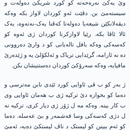
وێ یەکێ نەرەحەتە کو کورد شریکێ دەولەت و
سیستەمێ بن. دڤێت ئەو کوردان لاواز بکە وەکە
دیڤەلانکێن شیعەیا دەولەتا کەڤنا یەک-نەتەوە، یەک
ئالا ئاڤا بکە. رێیا لاوازکرنا کوردان ژی ئەوە کو
کەسەکی وەکە بافل تالەبانی کو د وارێ دەروونی
دە نە ئارامە، گرێدایی تریاک و ئەلکۆلێ یە و ژێدەرێ
مافیایە، وەکە سەرۆکێ کوردان دەستنیشان بکن.
ژ بەر کو ب ڤی ئاوایی کورد ئێدی نابن مەترسی و
دەما کو بخوازە دێ ترکیە ژی ب ھەمان ئاوایی وی
ب کار بینە. وەکە مە ل ژۆر ژی دیار کری، ترکیە نە
ل دژی کەسەکی وسا قەشمەر و بێ عەسلە. دەما
کو ئەم ببینن کو لیستک د ناڤ لیستکێ دەیە، ئەمێ