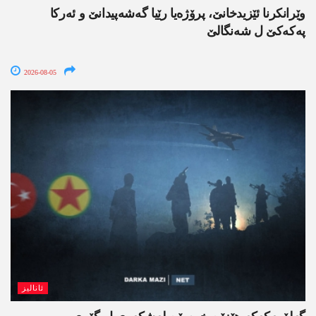
وێرانکرنا ئێزیدخانێ، پرۆژەیا رێیا گەشەپیدانێ و ئەرکا
پەکەکێ ل شەنگالێ
2026-08-05
ئانالیز