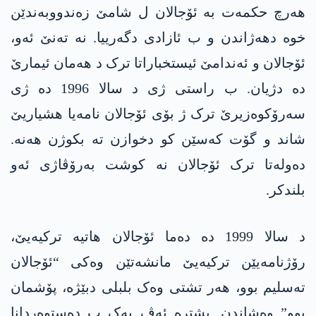
ھەرچ حکمەت بە ئۆجالان ل شامێ زەندووبەندێن
خوە دھەژاندن و ب ئازادی دگەرییا. نە تەنێ ئەو،
ئۆجالان و ئەندامێ ئیستخباراتا ترک د ھەمان ئیمارێ
دە دژیان. ب راستی ژی د سالا 1996 دە ژی
سەرۆکوەزیرێ ترک ژ بۆی ئۆجالان نامەیا ھشیاریێ
شاند و گۆت کەسێن کو دخوازن تە بکوژن ھەنە.
دەولەتا ترک ئۆجالان نە کوشت بەرۆڤاژی ئەو
بلندکر.
د سالا 1999 دە دەما ئۆجالان ھاتیە ترکیەیێ،
رۆژنامەیێن ترکیەیێ مانشەتێن وەکی “ئۆجالان
تەسلیم بوو، ھەر تشتی وەک بلبلی دبێژە، پۆشمان
بوو” وەشاندن. پشترە ئەڤ یەک ب دەستوەردانا