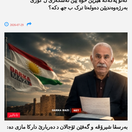
گەلۆ پەکەکە ھێزێن خوە یێن لەشکەری ل گۆری
بەرژەوەندیێن دەولەتا ترک ب جھ دکە؟
2026-07-29
ئانالیز
بەرسڤا شیرۆڤە و گەفێن ئۆجالان د دەربارێ دارکا مازی دە: