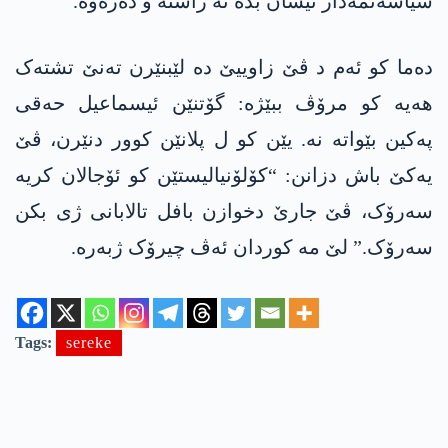
سیاسەتمەدار نیشان بدە نە راستە و دەرەوە.
دەما کو ئەم د ڤێ زاوییێ دە لێبنێرن تەنێ تشتەک
ھەیە کو مرۆڤ ببێژە: گۆتنێن ئیسماعیل حەقی
پەکین بێواتە نە. یێن کو ل پلانێن کوور دنێرن، ڤێ
یەکێ باش دزانن: “کۆلۆنیالیستێن کو ئۆجالان کریە
سەرۆک، ڤێ جارێ دخوازن بافل تالابانی ژی بکن
سەرۆک.” لێ مە کوردان ئەڤ چیرۆک ژبەرە.
Tags:
sereke