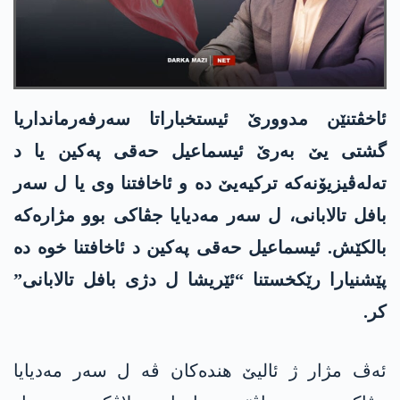
ئاخڤتنێن مدوورێ ئیستخباراتا سەرفەرمانداریا
گشتی یێ بەرێ ئیسماعیل حەقی پەکین یا د
تەلەڤیزیۆنەکە ترکیەیێ دە و ئاخافتنا وی یا ل سەر
بافل تالابانی، ل سەر مەدیایا جڤاکی بوو مژارەکە
بالکێش. ئیسماعیل حەقی پەکین د ئاخافتنا خوە دە
پێشنیارا رێکخستنا “ئێریشا ل دژی بافل تالابانی”
کر.
ئەڤ مژار ژ ئالیێ ھندەکان ڤە ل سەر مەدیایا