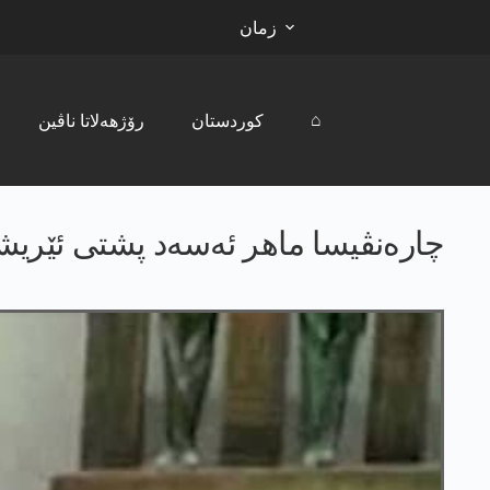
زمان
⌂
کوردستان
رۆژھەلاتا ناڤین
چارەنڤیسا ماھر ئەسەد پشتی ئێریشا