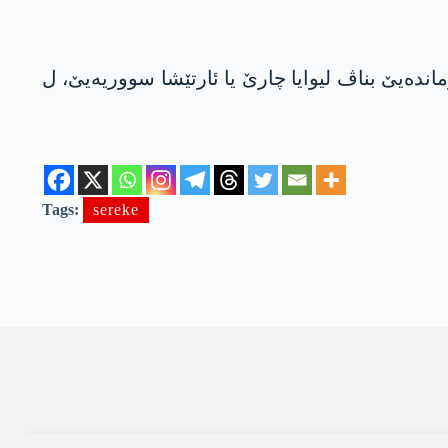
اندەیێ بناڤ لیوایا چارێ یا ئارتێشا سووریەیێ، ل
Tags:
sereke