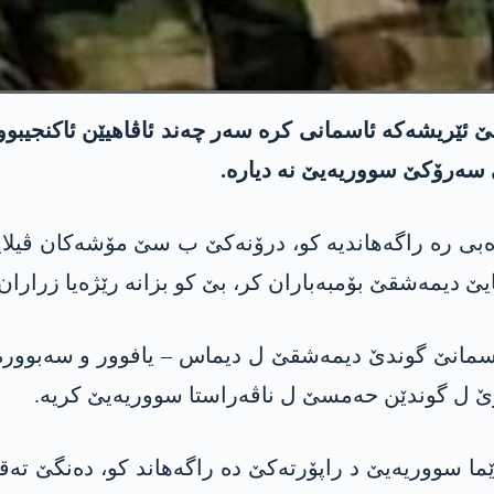
مێ ئێریشەکە ئاسمانی کرە سەر چەند ئاڤاھیێن ئاکنجیبو
سەرۆکێ سووریەیێ نە دیارە.
ەبی رە راگەھاندیە کو، درۆنەکێ ب سێ مۆشەکان ڤیلا
ێ دیمەشقێ بۆمبەباران کر، بێ کو بزانە رێژەیا زراران
اسمانێ گوندێ دیمەشقێ ل دیماس – یافوور و سەبوورە
رێ ل گوندێن حەمسێ ل ناڤەراستا سووریەیێ کریە.
ێما سووریەیێ د راپۆرتەکێ دە راگەھاند کو، دەنگێ تەقی