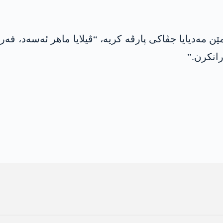
ن مەدیایا جڤاکی پارڤە کریە، “ڤیلایا ماھر ئەسەد، فەرم
انکرن.”