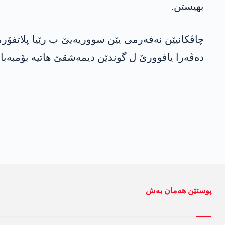
بھیستن.
چاڤکانیێن نەفەرمی یێن سووریەیێ ب رێیا پلاتفۆرمێ
دەڤەرا یافوورێ ل گوندێن دیمەشقێ ھاتیە بۆمبەبار
پوستێن ھەمان بەش