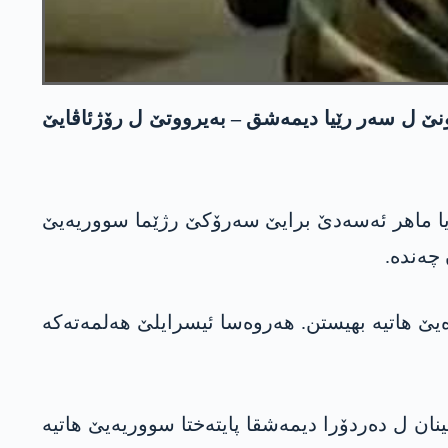
ونێ ل سەر رێیا دیمەشق – بەیرووتێ ل رۆژئاڤایێ
یا ماھر ئەسەدێ برایێ سەرۆکێ رژێما سووریەیێ
 چەندە.
یێ ھاتیە بھیستن. ھەروەسا ئیسرایلێ ھەلمەتەکە
نان ل دەردۆرا دیمەشقا پایتەختا سووریەیێ ھاتیە