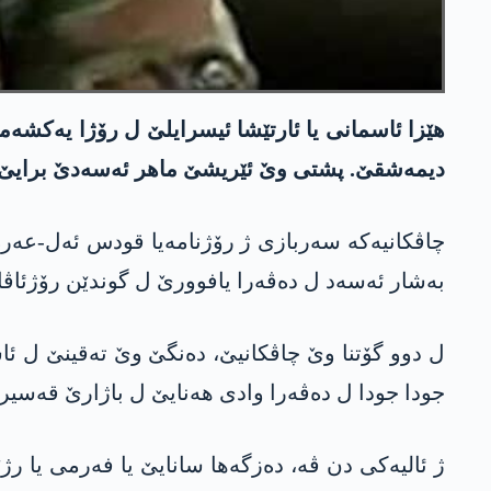
ھێزا ئاسمانی یا ئارتێشا ئیسرایلێ ل رۆژا یەکشە
دیمەشقێ. پشتی وێ ئێریشێ ماھر ئەسەدێ برایێ 
چاڤکانیەکە سەربازی ژ رۆژنامەیا قودس ئەل-عەر
بەشار ئەسەد ل دەڤەرا یافوورێ ل گوندێن رۆژئاڤای
ل دوو گۆتنا وێ چاڤکانیێ، دەنگێ وێ تەقینێ ل ئ
جودا جودا ل دەڤەرا وادی ھەنایێ ل باژارێ قەسی
ژ ئالیەکی دن ڤە، دەزگەھا سانایێ یا فەرمی یا رژ