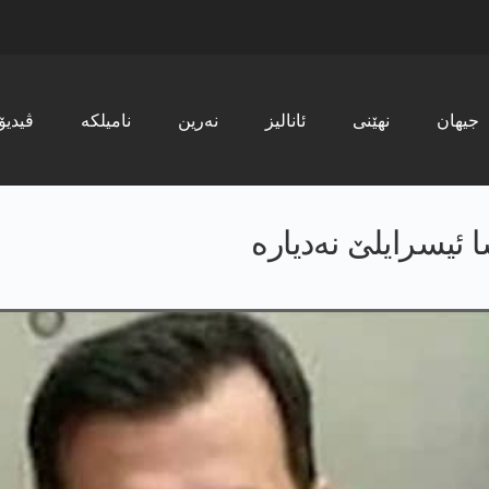
جیھان
نھێنی
ئانالیز
نەرین
نامیلکە
ڤیدیۆ
 ئیسرایلێ نەدیارە